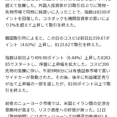
超えて急騰した。外国人投資家が25取引日ぶりに現物・
先物市場で同時に純買いに入ったことで、指数は8100ポ
イントを回復した。コスダックも機関投資家の買いによ
り3%を超えて上昇して取引を終えた。
韓国取引所によると、この日のコスピは前日比359.67ポ
イント（4.63%）上昇し、8123.62で取引を終えた。
指数は前日より499.90ポイント（6.44%）上昇した8263.
85でスタートし、序盤に上昇幅を拡大した。コスピ200
先物の急騰に伴い、午前9時6分には有価証券市場で買い
サイドカーが発動された。その後、後半に利益確定売り
が出て上昇幅の一部を返したが、8100ポイント以上で取
引を終えた。
前夜のニューヨーク市場では、米国とイラン間の交渉合
意期待が高まり、リスク資産への好感が戻った。11日
（現地時間）にはダウ・ジョーンズ30種平均株価が1.8