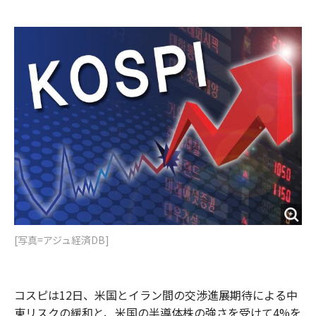
e
t
m
m
b
t
o
i
o
e
u
n
o
r
t
k
[写真=アジュ経済DB]
コスピは12日、米国とイラン間の交渉進展期待による中
東リスクの緩和と、米国の半導体株の強さを受けて4%を