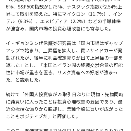
6%、S&P500指数が1.75%、ナスダック指数が2.54%上
昇して取引を終えた。特にマイクロン（11.7%）、イン
テル（9.3%）、エヌビディア（2.2%）などの半導体株
が強含み、国内市場の投資心理改善にも寄与した。
イ・ギョンミン代信証券研究員は「国内市場はギャップ
アップで始まり、上昇幅を拡大し、買いサイドカーが発
動されたが、後半に利益確定売りが出て上昇幅の一部を
返した」とし、「米国とイラン間の終戦交渉合意の可能
性に市場が重きを置き、リスク資産への好感が強まっ
た」と説明した。
続けて「外国人投資家が25取引日ぶりに現物・先物同時
に純買いに入ったことは投資心理改善の要因であり、最
近の極端な偏りから脱却し、業種全般に買いが広がった
こともポジティブだ」と評価した。
この日、有価証券市場では外国人と機関がそれぞれ2兆7