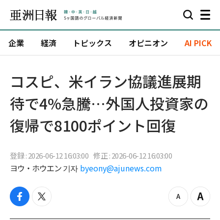
企業
経済
トピックス
オピニオン
AI PICK
コスピ、米イラン協議進展期
待で4%急騰…外国人投資家の
復帰で8100ポイント回復
登録 : 2026-06-12 16:03:00
修正 : 2026-06-12 16:03:00
ヨウ・ホウエン 기자
byeony@ajunews.com
f
t
z
Z
a
w
o
o
c
i
o
o