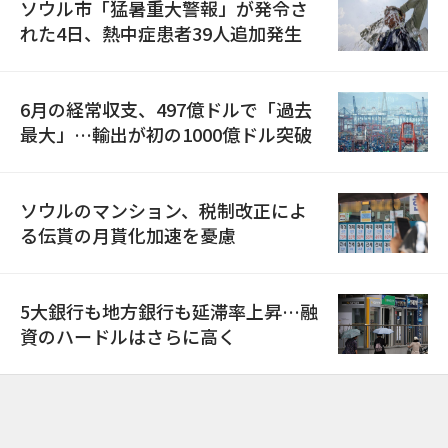
ソウル市「猛暑重大警報」が発令さ
れた4日、熱中症患者39人追加発生
6月の経常収支、497億ドルで「過去
最大」…輸出が初の1000億ドル突破
ソウルのマンション、税制改正によ
る伝貰の月貰化加速を憂慮
5大銀行も地方銀行も延滞率上昇…融
資のハードルはさらに高く