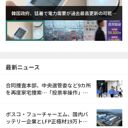
韓国政府、猛暑で電力需要が過去最高更新の可能性
に需給対応体制を点検
最新ニュース
合同捜査本部、中央選管委など9カ所
を再度家宅捜索…「投票率操作」の
資料を確保
ポスコ・フューチャーエム、国内バ
ッテリー企業とLFP正極材19万トン