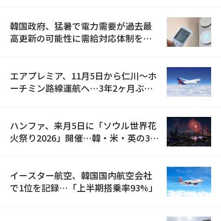
の供給契約を締結
韓国政府、猛暑で電力需要が過去最
高更新の可能性に需給対応体制を点
検
エアプレミア、11月5日から仁川〜ホ
ーチミン路線運航へ…3年2ヶ月ぶり
の再開
ハンファ、来月5日に「ソウル世界花
火祭り2026」開催…韓・米・英の3カ
国が参加
イースター航空、韓国国内航空会社
で1位を記録…「上半期搭乗率93%」