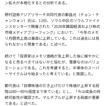
ン拡大が本格化するとの分析である。
野村証券アジアリサーチ共同代表の鄭昌元（チョン・チ
ャンウォン）氏は、12日、ソウル中区のソウルファイナ
ンスセンターで開催された「2026年韓国経済および株式
市場メディアブリーフィング」において、「今年のメモ
リ月間売上高は垂直に上昇している。これは過去には見
られなかった現象である」と述べた。
続けて「投資家はメモリ価格が急上昇した後に緩やかに
なると売るべきではないかと悩むが、重要なのはバリュ
エーションである。これを考慮すると、半導体のスーパ
ーサイクルは今始まったと考えている」と強調した。
鄭代表は「目標株価の引き上げだけで株価が上昇する段
階は80〜90％程度まで来ている」とし、「今は成長の持
続可能性が確認され、マルチプルが上昇する局面が重要
である」と述べた。