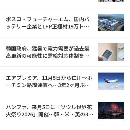
資料を確保
ポスコ・フューチャーエム、国内バ
ッテリー企業とLFP正極材19万トン
の供給契約を締結
韓国政府、猛暑で電力需要が過去最
高更新の可能性に需給対応体制を点
検
エアプレミア、11月5日から仁川〜ホ
ーチミン路線運航へ…3年2ヶ月ぶり
の再開
ハンファ、来月5日に「ソウル世界花
火祭り2026」開催…韓・米・英の3カ
国が参加