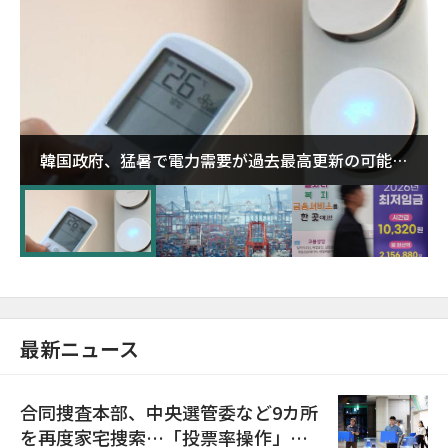
韓国政府、猛暑で電力需要が過去最高更新の可能性
に需給対応体制を点検
最新ニュース
合同捜査本部、中央選管委など9カ所
を再度家宅捜索…「投票率操作」の