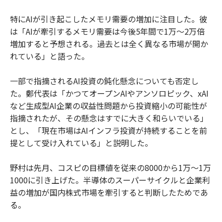
特にAIが引き起こしたメモリ需要の増加に注目した。彼
は「AIが牽引するメモリ需要は今後5年間で1万〜2万倍
増加すると予想される。過去とは全く異なる市場が開か
れている」と語った。
一部で指摘されるAI投資の鈍化懸念についても否定し
た。鄭代表は「かつてオープンAIやアンソロピック、xAI
など生成型AI企業の収益性問題から投資縮小の可能性が
指摘されたが、その懸念はすでに大きく和らいでいる」
とし、「現在市場はAIインフラ投資が持続することを前
提として受け入れている」と説明した。
野村は先月、コスピの目標値を従来の8000から1万〜1万
1000に引き上げた。半導体のスーパーサイクルと企業利
益の増加が国内株式市場を牽引すると判断したためであ
る。