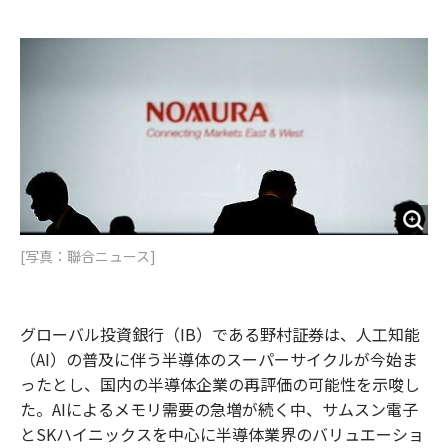
e
t
m
m
b
t
o
i
o
e
u
n
o
r
t
k
[写真：聯合ニュース]
グローバル投資銀行（IB）である野村証券は、人工知能
（AI）の普及に伴う半導体のスーパーサイクルが今始ま
ったとし、国内の半導体企業の再評価の可能性を示唆し
た。AIによるメモリ需要の急増が続く中、サムスン電子
とSKハイニックスを中心に半導体業界のバリュエーショ