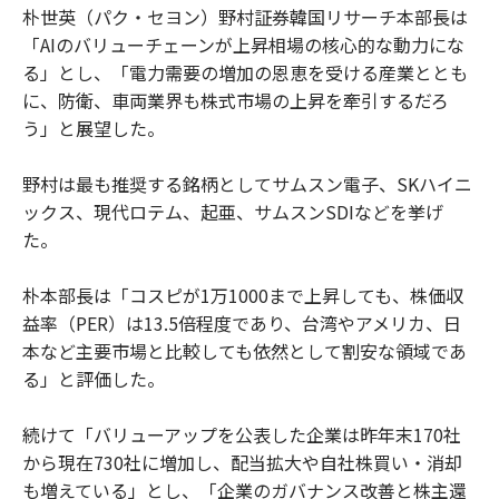
朴世英（パク・セヨン）野村証券韓国リサーチ本部長は
「AIのバリューチェーンが上昇相場の核心的な動力にな
る」とし、「電力需要の増加の恩恵を受ける産業ととも
に、防衛、車両業界も株式市場の上昇を牽引するだろ
う」と展望した。
野村は最も推奨する銘柄としてサムスン電子、SKハイニ
ックス、現代ロテム、起亜、サムスンSDIなどを挙げ
た。
朴本部長は「コスピが1万1000まで上昇しても、株価収
益率（PER）は13.5倍程度であり、台湾やアメリカ、日
本など主要市場と比較しても依然として割安な領域であ
る」と評価した。
続けて「バリューアップを公表した企業は昨年末170社
から現在730社に増加し、配当拡大や自社株買い・消却
も増えている」とし、「企業のガバナンス改善と株主還