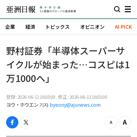
企業
経済
トピックス
オピニオン
AI PICK
野村証券「半導体スーパーサ
イクルが始まった…コスピは1
万1000へ」
登録 : 2026-06-12 16:03:00
修正 : 2026-06-12 16:03:00
ヨウ・ホウエン 기자
byeony@ajunews.com
f
t
z
Z
a
w
o
o
c
i
o
o