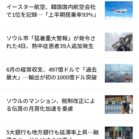
イースター航空、韓国国内航空会社
で1位を記録…「上半期搭乗率93%」
ソウル市「猛暑重大警報」が発令さ
れた4日、熱中症患者39人追加発生
6月の経常収支、497億ドルで「過去
最大」…輸出が初の1000億ドル突破
ソウルのマンション、税制改正によ
る伝貰の月貰化加速を憂慮
5大銀行も地方銀行も延滞率上昇…融