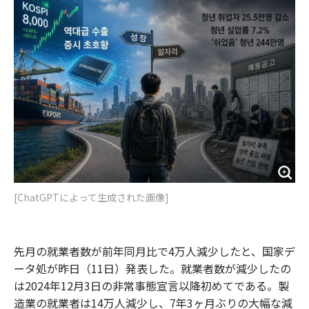
o
e
u
n
o
r
t
k
[ChatGPTによって生成された画像]
先月の就業者数が前年同月比で4万人減少したと、国家デ
ータ処が昨日（11日）発表した。就業者数が減少したの
は2024年12月3日の非常事態宣言以降初めてである。製
造業の就業者は14万人減少し、7年3ヶ月ぶりの大幅な減