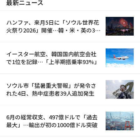
最新ニュース
ハンファ、来月5日に「ソウル世界花
火祭り2026」開催…韓・米・英の3カ
国が参加
イースター航空、韓国国内航空会社
で1位を記録…「上半期搭乗率93%」
ソウル市「猛暑重大警報」が発令さ
れた4日、熱中症患者39人追加発生
6月の経常収支、497億ドルで「過去
最大」…輸出が初の1000億ドル突破