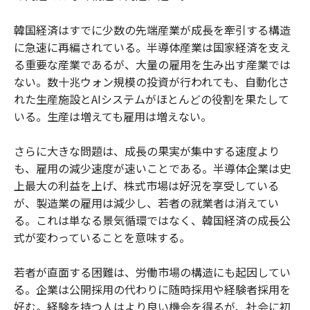
韓国経済はすでに少数の先端産業が成長を牽引する構造
に急速に再編されている。半導体産業は国家経済を支え
る重要な産業であるが、大量の雇用を生み出す産業では
ない。数十兆ウォン規模の投資が行われても、自動化さ
れた生産施設とAIシステムがほとんどの役割を果たして
いる。生産は増えても雇用は増えない。
さらに大きな問題は、成長の果実が集中する速度より
も、雇用の減少速度が速いことである。半導体企業は史
上最大の利益を上げ、株式市場は好況を享受している
が、製造業の雇用は減少し、若者の就業者は消えてい
る。これは単なる景気循環ではなく、韓国経済の成長公
式が変わっていることを意味する。
若者が直面する困難は、労働市場の構造にも起因してい
る。企業は公開採用の代わりに随時採用や経験者採用を
好む。経験を持つ人はより良い機会を得るが、社会に初