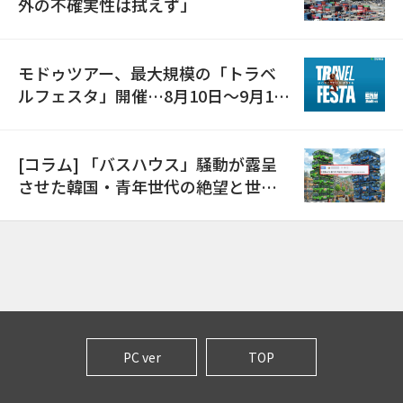
外の不確実性は拭えず」
モドゥツアー、最大規模の「トラベ
ルフェスタ」開催…8月10日～9月11
日
[コラム] 「バスハウス」騒動が露呈
させた韓国・青年世代の絶望と世代
間格差
PC ver
TOP