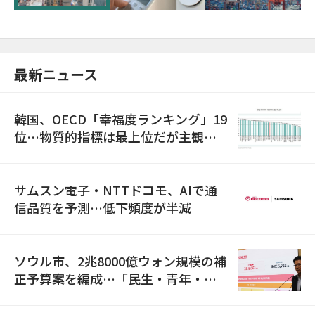
最新ニュース
韓国、OECD「幸福度ランキング」19
位…物質的指標は最上位だが主観的
満足度は最下位
サムスン電子・NTTドコモ、AIで通
信品質を予測…低下頻度が半減
ソウル市、2兆8000億ウォン規模の補
正予算案を編成…「民生・青年・安
全」に8100億ウォンを集中投資