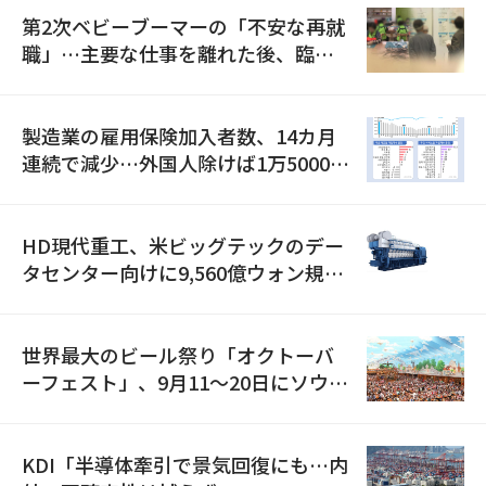
第2次ベビーブーマーの「不安な再就
職」…主要な仕事を離れた後、臨時
職が2倍近くに急増
製造業の雇用保険加入者数、14カ月
連続で減少…外国人除けば1万5000人
減
HD現代重工、米ビッグテックのデー
タセンター向けに9,560億ウォン規模
の発電設備を受注…「過去最大」
世界最大のビール祭り「オクトーバ
ーフェスト」、9月11〜20日にソウル
で開催
KDI「半導体牽引で景気回復にも…内