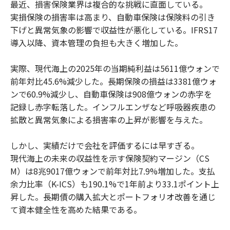
最近、損害保険業界は複合的な挑戦に直面している。
実損保険の損害率は高まり、自動車保険は保険料の引き
下げと異常気象の影響で収益性が悪化している。IFRS17
導入以降、資本管理の負担も大きく増加した。
実際、現代海上の2025年の当期純利益は5611億ウォンで
前年対比45.6%減少した。長期保険の損益は3381億ウォ
ンで60.9%減少し、自動車保険は908億ウォンの赤字を
記録し赤字転落した。インフルエンザなど呼吸器疾患の
拡散と異常気象による損害率の上昇が影響を与えた。
しかし、実績だけで会社を評価するには早すぎる。
現代海上の未来の収益性を示す保険契約マージン（CS
M）は8兆9017億ウォンで前年対比7.9%増加した。支払
余力比率（K-ICS）も190.1%で1年前より33.1ポイント上
昇した。長期債の購入拡大とポートフォリオ改善を通じ
て資本健全性を高めた結果である。