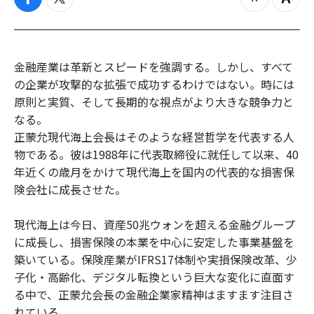
f
t
z
Z
a
w
o
o
c
i
o
o
e
t
m
m
b
t
o
i
金融産業は革新とスピードを強調する。しかし、すべて
o
e
u
n
の企業が攻撃的な拡張で成功するわけではない。時には
o
r
t
k
原則と実質、そして長期的な視点がより大きな競争力と
なる。
正蒙允現代海上会長はそのような経営哲学を代表する人
物である。彼は1988年に代表取締役に就任して以来、40
年近くの歳月をかけて現代海上を国内の代表的な損害保
険会社に成長させた。
現代海上は今日、資産50兆ウォンを超える金融グループ
に成長し、損害保険の本業を中心に安定した事業基盤を
築いている。保険産業がIFRS17体制や実損保険改革、少
子化・高齢化、デジタル転換という巨大な変化に直面す
る中で、正蒙允会長の金融企業家精神はますます注目さ
れている。