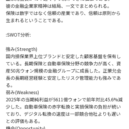
彼の金融企業家精神は結局、一文でまとめられる。
保険は数字ではなく信頼の産業であり、信頼は原則から
生まれるということである。
:SWOT分析:
強み(Strength)
国内損保業界上位ブランドと安定した顧客基盤を保有し
ている。長期保険と自動車保険分野の競争力が高く、資
産50兆ウォン規模の金融グループに成長した。正蒙允会
長の長期経営経験と安定したリスク管理能力も強みであ
る。
弱み(Weakness)
2025年の当期純利益が5611億ウォンで前年対比45.6%減
少した。自動車保険の赤字転換と実損保険の負担が続い
ており、デジタル転換の速度は一部競合他社よりも遅い
との評価もある。
機会(Opportunity)