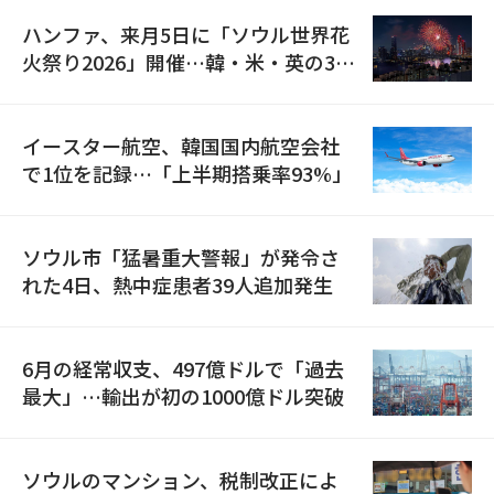
ハンファ、来月5日に「ソウル世界花
火祭り2026」開催…韓・米・英の3カ
国が参加
イースター航空、韓国国内航空会社
で1位を記録…「上半期搭乗率93%」
ソウル市「猛暑重大警報」が発令さ
れた4日、熱中症患者39人追加発生
6月の経常収支、497億ドルで「過去
最大」…輸出が初の1000億ドル突破
ソウルのマンション、税制改正によ