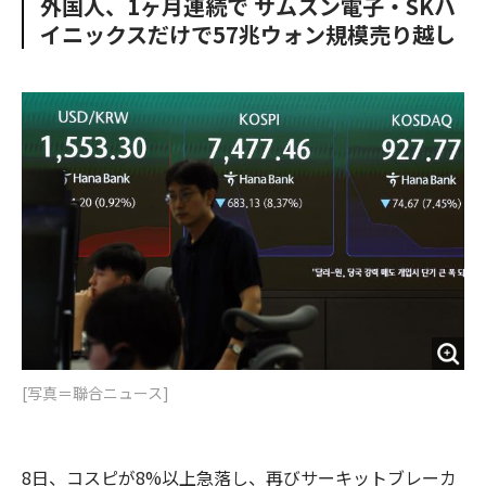
外国人、1ヶ月連続で サムスン電子・SKハ
o
e
u
n
イニックスだけで57兆ウォン規模売り越し
o
r
t
k
[写真＝聯合ニュース]
8日、コスピが8%以上急落し、再びサーキットブレーカ