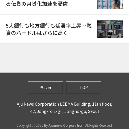
る伝貰の月貰化加速を憂慮
5大銀行も地方銀行も延滞率上昇…融
資のハードルはさらに高く
PC ver
TOP
Aju News Corporation LEEMA Building, 11th floor,
42, Jong-ro 1-gil, Jongno-gu, Seoul
Copyright ⓒ 2022 By
Ajunews Corporation
, All Rights Reserved.