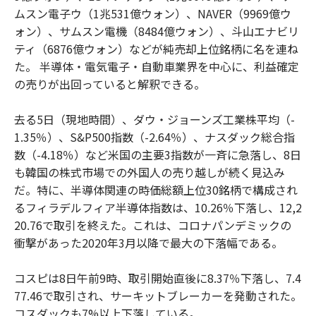
ムスン電子ウ（1兆531億ウォン）、NAVER（9969億ウ
ォン）、サムスン電機（8484億ウォン）、斗山エナビリ
ティ（6876億ウォン）などが純売却上位銘柄に名を連ね
た。 半導体・電気電子・自動車業界を中心に、利益確定
の売りが出回っていると解釈できる。
去る5日（現地時間）、ダウ・ジョーンズ工業株平均（-
1.35％）、S&P500指数（-2.64％）、ナスダック総合指
数（-4.18％）など米国の主要3指数が一斉に急落し、8日
も韓国の株式市場での外国人の売り越しが続く見込み
だ。特に、半導体関連の時価総額上位30銘柄で構成され
るフィラデルフィア半導体指数は、10.26％下落し、12,2
20.76で取引を終えた。これは、コロナパンデミックの
衝撃があった2020年3月以降で最大の下落幅である。
コスピは8日午前9時、取引開始直後に8.37％下落し、7.4
77.46で取引され、サーキットブレーカーを発動された。
コスダックも7%以上下落している。