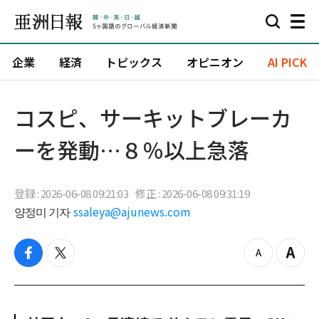
企業
経済
トピックス
オピニオン
AI PICK
コスピ、サーキットブレーカ
ーを発動…８％以上急落
登録 : 2026-06-08 09:21:03
修正 : 2026-06-08 09:31:19
양정미 기자
ssaleya@ajunews.com
f
t
z
Z
a
w
o
o
c
i
o
o
e
t
m
m
b
t
o
i