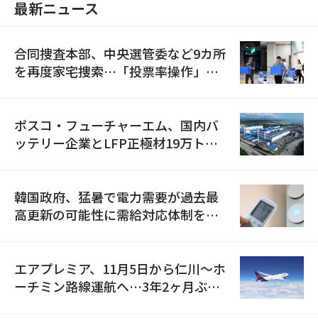
最新ニュース
合同捜査本部、中央選管委など9カ所
を再度家宅捜索…「投票率操作」の
資料を確保
ポスコ・フューチャーエム、国内バ
ッテリー企業とLFP正極材19万トン
の供給契約を締結
韓国政府、猛暑で電力需要が過去最
高更新の可能性に需給対応体制を点
検
エアプレミア、11月5日から仁川〜ホ
ーチミン路線運航へ…3年2ヶ月ぶり
の再開