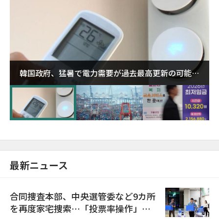
韓国政府、猛暑で電力需要が過去最高更新の可能性
に需給対応体制を点検
最新ニュース
合同捜査本部、中央選管委など9カ所
を再度家宅捜索…「投票率操作」の