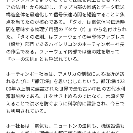
アの法則』から脱却し、チップ内部の回路とデータ転送
構造全体を最適化して信号伝達時間を短縮することに焦
点を当てたのが核心である。『タオ』は電気信号伝達時
間を意味する物理学用語の『タウ（τ）』から名付けられ
た。『タオの法則』はファーウェイの半導体ファブレス
（設計）部門であるハイシリコンのホーティンボー社長
の作品である。ファーウェイ内部では彼の姓を取って
『ホーの法則』とも呼ばれている。
ホーティンボー社長は、アメリカの制裁による挫折が訪
れるたびに『都江堰』を思い出したという。都江堰は23
00年以上前に建設された世界で最も古い中国の古代水利
灌漑施設である。川をせき止めるのではなく、水流を変
えることで洪水を防ぐように科学的に設計され、今日で
も利用されている。
ホー社長は「電気も、ニュートンの法則も、機械設備も