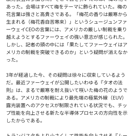
あった。会場はすべて梅をテーマに飾られていた。梅の
花言葉は強さと高貴さである。「梅花の香りは厳寒から
生まれる（梅花香自苦寒来）」というシュージュンファ
ーウェイCEOの言葉には、アメリカの厳しい制裁を乗り
越えようとするファーウェイの強い意志が感じられた。
しかし、記者の頭の中には「果たしてファーウェイはア
メリカの制裁を突破できるのか」という疑問が消えなか
った。
3年が経過した今、その疑問は徐々に収束しているよう
だ。最近ファーウェイが公開したいわゆる『タオの法
則』は、まるで厳寒を耐え抜いて咲いた梅の花のようで
ある。アメリカの制裁により最先端の極紫外線（EUV）
露光装置へのアクセスが制限されている状況でも、チッ
プ性能を向上させる新たな半導体プロセスの方向性を示
したからである。
トランジスタをより小さくして性能を向上させる『ムー