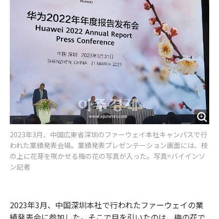
k
2023年3月、中国広東省深圳のファーウェイ本社キャンパスで行
われた業績発表会場。業績発表プレゼンテーション画面には、枝
の上に花芽を咲かせる梅の花の写真が入った。写真=バイインソ
ン記者
2023年3月、中国深圳本社で行われたファーウェイの業
績発表会に参加した。そこで目を引いたのは、梅の花で