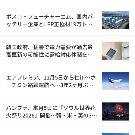
資料を確保
ポスコ・フューチャーエム、国内バ
ッテリー企業とLFP正極材19万トン
の供給契約を締結
韓国政府、猛暑で電力需要が過去最
高更新の可能性に需給対応体制を点
検
エアプレミア、11月5日から仁川〜ホ
ーチミン路線運航へ…3年2ヶ月ぶり
の再開
ハンファ、来月5日に「ソウル世界花
火祭り2026」開催…韓・米・英の3カ
国が参加