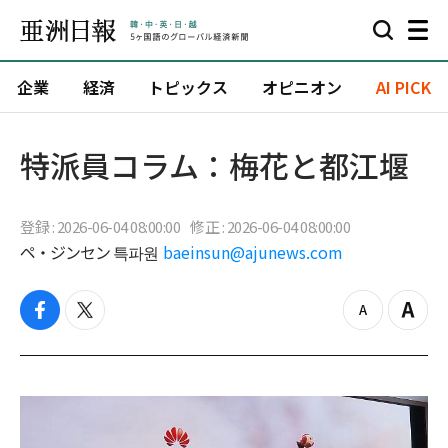
企業
経済
トピックス
オピニオン
AI PICK
特派員コラム：梅花と都江堰
登録 : 2026-06-04 08:00:00
修正 : 2026-06-04 08:00:00
ペ・ジンセン 특파원
baeinsun@ajunews.com
f
t
z
Z
a
w
o
o
c
i
o
o
e
t
m
m
b
t
o
i
o
e
u
n
o
r
t