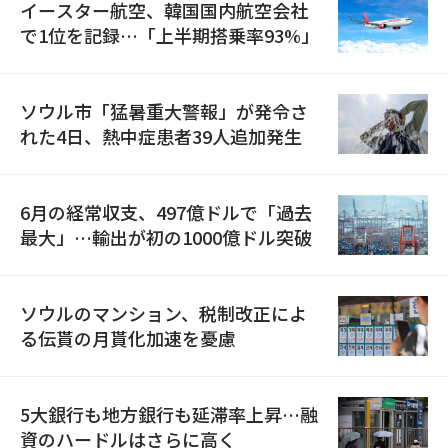
イースター航空、韓国国内航空会社
で1位を記録…「上半期搭乗率93%」
ソウル市「猛暑重大警報」が発令さ
れた4日、熱中症患者39人追加発生
6月の経常収支、497億ドルで「過去
最大」…輸出が初の1000億ドル突破
ソウルのマンション、税制改正によ
る伝貰の月貰化加速を憂慮
5大銀行も地方銀行も延滞率上昇…融
資のハードルはさらに高く