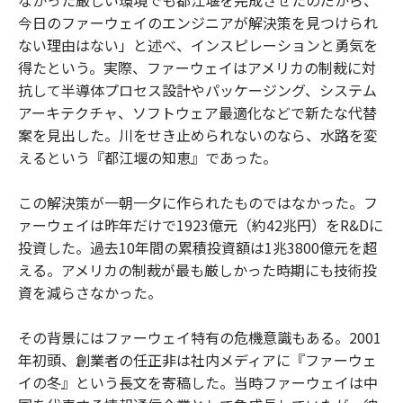
なかった厳しい環境でも都江堰を完成させたのだから、
今日のファーウェイのエンジニアが解決策を見つけられ
ない理由はない」と述べ、インスピレーションと勇気を
得たという。実際、ファーウェイはアメリカの制裁に対
抗して半導体プロセス設計やパッケージング、システム
アーキテクチャ、ソフトウェア最適化などで新たな代替
案を見出した。川をせき止められないのなら、水路を変
えるという『都江堰の知恵』であった。
この解決策が一朝一夕に作られたものではなかった。フ
ァーウェイは昨年だけで1923億元（約42兆円）をR&Dに
投資した。過去10年間の累積投資額は1兆3800億元を超
える。アメリカの制裁が最も厳しかった時期にも技術投
資を減らさなかった。
その背景にはファーウェイ特有の危機意識もある。2001
年初頭、創業者の任正非は社内メディアに『ファーウェ
イの冬』という長文を寄稿した。当時ファーウェイは中