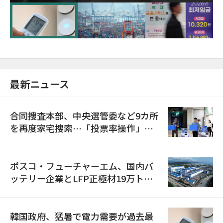
に需給対応体制を点検
最新ニュース
合同捜査本部、中央選管委など9カ所
を再度家宅捜索…「投票率操作」の
資料を確保
ポスコ・フューチャーエム、国内バ
ッテリー企業とLFP正極材19万トン
の供給契約を締結
韓国政府、猛暑で電力需要が過去最