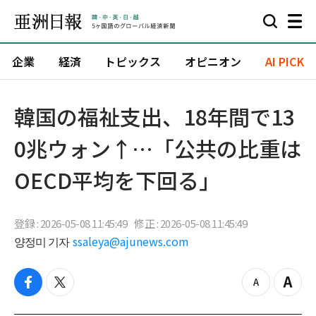
企業
経済
トピックス
オピニオン
AI PICK
韓国の福祉支出、18年間で13
0兆ウォン↑…「公共の比重は
OECD平均を下回る」
登録 : 2026-05-08 11:45:49
修正 : 2026-05-08 11:45:49
양정미 기자
ssaleya@ajunews.com
f
t
z
Z
a
w
o
o
c
i
o
o