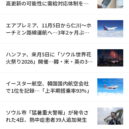
高更新の可能性に需給対応体制を点
検
エアプレミア、11月5日から仁川〜ホ
ーチミン路線運航へ…3年2ヶ月ぶり
の再開
ハンファ、来月5日に「ソウル世界花
火祭り2026」開催…韓・米・英の3カ
国が参加
イースター航空、韓国国内航空会社
で1位を記録…「上半期搭乗率93%」
ソウル市「猛暑重大警報」が発令さ
れた4日、熱中症患者39人追加発生