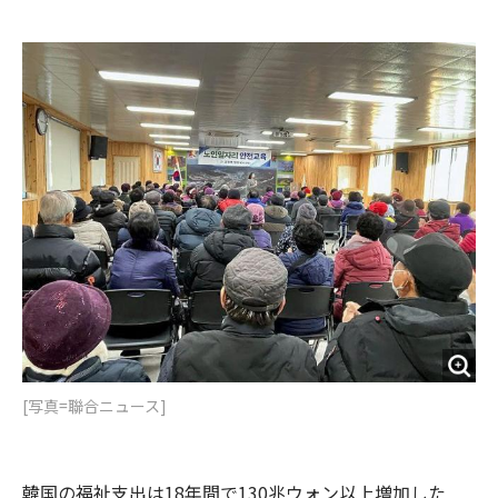
e
t
m
m
b
t
o
i
o
e
u
n
o
r
t
k
[写真=聯合ニュース]
韓国の福祉支出は18年間で130兆ウォン以上増加した