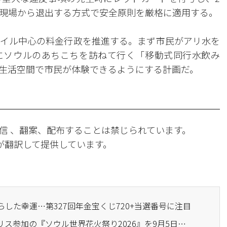
現場から退出する方式で安全原則を厳格に適用する。
イル中心の料金行政を推進する。まず市民がアリ水を
にソウルのあちこちを訪ねて行く「移動式同行水飲み
生活空間で市民が体験できるようにする計画だ。
信 、翻案、配布することは禁じられています。
Iが翻訳して提供しています。
らした幸運…第327回年金宝くじ720+当選番号に注目
· 韓国・アメリカ・イギリス参加の『ソウル世界花火祭り2026』を9月5日に開催