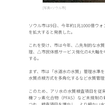
[写真=ソウル市]
ソウル市は9日、今年約1兆1000億
を拡大すると発表した。
これを受け、市は今年、△先制的な水質
理、△市民体感サービス強化の4大軸を
する。
まず、市は「水道水の水質」管理水準を
水質点検方式を多角化するなど水質管理
このため、アリ水の水質検査項目を従来
機フッ素化合物（PFAS）など未規制
つれ、検査項目を増やし、より細かい水