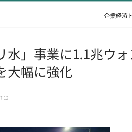
企業
経済
リ水」事業に1.1兆ウ
を大幅に強化
7:12