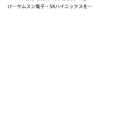
け…サムスン電子・SKハイニックスを巡
る明暗