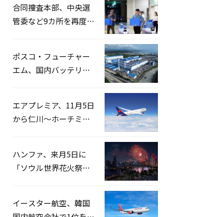
合同捜査本部、中央選
管委など9カ所を再度家
宅捜索…「投票率操
作」の資料を確保
ポスコ・フューチャー
エム、国内バッテリー
企業とLFP正極材19万ト
ンの供給契約を締結
エアプレミア、11月5日
から仁川〜ホーチミン
路線運航へ…3年2ヶ月
ぶりの再開
ハンファ、来月5日に
「ソウル世界花火祭り
2026」開催…韓・米・
英の3カ国が参加
イースター航空、韓国
国内航空会社で1位を記