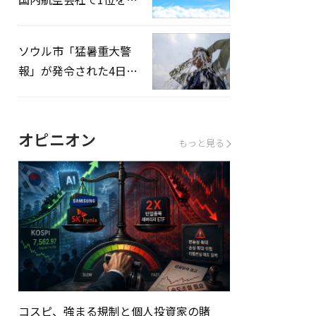
録…「上半期搭乗率
93%」
ソウル市「猛暑重大警
報」が発令された4日、
熱中症患者39人追加発
生
オピニオン
もっと見る
コスピ、強まる規制と個人投資家の賭