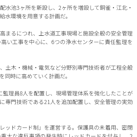
て配水池3ヶ所を新設し、2ヶ所を増設して銅雀・江北・
な給水環境を用意する計画だ。
高まるにつれ、上水道工事現場と施設全般の安全管理
高い工事を中心に、6つの浄水センターに責任監理を
、土木・機械・電気など分野別専門技術者が工程全般
を同時に高めていく計画だ。
所に監理員8人を配置し、現場管理体系を強化したことが
ーに専門技術である21人を追加配置し、安全管理の実効
レッドカード制」を運営する。保護具の未着用、密閉
重大な違反事項の発生時にレッドカードを付与し、2