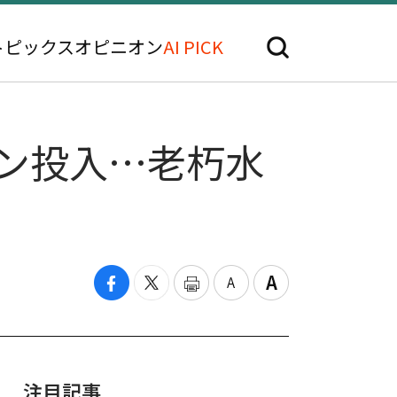
トピックス
オピニオン
AI PICK
ォン投入…老朽水
注目記事