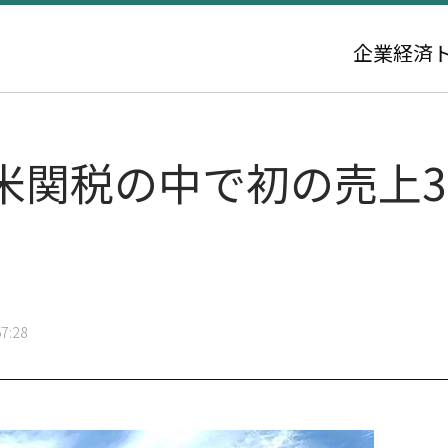
企業
経済
米関税の中で初の売上3
7:28