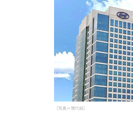
［写真＝現代自］