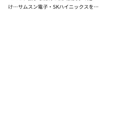
け…サムスン電子・SKハイニックスを巡
る明暗