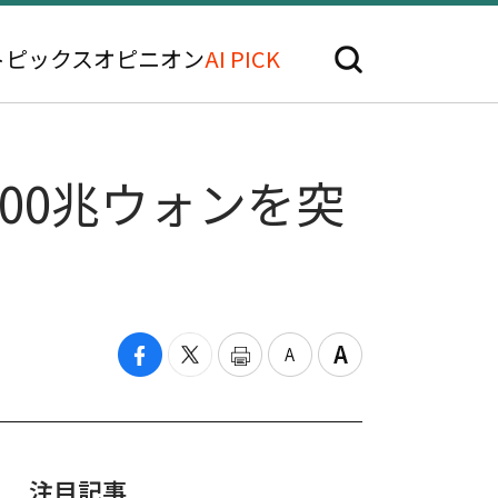
トピックス
オピニオン
AI PICK
00兆ウォンを突
注目記事