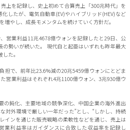
売上を記録し、史上初めて合算売上「300兆時代」を
したが、電気自動車(EV)やハイブリッド(HEV)など
を増やし、成長モメンタムを続けていく方針だ。
ン、営業利益11兆4678億ウォンを記録したと29日、公
成長の勢いが続いた。 現代自と起亜はいずれも昨年最大
破した。
で、前年比23.6%減の20兆5459億ウォンにとどま
営業利益はそれぞれ4兆1100億ウォン、3兆930億ウ
ル需要の鈍化、主要地域の競争深化、中国企業の海外進出
な対外環境で厳しい一年だった”とし、“しかし、持続
レインを通じた販売戦略の柔軟性などを通じ、売上は
営業利益率はガイダンスに合致した収益率を記録し