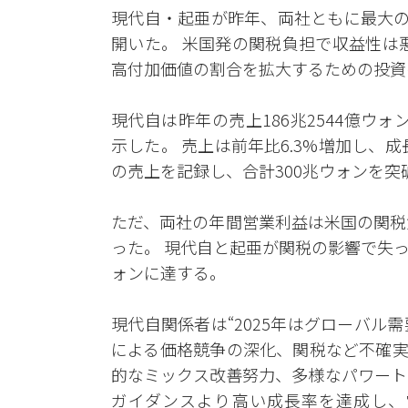
現代自・起亜が昨年、両社ともに最大の
開いた。 米国発の関税負担で収益性は悪化
高付加価値の割合を拡大するための投資
現代自は昨年の売上186兆2544億ウォ
示した。 売上は前年比6.3%増加し、
の売上を記録し、合計300兆ウォンを突
ただ、両社の年間営業利益は米国の関税負担
った。 現代自と起亜が関税の影響で失った
ォンに達する。
現代自関係者は“2025年はグローバ
による価格競争の深化、関税など不確実
的なミックス改善努力、多様なパワート
ガイダンスより高い成長率を達成し、