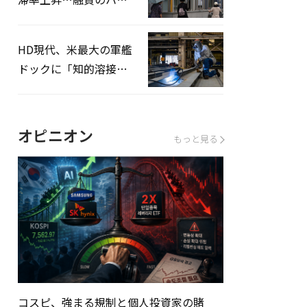
ドルはさらに高く
HD現代、米最大の軍艦
ドックに「知的溶接」
システムを導入へ
オピニオン
もっと見る
コスピ、強まる規制と個人投資家の賭