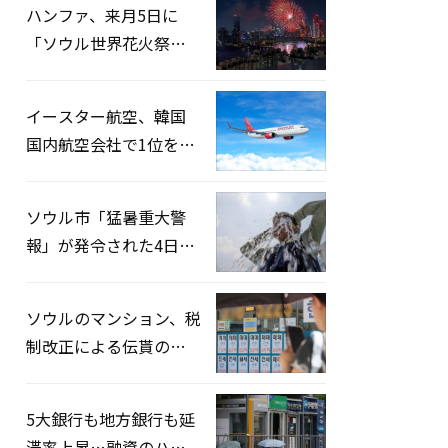
ハンファ、来月5日に
「ソウル世界花火祭り
2026」開催…韓・米・
英の3カ国が参加
イースター航空、韓国
国内航空会社で1位を記
録…「上半期搭乗率
93%」
ソウル市「猛暑重大警
報」が発令された4日、
熱中症患者39人追加発
生
ソウルのマンション、税
制改正による伝貰の月
貰化加速を憂慮
5大銀行も地方銀行も延
滞率上昇…融資のハー