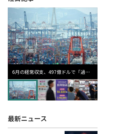
6月の経常収支、497億ドルで「過去
最大」…輸出が初の1000億ドル突破
最新ニュース