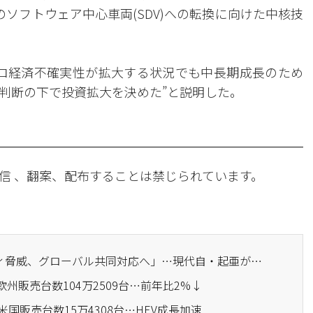
のソフトウェア中心車両(SDV)への転換に向けた中核技
ロ経済不確実性が拡大する状況でも中長期成長のため
判断の下で投資拡大を決めた”と説明した。
信 、翻案、配布することは禁じられています。
· 「AI時代のセキュリティ脅威、グローバル共同対応へ」…現代自・起亜が「サイバーセキュリティ・ワーキンググループ」を発足
欧州販売台数104万2509台…前年比2%↓
米国販売台数15万4308台…HEV成長加速