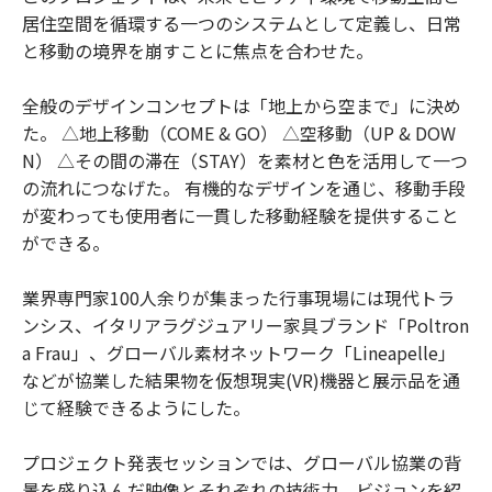
居住空間を循環する一つのシステムとして定義し、日常
と移動の境界を崩すことに焦点を合わせた。
全般のデザインコンセプトは「地上から空まで」に決め
た。 △地上移動（COME & GO） △空移動（UP & DOW
N） △その間の滞在（STAY）を素材と色を活用して一つ
の流れにつなげた。 有機的なデザインを通じ、移動手段
が変わっても使用者に一貫した移動経験を提供すること
ができる。
業界専門家100人余りが集まった行事現場には現代トラ
ンシス、イタリアラグジュアリー家具ブランド「Poltron
a Frau」、グローバル素材ネットワーク「Lineapelle」
などが協業した結果物を仮想現実(VR)機器と展示品を通
じて経験できるようにした。
プロジェクト発表セッションでは、グローバル協業の背
景を盛り込んだ映像とそれぞれの技術力、ビジョンを紹