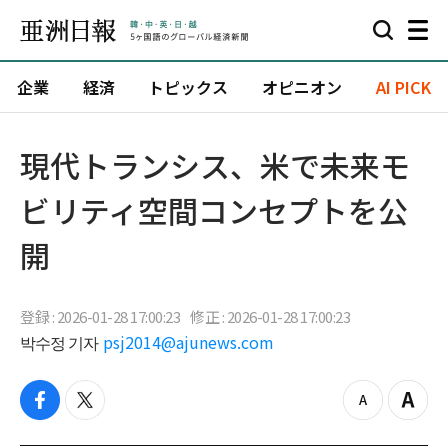
企業
経済
トピックス
オピニオン
AI PICK
現代トランシス、米で未来モ
ビリティ空間コンセプトを公
開
登録 : 2026-01-28 17:00:23
修正 : 2026-01-28 17:00:23
박수정 기자
psj2014@ajunews.com
f
t
z
Z
a
w
o
o
c
i
o
o