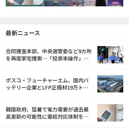
最新ニュース
合同捜査本部、中央選管委など9カ所
を再度家宅捜索…「投票率操作」の
資料を確保
ポスコ・フューチャーエム、国内バ
ッテリー企業とLFP正極材19万トン
の供給契約を締結
韓国政府、猛暑で電力需要が過去最
高更新の可能性に需給対応体制を点
検