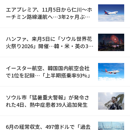
エアプレミア、11月5日から仁川〜ホ
ーチミン路線運航へ…3年2ヶ月ぶり
の再開
ハンファ、来月5日に「ソウル世界花
火祭り2026」開催…韓・米・英の3カ
国が参加
イースター航空、韓国国内航空会社
で1位を記録…「上半期搭乗率93%」
ソウル市「猛暑重大警報」が発令さ
れた4日、熱中症患者39人追加発生
6月の経常収支、497億ドルで「過去