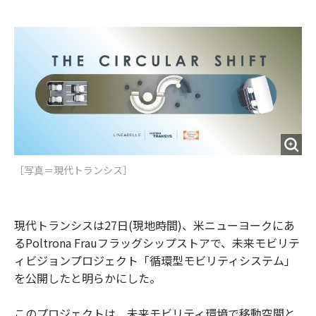
e
t
m
m
b
t
o
i
o
e
u
n
o
r
t
k
［写真＝現代トランシス］
現代トランシスは27日(現地時間)、米ニューヨークにあ
るPoltrona Frauフラッグシップストアで、未来モビリテ
ィビジョンプロジェクト「循環型モビリティシステム」
を公開したと明らかにした。
このプロジェクトは、未来モビリティ環境で移動空間と