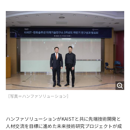
e
t
m
m
b
t
o
i
o
e
u
n
o
r
t
k
［写真＝ハンファソリューション］
ハンファソリューションがKAISTと共に先端技術開発と
人材交流を目標に進めた未来技術研究プロジェクトが成