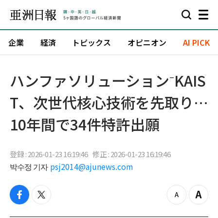
企業
経済
トピックス
オピニオン
AI PICK
ハンファソリューション⁻KAIS
T、次世代核心技術を先取り…
10年間で34件特許出願
登録 : 2026-01-23 16:19:46
修正 : 2026-01-23 16:19:46
박수정 기자
psj2014@ajunews.com
f
t
z
Z
a
w
o
o
c
i
o
o