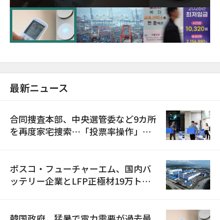
に需給対応体制を点検
最新ニュース
合同捜査本部、中央選管委など9カ所
を再度家宅捜索…「投票率操作」の
資料を確保
ポスコ・フューチャーエム、国内バ
ッテリー企業とLFP正極材19万トン
の供給契約を締結
韓国政府、猛暑で電力需要が過去最