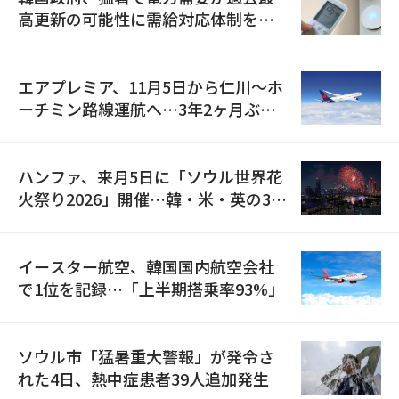
高更新の可能性に需給対応体制を点
検
エアプレミア、11月5日から仁川〜ホ
ーチミン路線運航へ…3年2ヶ月ぶり
の再開
ハンファ、来月5日に「ソウル世界花
火祭り2026」開催…韓・米・英の3カ
国が参加
イースター航空、韓国国内航空会社
で1位を記録…「上半期搭乗率93%」
ソウル市「猛暑重大警報」が発令さ
れた4日、熱中症患者39人追加発生