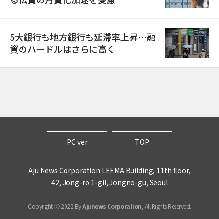
5大銀行も地方銀行も延滞率上昇…融
資のハードルはさらに高く
PC ver
TOP
Aju News Corporation LEEMA Building, 11th floor,
42, Jong-ro 1-gil, Jongno-gu, Seoul
Copyright ⓒ 2022 By
Ajunews Corporation
, All Rights Reserved.