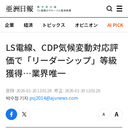
企業
経済
トピックス
オピニオン
AI PICK
LS電線、CDP気候変動対応評
価で「リーダーシップ」等級
獲得…業界唯一
登録 : 2026-01-20 12:01:28
修正 : 2026-01-20 12:01:28
박수정 기자
psj2014@ajunews.com
f
t
z
Z
a
w
o
o
c
i
o
o