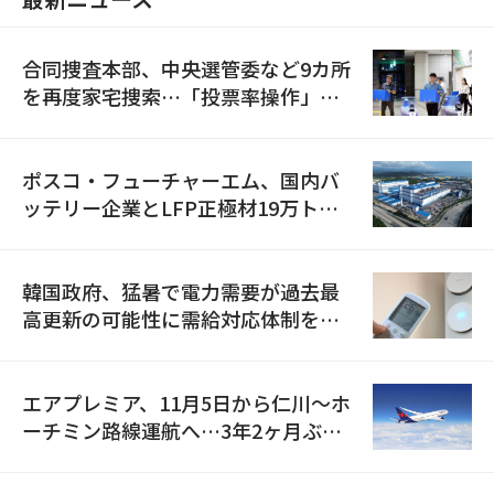
合同捜査本部、中央選管委など9カ所
を再度家宅捜索…「投票率操作」の
資料を確保
ポスコ・フューチャーエム、国内バ
ッテリー企業とLFP正極材19万トン
の供給契約を締結
韓国政府、猛暑で電力需要が過去最
高更新の可能性に需給対応体制を点
検
エアプレミア、11月5日から仁川〜ホ
ーチミン路線運航へ…3年2ヶ月ぶり
の再開