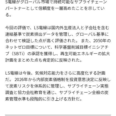
S電線がグローバル市場で持続可能なサプライチェーン
パートナーとして信頼度を一層高めたことを示してい
る。
今回の評価で、LS電線は国内外生産法人と子会社を含む
連結基準で炭素排出データを管理し、グローバル基準に
合わせて検証した点が高く評価された。 また、2050年の
ネットゼロ目標について、科学基盤削減目標イニシアチ
ブ（SBTi）の承認を獲得し、再生可能エネルギーの拡大
計画をまとめた点も肯定的に反映された。
LS電線は今後、気候対応能力をさらに高度化する計画
だ。 2026年から内部炭素価格制を投資意思決定に反映し
て炭素リスクを体系的に管理し、サプライチェーン実態
調査と協力会社教育を通じ、サプライチェーン全般の炭
素管理水準も段階的に引き上げる方針だ。