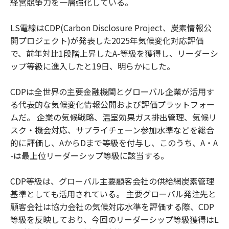
経営競争力を一層強化している。
LS電線はCDP(Carbon Disclosure Project、炭素情報公
開プロジェクト)が発表した2025年気候変化対応評価
で、前年対比1段階上昇したA-等級を獲得し、リーダーシ
ップ等級に進入したと19日、明らかにした。
CDPは全世界の主要金融機関とグローバル企業が活用す
る代表的な気候変化情報公開および評価プラットフォー
ムだ。 企業の気候戦略、温室効果ガス排出管理、気候リ
スク・機会対応、サプライチェーン参加水準などを総合
的に評価し、AからDまで等級を付与し、このうち、A・A
-は最上位リーダーシップ等級に該当する。
CDP等級は、グローバル主要顧客会社の供給網炭素管理
基準としても活用されている。 主要グローバル発注先と
顧客会社は協力会社の気候対応水準を評価する際、CDP
等級を反映しており、今回のリーダーシップ等級獲得はL