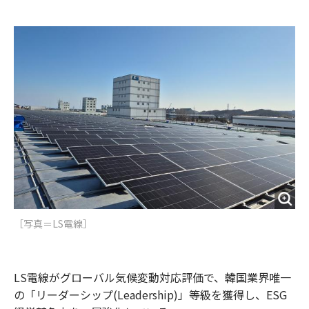
e
t
m
m
b
t
o
i
o
e
u
n
o
r
t
k
［写真＝LS電線］
LS電線がグローバル気候変動対応評価で、韓国業界唯一
の「リーダーシップ(Leadership)」等級を獲得し、ESG