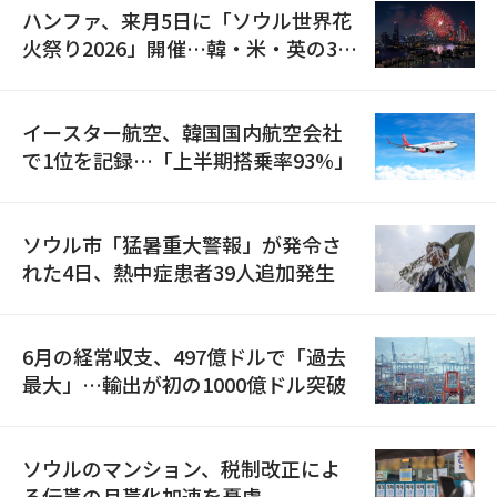
ハンファ、来月5日に「ソウル世界花
火祭り2026」開催…韓・米・英の3カ
国が参加
イースター航空、韓国国内航空会社
で1位を記録…「上半期搭乗率93%」
ソウル市「猛暑重大警報」が発令さ
れた4日、熱中症患者39人追加発生
6月の経常収支、497億ドルで「過去
最大」…輸出が初の1000億ドル突破
ソウルのマンション、税制改正によ
る伝貰の月貰化加速を憂慮