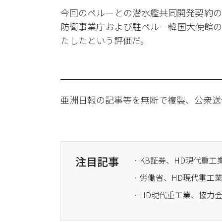
今回のペルーとの潜水艦共同開発契約の
防衛事業庁および駐ペルー韓国大使館の
たしたという評価だ。
亜洲日報の記事等を無断で複製、公衆送
注目記事
· KB証券、HD現代重
· 労働省、HD現代重
· HD現代重工業、協