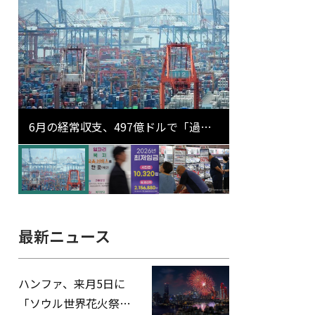
6月の経常収支、497億ドルで「過去
最大」…輸出が初の1000億ドル突破
最新ニュース
ハンファ、来月5日に
「ソウル世界花火祭り