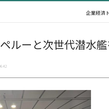
企業
経済
、ペルーと次世代潜水艦
6:42