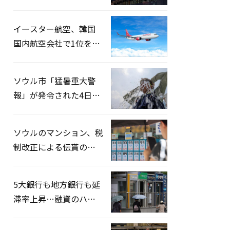
2026」開催…韓・米・
英の3カ国が参加
イースター航空、韓国
国内航空会社で1位を記
録…「上半期搭乗率
93%」
ソウル市「猛暑重大警
報」が発令された4日、
熱中症患者39人追加発
生
ソウルのマンション、税
制改正による伝貰の月
貰化加速を憂慮
5大銀行も地方銀行も延
滞率上昇…融資のハー
ドルはさらに高く