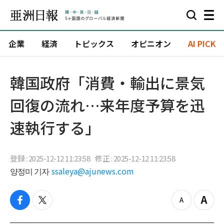
企業
経済
トピックス
オピニオン
AI PICK
韓国政府「消費・輸出に景気
回復の流れ…来年度予算を迅
速執行する」
登録 : 2025-12-12 11:23:58
修正 : 2025-12-12 11:23:58
양정미 기자
ssaleya@ajunews.com
f
t
z
Z
a
w
o
o
c
i
o
o