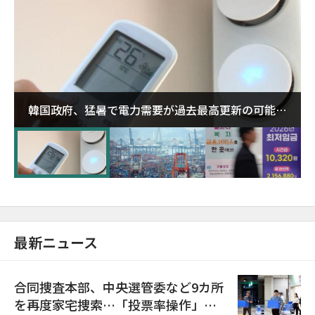
韓国政府、猛暑で電力需要が過去最高更新の可能性
に需給対応体制を点検
最新ニュース
合同捜査本部、中央選管委など9カ所
を再度家宅捜索…「投票率操作」の