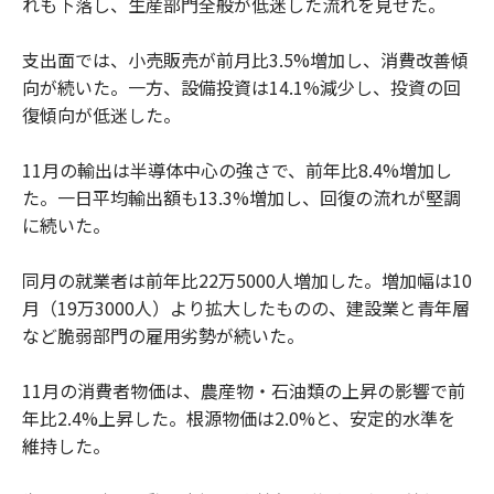
れも下落し、生産部門全般が低迷した流れを見せた。
支出面では、小売販売が前月比3.5%増加し、消費改善傾
向が続いた。一方、設備投資は14.1%減少し、投資の回
復傾向が低迷した。
11月の輸出は半導体中心の強さで、前年比8.4%増加し
た。一日平均輸出額も13.3%増加し、回復の流れが堅調
に続いた。
同月の就業者は前年比22万5000人増加した。増加幅は10
月（19万3000人）より拡大したものの、建設業と青年層
など脆弱部門の雇用劣勢が続いた。
11月の消費者物価は、農産物・石油類の上昇の影響で前
年比2.4%上昇した。根源物価は2.0%と、安定的水準を
維持した。