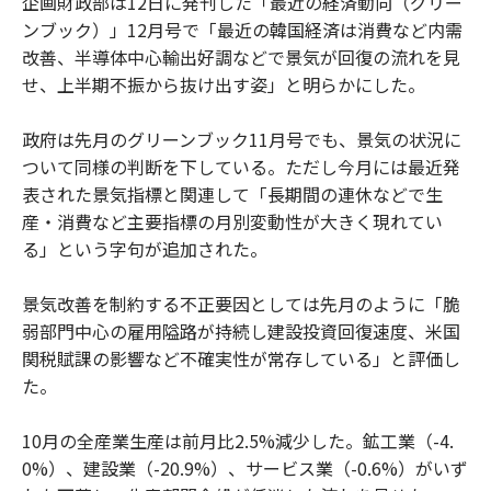
企画財政部は12日に発刊した「最近の経済動向（グリー
ンブック）」12月号で「最近の韓国経済は消費など内需
改善、半導体中心輸出好調などで景気が回復の流れを見
せ、上半期不振から抜け出す姿」と明らかにした。
政府は先月のグリーンブック11月号でも、景気の状況に
ついて同様の判断を下している。ただし今月には最近発
表された景気指標と関連して「長期間の連休などで生
産・消費など主要指標の月別変動性が大きく現れてい
る」という字句が追加された。
景気改善を制約する不正要因としては先月のように「脆
弱部門中心の雇用隘路が持続し建設投資回復速度、米国
関税賦課の影響など不確実性が常存している」と評価し
た。
10月の全産業生産は前月比2.5%減少した。鉱工業（-4.
0%）、建設業（-20.9%）、サービス業（-0.6%）がいず