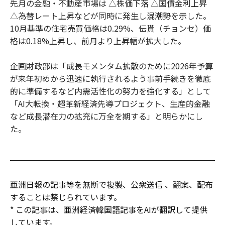
先月の金融・不動産市場は △株価下落 △国債金利上昇
△為替レート上昇などが同時に発生し混潮勢を示した。
10月基準の住宅売買価格は0.29%、伝貰（チョンセ）価
格は0.18%上昇し、前月より上昇幅が拡大した。
企画財政部は「成長モメンタム拡散のために2026年予算
が来年初めから迅速に執行されるよう事前手続きを徹底
的に準備するなど内需活性化の努力を強化する」として
「AI大転換・超革新経済先導プロジェクト、生産的金融
など成長潜在力の拡充に万全を期する」と明らかにし
た。
亜洲日報の記事等を無断で複製、公衆送信 、翻案、配布
することは禁じられています。
* この記事は、亜洲経済韓国語記事をAIが翻訳して提供
しています。