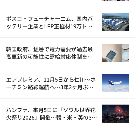
資料を確保
ポスコ・フューチャーエム、国内バ
ッテリー企業とLFP正極材19万トン
の供給契約を締結
韓国政府、猛暑で電力需要が過去最
高更新の可能性に需給対応体制を点
検
エアプレミア、11月5日から仁川〜ホ
ーチミン路線運航へ…3年2ヶ月ぶり
の再開
ハンファ、来月5日に「ソウル世界花
火祭り2026」開催…韓・米・英の3カ
国が参加