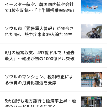
イースター航空、韓国国内航空会社
で1位を記録…「上半期搭乗率93%」
ソウル市「猛暑重大警報」が発令さ
れた4日、熱中症患者39人追加発生
6月の経常収支、497億ドルで「過去
最大」…輸出が初の1000億ドル突破
ソウルのマンション、税制改正によ
る伝貰の月貰化加速を憂慮
5大銀行も地方銀行も延滞率上昇…融
資のハードルはさらに高く