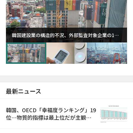
韓国建設業の構造的不況、外部監査対象企業の1割
超が「ゾンビ企業」に…5年で2.8倍増
最新ニュース
韓国、OECD「幸福度ランキング」19
位…物質的指標は最上位だが主観的
満足度は最下位