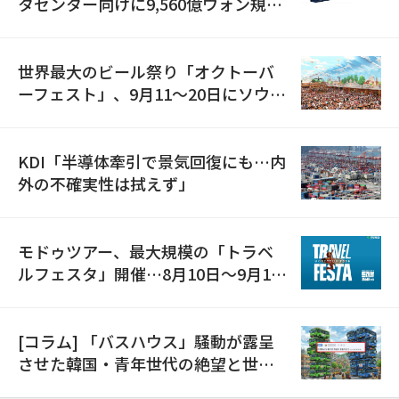
タセンター向けに9,560億ウォン規模
の発電設備を受注…「過去最大」
世界最大のビール祭り「オクトーバ
ーフェスト」、9月11〜20日にソウル
で開催
KDI「半導体牽引で景気回復にも…内
外の不確実性は拭えず」
モドゥツアー、最大規模の「トラベ
ルフェスタ」開催…8月10日～9月11
日
[コラム] 「バスハウス」騒動が露呈
させた韓国・青年世代の絶望と世代
間格差