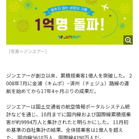
o
e
u
n
o
r
t
k
［写真＝ジンエアー］
ジンエアーが創立以来、累積搭乗客1億人を突破した。 2
008年7月に金浦（キムポ）~済州（チェジュ）路線の運
航を始めてから17年4ヶ月ぶりの成果だ。
ジンエアーは国土交通省の航空情報ポータルシステム統
計などを通じ、10月までに国内線および国際線累積搭乗
客が約9994万人と集計されたと明らかにした。 11月初
め基準の自社集計の結果、全体搭乗客は1億人を超え
た。 国内線5610万人、国際線4390万人だ。