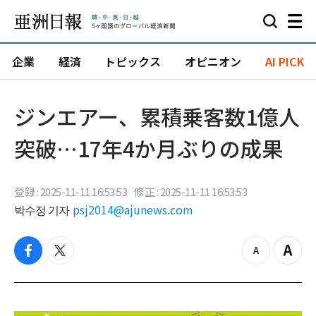
企業
経済
トピックス
オピニオン
AI PICK
ジンエアー、累積乗客数1億人
突破…17年4か月ぶりの成果
登録 : 2025-11-11 16:53:53
修正 : 2025-11-11 16:53:53
박수정 기자
psj2014@ajunews.com
f
t
z
Z
a
w
o
o
c
i
o
o
e
t
m
m
b
t
o
i