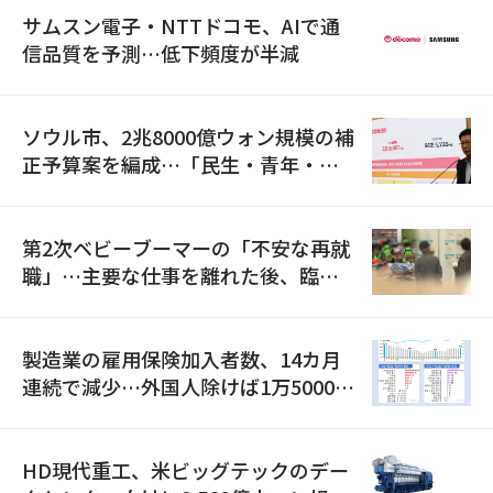
サムスン電子・NTTドコモ、AIで通
信品質を予測…低下頻度が半減
ソウル市、2兆8000億ウォン規模の補
正予算案を編成…「民生・青年・安
全」に8100億ウォンを集中投資
第2次ベビーブーマーの「不安な再就
職」…主要な仕事を離れた後、臨時
職が2倍近くに急増
製造業の雇用保険加入者数、14カ月
連続で減少…外国人除けば1万5000人
減
HD現代重工、米ビッグテックのデー