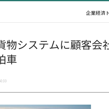
企業
経済
貨物システムに顧客会
拍車
0:33