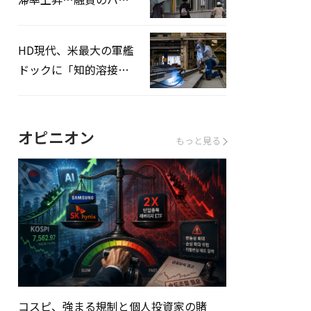
ドルはさらに高く
HD現代、米最大の軍艦
ドックに「知的溶接」
システムを導入へ
オピニオン
もっと見る
コスピ、強まる規制と個人投資家の賭