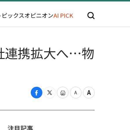
トピックス
オピニオン
AI PICK
社連携拡大へ…物
注目記事