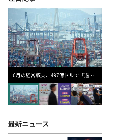
6月の経常収支、497億ドルで「過去
最大」…輸出が初の1000億ドル突破
最新ニュース