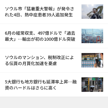
ソウル市「猛暑重大警報」が発令さ
れた4日、熱中症患者39人追加発生
6月の経常収支、497億ドルで「過去
最大」…輸出が初の1000億ドル突破
ソウルのマンション、税制改正によ
る伝貰の月貰化加速を憂慮
5大銀行も地方銀行も延滞率上昇…融
資のハードルはさらに高く