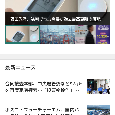
韓国政府、猛暑で電力需要が過去最高更新の可能性
に需給対応体制を点検
最新ニュース
合同捜査本部、中央選管委など9カ所
を再度家宅捜索…「投票率操作」の
資料を確保
ポスコ・フューチャーエム、国内バ