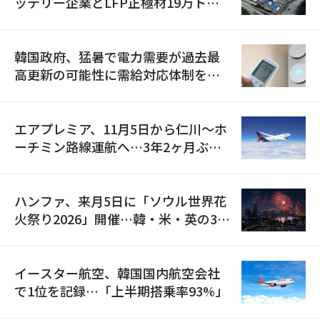
ッテリー企業とLFP正極材19万トン
の供給契約を締結
韓国政府、猛暑で電力需要が過去最
高更新の可能性に需給対応体制を点
検
エアプレミア、11月5日から仁川〜ホ
ーチミン路線運航へ…3年2ヶ月ぶり
の再開
ハンファ、来月5日に「ソウル世界花
火祭り2026」開催…韓・米・英の3カ
国が参加
イースター航空、韓国国内航空会社
で1位を記録…「上半期搭乗率93%」