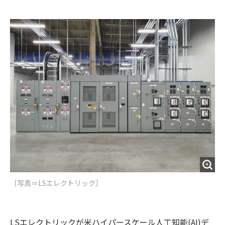
e
t
m
m
b
t
o
i
o
e
u
n
o
r
t
k
［写真＝LSエレクトリック］
LSエレクトリックが米ハイパースケール人工知能(AI)デ