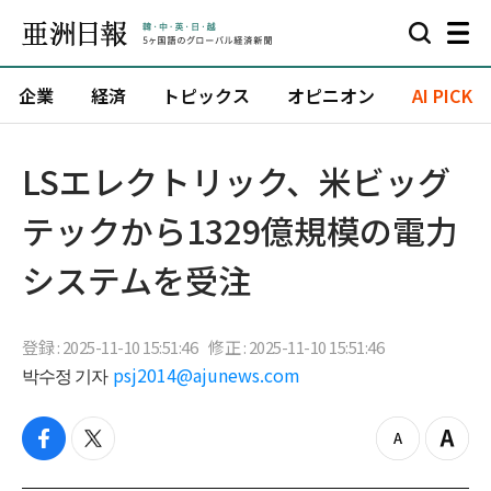
企業
経済
トピックス
オピニオン
AI PICK
LSエレクトリック、米ビッグ
テックから1329億規模の電力
システムを受注
登録 : 2025-11-10 15:51:46
修正 : 2025-11-10 15:51:46
박수정 기자
psj2014@ajunews.com
f
t
z
Z
a
w
o
o
c
i
o
o