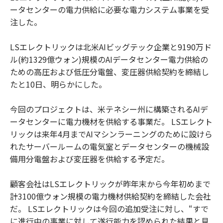
ータセンターの電力供給に必要な電力システム事業を受
注した。
LSエレクトリックは北米AIビッグテック企業と9190万ド
ル(約1329億ウォン)規模のAIデータセンター電力供給の
ための高圧および低圧分電盤、変圧器供給契約を締結し
たと10日、明らかにした。
今回のプロジェクトは、米テネシー州に構築されるAIデ
ータセンターに電力機材を供給する事業だ。 LSエレクト
リックは来年4月までAIマシンラーニングのために設けら
れたサーバールームの電気室とデータセンターの機械設
備用分電盤および変圧器を供給する予定だ。
顧客会社はLSエレクトリックが昨年末から今年初めまで
計3100億ウォン規模の電力機材供給契約を締結した会社
だ。 LSエレクトリックは今回の追加受注に対し、“すで
に進行中の事業に対して遂行能力を認められた結果と見