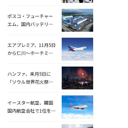
宅捜索…「投票率操
作」の資料を確保
ポスコ・フューチャー
エム、国内バッテリー
企業とLFP正極材19万ト
ンの供給契約を締結
エアプレミア、11月5日
から仁川〜ホーチミン
路線運航へ…3年2ヶ月
ぶりの再開
ハンファ、来月5日に
「ソウル世界花火祭り
2026」開催…韓・米・
英の3カ国が参加
イースター航空、韓国
国内航空会社で1位を記
録…「上半期搭乗率
93%」