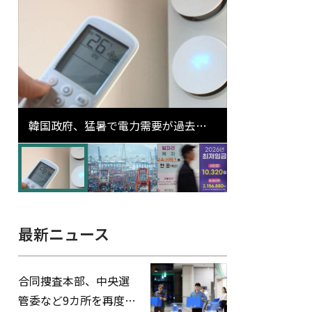
韓国政府、猛暑で電力需要が過去最
高更新の可能性に需給対応体制を点
検
最新ニュース
合同捜査本部、中央選
管委など9カ所を再度家