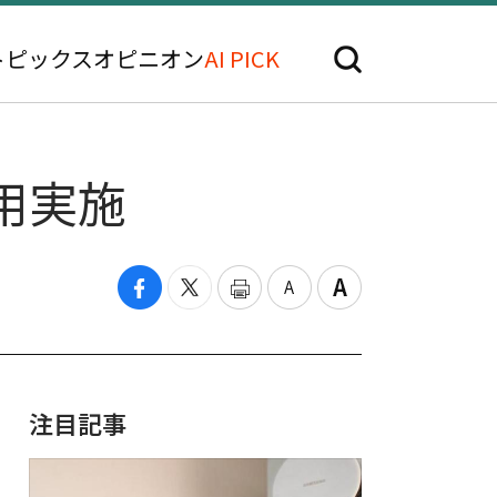
トピックス
オピニオン
AI PICK
用実施
注目記事