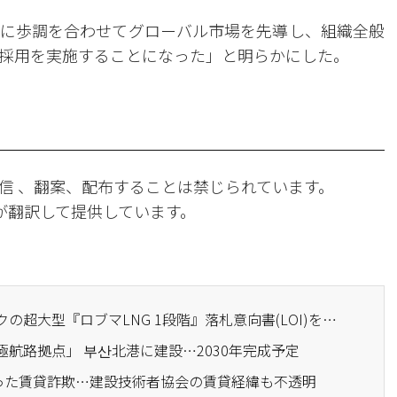
に歩調を合わせてグローバル市場を先導し、組織全般
採用を実施することになった」と明らかにした。
信 、翻案、配布することは禁じられています。
Iが翻訳して提供しています。
· 大宇建設、モザンビークの超大型『ロブマLNG 1段階』落札意向書(LOI)を受領
極航路拠点」 부산北港に建設…2030年完成予定
を失った賃貸詐欺…建設技術者協会の賃貸経緯も不透明