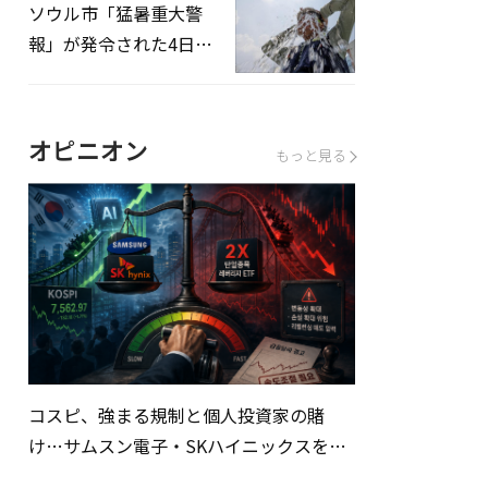
ソウル市「猛暑重大警
報」が発令された4日、
熱中症患者39人追加発
生
オピニオン
もっと見る
コスピ、強まる規制と個人投資家の賭
け…サムスン電子・SKハイニックスを巡
る明暗