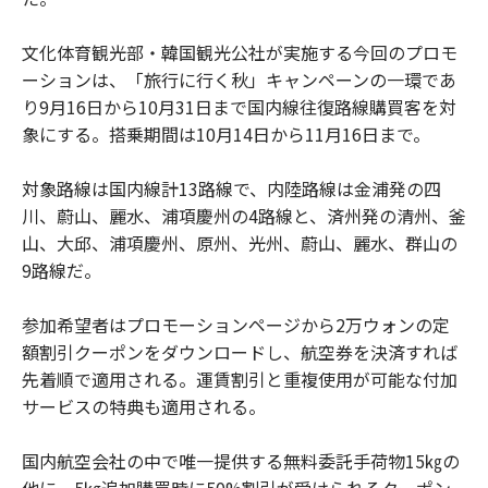
文化体育観光部・韓国観光公社が実施する今回のプロモ
ーションは、「旅行に行く秋」キャンペーンの一環であ
り9月16日から10月31日まで国内線往復路線購買客を対
象にする。搭乗期間は10月14日から11月16日まで。
対象路線は国内線計13路線で、内陸路線は金浦発の四
川、蔚山、麗水、浦項慶州の4路線と、済州発の清州、釜
山、大邱、浦項慶州、原州、光州、蔚山、麗水、群山の
9路線だ。
参加希望者はプロモーションページから2万ウォンの定
額割引クーポンをダウンロードし、航空券を決済すれば
先着順で適用される。運賃割引と重複使用が可能な付加
サービスの特典も適用される。
国内航空会社の中で唯一提供する無料委託手荷物15㎏の