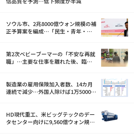
信品質を予測…低下頻度が半減
ソウル市、2兆8000億ウォン規模の補
正予算案を編成…「民生・青年・安
全」に8100億ウォンを集中投資
第2次ベビーブーマーの「不安な再就
職」…主要な仕事を離れた後、臨時
職が2倍近くに急増
製造業の雇用保険加入者数、14カ月
連続で減少…外国人除けば1万5000人
減
HD現代重工、米ビッグテックのデー
タセンター向けに9,560億ウォン規模
の発電設備を受注…「過去最大」