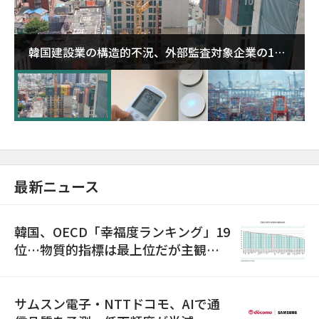
韓国建設業の構造的不況、外部監査対象企業の1割
超が「ゾンビ企業」に…5年で2.8倍増
最新ニュース
韓国、OECD「幸福度ランキング」19
位…物質的指標は最上位だが主観的
満足度は最下位
サムスン電子・NTTドコモ、AIで通