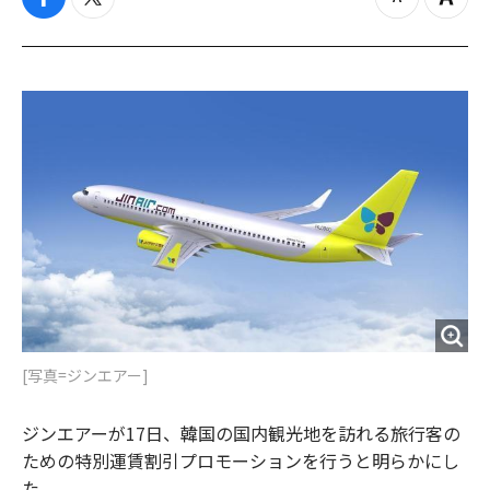
f
t
z
Z
a
w
o
o
c
i
o
o
e
t
m
m
b
t
o
i
o
e
u
n
o
r
t
k
[写真=ジンエアー]
ジンエアーが17日、韓国の国内観光地を訪れる旅行客の
ための特別運賃割引プロモーションを行うと明らかにし
た。