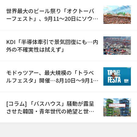
世界最大のビール祭り「オクトーバ
ーフェスト」、9月11〜20日にソウル
で開催
KDI「半導体牽引で景気回復にも…内
外の不確実性は拭えず」
モドゥツアー、最大規模の「トラベ
ルフェスタ」開催…8月10日～9月11
日
[コラム] 「バスハウス」騒動が露呈
させた韓国・青年世代の絶望と世代
間格差