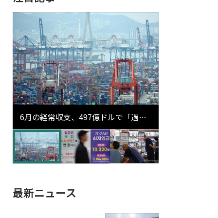
6月の経常収支、497億ドルで「過去
最大」…輸出が初の1000億ドル突破
最新ニュース