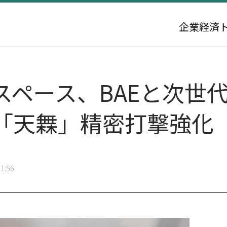
企業
経済
ペース、BAEと次世代
「天橆」精密打撃強化
1:56