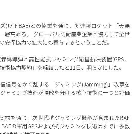
ズ(以下BAE)との協業を通じ、多連装ロケット「天橆
一層高める。 グローバル防衛産業企業と協力して全世
の安保協力の拡大にも寄与するということだ。
天橆誘導弾と高性能抗ジャミング衛星航法装置(GPS、
m)連動のための技術協力契約」を締結したと11日、明らかにした。
信号をかく乱する「ジャミング(Jamming)」攻撃を
抗ジャミング技術が勝敗を分ける核心技術の一つと評価
の契約を通じ、次世代抗ジャミング機能が含まれたBAE
 BAEの軍用GPSおよび抗ジャミング技術はすでに多数