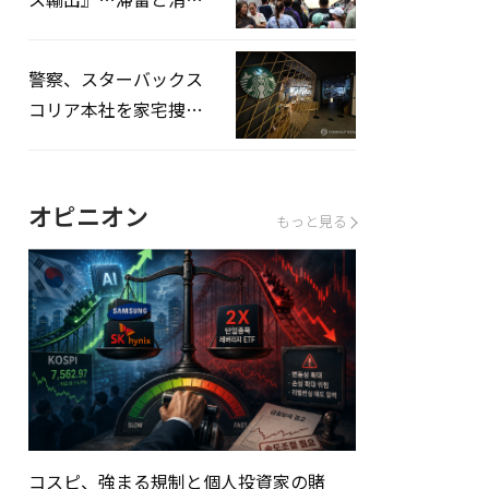
を増やしてこそ成長効
果」
警察、スターバックス
コリア本社を家宅捜
査…「タンクデー」イ
ベント巡り侮辱容疑
オピニオン
もっと見る
コスピ、強まる規制と個人投資家の賭