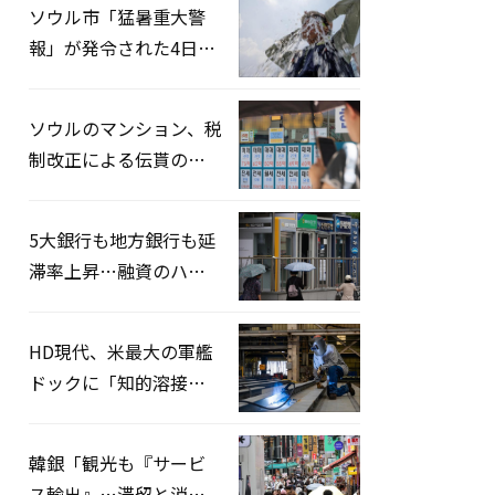
ソウル市「猛暑重大警
報」が発令された4日、
熱中症患者39人追加発
生
ソウルのマンション、税
制改正による伝貰の月
貰化加速を憂慮
5大銀行も地方銀行も延
滞率上昇…融資のハー
ドルはさらに高く
HD現代、米最大の軍艦
ドックに「知的溶接」
システムを導入へ
韓銀「観光も『サービ
ス輸出』…滞留と消費