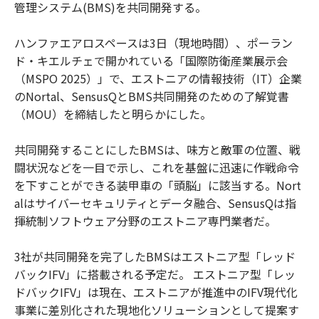
管理システム(BMS)を共同開発する。
ハンファエアロスペースは3日（現地時間）、ポーラン
ド・キエルチェで開かれている「国際防衛産業展示会
（MSPO 2025）」で、エストニアの情報技術（IT）企業
のNortal、SensusQとBMS共同開発のための了解覚書
（MOU）を締結したと明らかにした。
共同開発することにしたBMSは、味方と敵軍の位置、戦
闘状況などを一目で示し、これを基盤に迅速に作戦命令
を下すことができる装甲車の「頭脳」に該当する。Nort
alはサイバーセキュリティとデータ融合、SensusQは指
揮統制ソフトウェア分野のエストニア専門業者だ。
3社が共同開発を完了したBMSはエストニア型「レッド
バックIFV」に搭載される予定だ。 エストニア型「レッ
ドバックIFV」は現在、エストニアが推進中のIFV現代化
事業に差別化された現地化ソリューションとして提案す