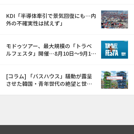
で開催
KDI「半導体牽引で景気回復にも…内
外の不確実性は拭えず」
モドゥツアー、最大規模の「トラベ
ルフェスタ」開催…8月10日～9月11
日
[コラム] 「バスハウス」騒動が露呈
させた韓国・青年世代の絶望と世代
間格差