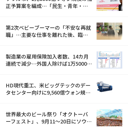
正予算案を編成…「民生・青年・安
全」に8100億ウォンを集中投資
第2次ベビーブーマーの「不安な再就
職」…主要な仕事を離れた後、臨時
職が2倍近くに急増
製造業の雇用保険加入者数、14カ月
連続で減少…外国人除けば1万5000人
減
HD現代重工、米ビッグテックのデー
タセンター向けに9,560億ウォン規模
の発電設備を受注…「過去最大」
世界最大のビール祭り「オクトーバ
ーフェスト」、9月11〜20日にソウル