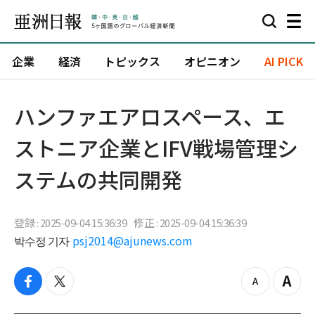
企業
経済
トピックス
オピニオン
AI PICK
ハンファエアロスペース、エ
ストニア企業とIFV戦場管理シ
ステムの共同開発
登録 : 2025-09-04 15:36:39
修正 : 2025-09-04 15:36:39
박수정 기자
psj2014@ajunews.com
f
t
z
Z
a
w
o
o
c
i
o
o