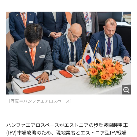
e
t
m
m
b
t
o
i
o
e
u
n
o
r
t
k
［写真＝ハンファエアロスペース］
ハンファエアロスペースがエストニアの歩兵戦闘装甲車
(IFV)市場攻略のため、現地業者とエストニア型IFV戦場