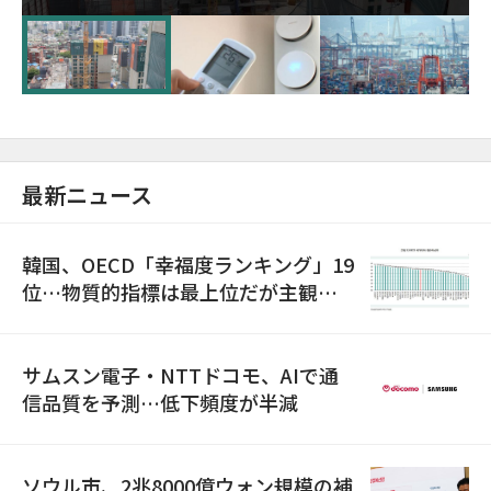
超が「ゾンビ企業」に…5年で2.8倍増
最新ニュース
韓国、OECD「幸福度ランキング」19
位…物質的指標は最上位だが主観的
満足度は最下位
サムスン電子・NTTドコモ、AIで通
信品質を予測…低下頻度が半減
ソウル市、2兆8000億ウォン規模の補