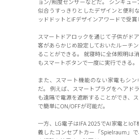
ョン/照度センサーなどだ。 シンキュ
似合うすっきりとしたデザインと便利な
ッドドットとiFデザインアワードで受賞
スマートドアロックを通じて子供がドア
客があらかじめ設定しておいたルーチン
ることができる。 就寝時に全体照明は
もスマートボタンで一度に実行できる。
また、スマート機能のない家電もシンキ
だ。 例えば、スマートプラグをヘアド
も遠隔で電源を遮断することができ、ス
で簡単にON/OFFが可能だ。
一方、LG電子はIFA 2025でAI家電
義したコンセプトカー「Spielraum