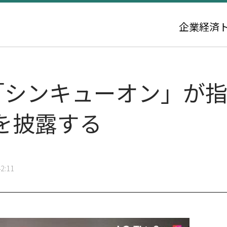
企業
経済
で「シンキューオン」が指
を披露する
2:11