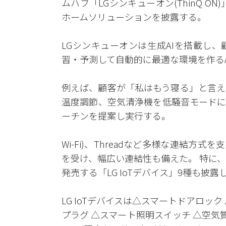
ムハブ「LGシンキューオン(ThinQ O
ホームソリューションを披露する。
LGシンキューオンは生成AIを搭載し
習・予測して自動的に最適な環境を作るA
例えば、顧客が「私はもう寝る」と言え
温度調節、空気清浄機を低騒音モードに
ーチンを提案し実行する。
Wi-Fi)、Threadなど多様な連結方
を受け、幅広い連結性も備えた。 特に
発売する「LG IoTデバイス」9種も披
LG IoTデバイスは△スマートドアロッ
プラグ △スマート照明スイッチ △空気