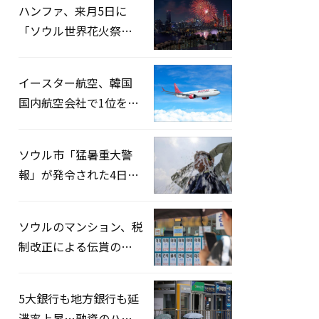
ハンファ、来月5日に
「ソウル世界花火祭り
2026」開催…韓・米・
英の3カ国が参加
イースター航空、韓国
国内航空会社で1位を記
録…「上半期搭乗率
93%」
ソウル市「猛暑重大警
報」が発令された4日、
熱中症患者39人追加発
生
ソウルのマンション、税
制改正による伝貰の月
貰化加速を憂慮
5大銀行も地方銀行も延
滞率上昇…融資のハー