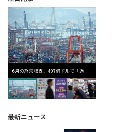
6月の経常収支、497億ドルで「過去
最大」…輸出が初の1000億ドル突破
最新ニュース