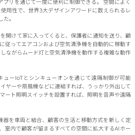
ーアプリを通じて一度に便利に制御できる。 空間によく
使用性で、世界3大デザインアワードに数えられるレ
した。
を開けて家に入ってくると、保護者に通知を送り、顧
に従ってエアコンおよび空気清浄機を自動的に稼動す
消しながらムード灯と空気清浄機を動作する複雑な動作
ューIoTとシンキューオンを通じて遠隔制御が可能
ライヤーや扇風機などに連結すれば、うっかり外出して
マート照明スイッチを設置すれば、照明を音声や遠隔
とIoT機器を車両と結合、顧客の生活と移動方式を新しく定
」で、室内で顧客が留まるすべての空間に拡大するAIホー