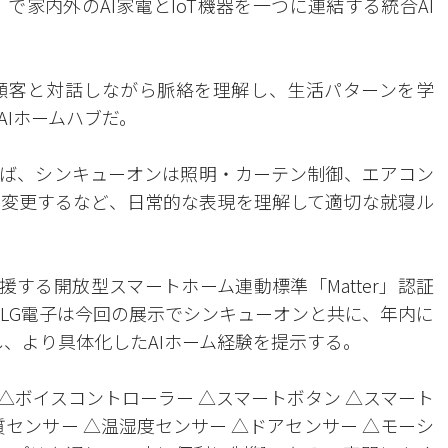
N)」で家内外のAI家電とIoT機器を一つに連結する統合AI
、顧客と対話しながら脈絡を理解し、生活パターンを学
Iホームハブだ。
ば、シンキューオンは照明・カーテン制御、エアコン
変更するなど、日常的な表現を理解して適切な就寝ル
式を支援する開放型スマートホーム連動標準「Matter」認証
、LG電子は今回の展示でシンキューオンと共に、年内に
露し、より具体化したAIホーム経験を提示する。
ク △ボイスコントローラー △スマートボタン △スマート
質センサー △温湿度センサー △ドアセンサー △モーシ