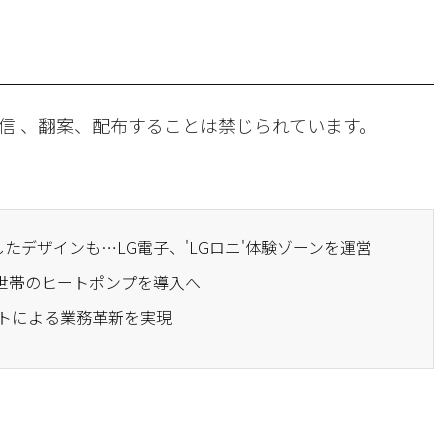
信 、翻案、配布することは禁じられています。
用したデザインも…LG電子、'LGロニ'体験ゾーンを運営
50世帯のヒートポンプを導入へ
ェントによる業務革新を実現