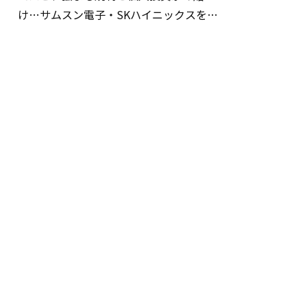
け…サムスン電子・SKハイニックスを巡
る明暗