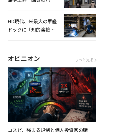
ドルはさらに高く
HD現代、米最大の軍艦
ドックに「知的溶接」
システムを導入へ
オピニオン
もっと見る
コスピ、強まる規制と個人投資家の賭