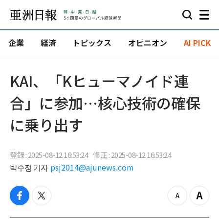
企業
経済
トピックス
オピニオン
AI PICK
KAI、「Kヒューマノイド連
合」に参加…核心技術の確保
に乗り出す
登録 : 2025-08-12 16:53:24
修正 : 2025-08-12 16:53:24
박수정 기자
psj2014@ajunews.com
f
t
z
Z
a
w
o
o
c
i
o
o