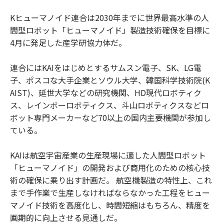
Kヒューマノイド連合は2030年までに世界最高水準の人
間型ロボット「ヒューマノイド」製造技術確保を目標に
4月に発足した産学研協力体だ。
連合にはKAIをはじめとするサムスン電子、SK、LG電
子、ポスコな大手企業とソウル大学、韓国科学技術院(K
AIST)、延世大学などの研究機関、HD現代ロボティク
ス、レインボーロボティクス、斗山ロボティクスなどロ
ボット専門メーカーなど70以上の国内主要機関が参加し
ている。
KAIは航空宇宙産業の生産現場に適した人間型ロボット
「ヒューマノイド」の開発および商用化のための核心技
術の確保に乗り出す計画だ。 航空機製造の特性上、これ
まで手作業で生産しなければならなかった工程をヒュー
マノイド技術を高度化し、時間短縮はもちろん、精度を
画期的に向上させる見通しだ。