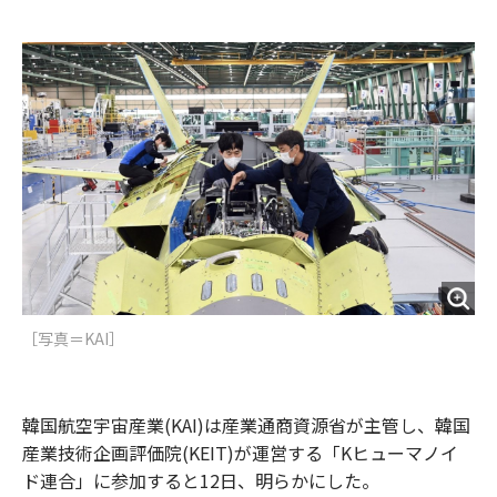
e
t
m
m
b
t
o
i
o
e
u
n
o
r
t
k
［写真＝KAI］
韓国航空宇宙産業(KAI)は産業通商資源省が主管し、韓国
産業技術企画評価院(KEIT)が運営する「Kヒューマノイ
ド連合」に参加すると12日、明らかにした。