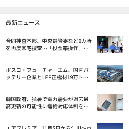
最新ニュース
合同捜査本部、中央選管委など9カ所
を再度家宅捜索…「投票率操作」の
資料を確保
ポスコ・フューチャーエム、国内バ
ッテリー企業とLFP正極材19万トン
の供給契約を締結
韓国政府、猛暑で電力需要が過去最
高更新の可能性に需給対応体制を点
検
エアプレミア、11月5日から仁川〜ホ