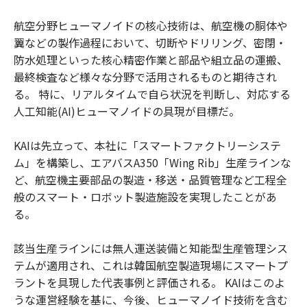
航空分野ヒューマノイドの核心技術は、航空機の胴体や
翼などの製作過程において、切断やドリリング、密閉・
防水処理といった核心精密作業と部品や組立品の運搬、
最終検査など様々な分野で活用されるものと期待され
る。 特に、リアルタイムで自ら状況を判断し、対応する
人工知能(AI)ヒューマノイドの具現が目標だ。
KAIは先立って、本社に「スマートファクトリーシステ
ム」を構築し、エアバスA350「Wing Rib」生産ラインな
ど、航空機主要部品の製造・移送・品質管理など工程全
般のスマート・ロボット製造施設を実現したことがあ
る。
該当生産ラインには無人運送装備と知能型生産管理シス
テムが適用され、これは韓国航空製造現場にスマートプ
ラントを具現した代表事例と評価される。 KAIはこのよ
うな運営経験を基に、今後、ヒューマノイド技術を含む