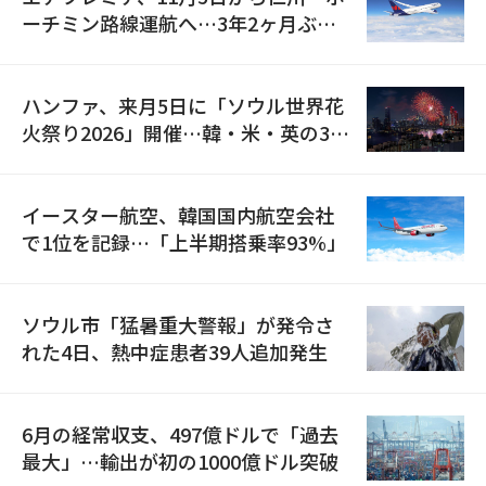
ーチミン路線運航へ…3年2ヶ月ぶり
の再開
ハンファ、来月5日に「ソウル世界花
火祭り2026」開催…韓・米・英の3カ
国が参加
イースター航空、韓国国内航空会社
で1位を記録…「上半期搭乗率93%」
ソウル市「猛暑重大警報」が発令さ
れた4日、熱中症患者39人追加発生
6月の経常収支、497億ドルで「過去
最大」…輸出が初の1000億ドル突破