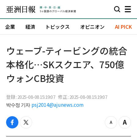
企業
経済
トピックス
オピニオン
AI PICK
ウェーブ-ティービングの統合
本格化…SKスクエア、750億
ウォンCB投資
登録 : 2025-08-08 15:19:07
修正 : 2025-08-08 15:19:07
박수정 기자
psj2014@ajunews.com
f
t
z
Z
a
w
o
o
c
i
o
o