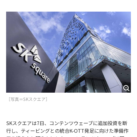
e
t
m
m
b
t
o
i
o
e
u
n
o
r
t
k
［写真＝SKスクエア］
SKスクエアは7日、コンテンツウェーブに追加投資を断
行し、ティービングとの統合K-OTT発足に向けた準備作