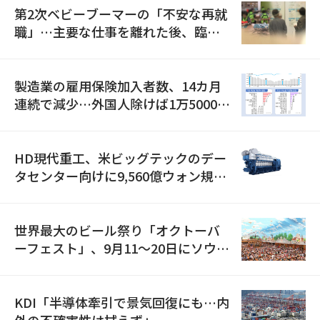
第2次ベビーブーマーの「不安な再就
職」…主要な仕事を離れた後、臨時
職が2倍近くに急増
製造業の雇用保険加入者数、14カ月
連続で減少…外国人除けば1万5000人
減
HD現代重工、米ビッグテックのデー
タセンター向けに9,560億ウォン規模
の発電設備を受注…「過去最大」
世界最大のビール祭り「オクトーバ
ーフェスト」、9月11〜20日にソウル
で開催
KDI「半導体牽引で景気回復にも…内