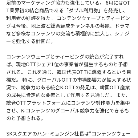
足前のマーケティング協力も強化している。 6月にはOT
T業界初の結合商品である「ダブル利用券」を発売し、
利用者の好評を得た。 コンテンツウェーブとティービン
グは今後、地上波と総合編成チャンネルの芸能、ドラマ
など多様なコンテンツの交流も積極的に拡大し、シナジ
ーを強化する計画だ。
コンテンツウェーブとティービングの統合が完了すれ
ば、現地OTTシェア1位の事業者が誕生するものと予想
される。 これを通じ、韓国代表OTTに跳躍するという目
標だ。 特に、グローバルOTTの市場影響力が拡大する状
況で、競争力のある統合K-OTTの発足は、韓国OTT産業
の成長に肯定的な要素として作用する見通しだ。 また、
統合OTTプラットフォームにコンテンツ制作能力を集中
させ、K-コンテンツのグローバル競争力を強化できるも
のと予想される。
SKスクエアのハン·ミョンジン社長は“コンテンツウェー