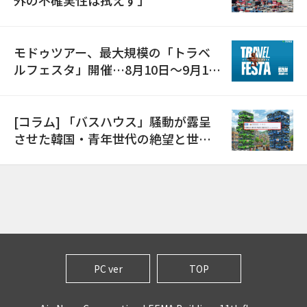
外の不確実性は拭えず」
モドゥツアー、最大規模の「トラベ
ルフェスタ」開催…8月10日～9月11
日
[コラム] 「バスハウス」騒動が露呈
させた韓国・青年世代の絶望と世代
間格差
PC ver
TOP