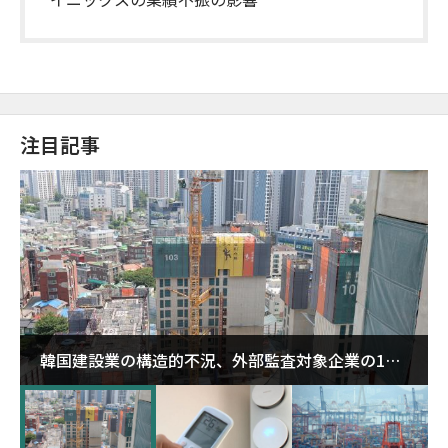
注目記事
韓国建設業の構造的不況、外部監査対象企業の1割
超が「ゾンビ企業」に…5年で2.8倍増