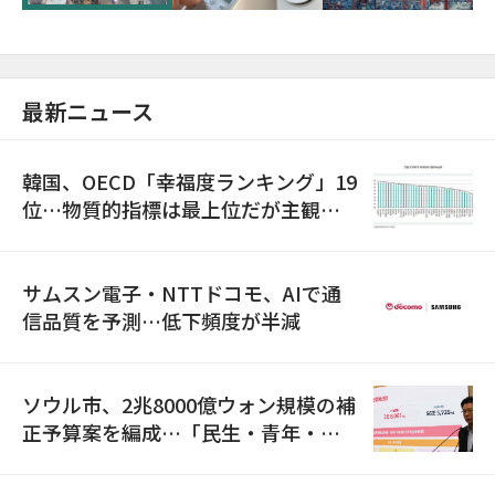
最新ニュース
韓国、OECD「幸福度ランキング」19
位…物質的指標は最上位だが主観的
満足度は最下位
サムスン電子・NTTドコモ、AIで通
信品質を予測…低下頻度が半減
ソウル市、2兆8000億ウォン規模の補
正予算案を編成…「民生・青年・安
全」に8100億ウォンを集中投資