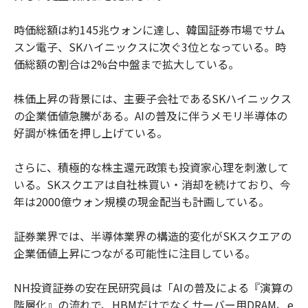
時価総額は約145兆ウォンに達し、韓国証券市場でサム
スン電子、SKハイニックスに次ぐ3位となっている。時
価総額の割合は2%台中盤まで拡大している。
株価上昇の背景には、主要子会社であるSKハイニックス
の企業価値急騰がある。AIの普及に伴うメモリ半導体の
好調が株価を押し上げている。
さらに、積極的な株主還元政策も投資家心理を刺激して
いる。SKスクエアは自社株買い・消却を続けており、今
年は2000億ウォン規模の現金配当も計画している。
証券業界では、半導体業界の構造的変化がSKスクエアの
企業価値上昇につながる可能性に注目している。
NH投資証券の安在民研究員は「AIの普及による『演算の
階層化』の流れで、HBMだけでなくサーバー用DRAM、e