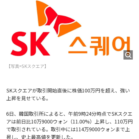
o
e
u
n
o
r
t
k
【写真=SKスクエア】
SKスクエアが取引開始直後に株価100万円を超え、強い
上昇を見せている。
6日、韓国取引所によると、午前9時24分時点でSKスクエ
アは前日比10万9000ウォン（11.00%）上昇し、110万円
で取引されている。取引中には114万9000ウォンまで上
昇し、史上最高値を更新した。