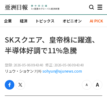
企業
経済
トピックス
オピニオン
AI PICK
SKスクエア、皇帝株に躍進、
半導体好調で11%急騰
登録 : 2026-05-06 09:43:40
修正 : 2026-05-06 09:43:40
リュウ・ショケン 기자
sohyun@ajunews.com
f
t
z
Z
a
w
o
o
c
i
o
o
e
t
m
m
b
t
o
i