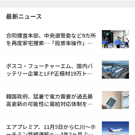
最新ニュース
合同捜査本部、中央選管委など9カ所
を再度家宅捜索…「投票率操作」の
資料を確保
ポスコ・フューチャーエム、国内バ
ッテリー企業とLFP正極材19万トン
の供給契約を締結
韓国政府、猛暑で電力需要が過去最
高更新の可能性に需給対応体制を点
検
エアプレミア、11月5日から仁川〜ホ
ーチミン路線運航へ…3年2ヶ月ぶり