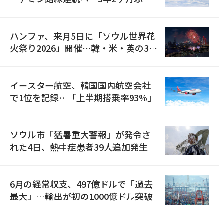
の再開
ハンファ、来月5日に「ソウル世界花
火祭り2026」開催…韓・米・英の3カ
国が参加
イースター航空、韓国国内航空会社
で1位を記録…「上半期搭乗率93%」
ソウル市「猛暑重大警報」が発令さ
れた4日、熱中症患者39人追加発生
6月の経常収支、497億ドルで「過去
最大」…輸出が初の1000億ドル突破