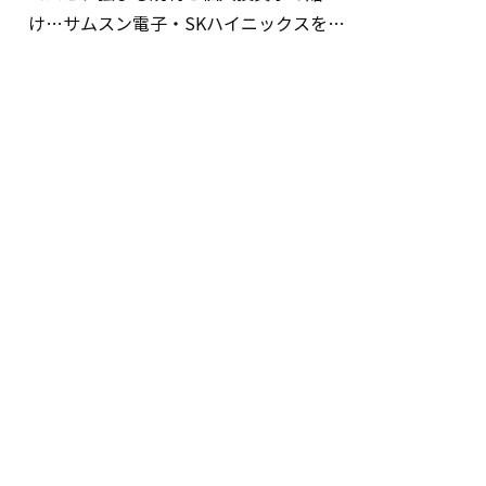
け…サムスン電子・SKハイニックスを巡
る明暗