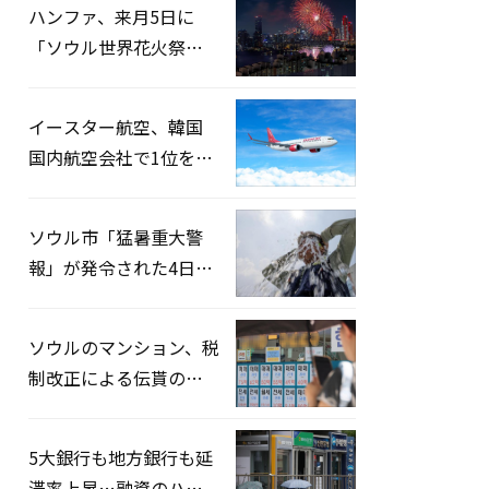
ハンファ、来月5日に
「ソウル世界花火祭り
2026」開催…韓・米・
英の3カ国が参加
イースター航空、韓国
国内航空会社で1位を記
録…「上半期搭乗率
93%」
ソウル市「猛暑重大警
報」が発令された4日、
熱中症患者39人追加発
生
ソウルのマンション、税
制改正による伝貰の月
貰化加速を憂慮
5大銀行も地方銀行も延
滞率上昇…融資のハー