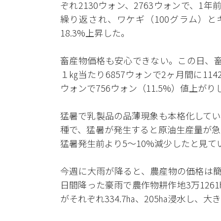
ぞれ2130ウォン、2763ウォンで、1年
繰り返され、ワケギ（100グラム）と
18.3%上昇した。
畜産物価格も安心できない。この日、畜
１㎏当たり6857ウォンで2ヶ月間に114
ウォンで756ウォン（11.5%）値上がり
猛暑で乳製品の品薄現象も本格化してい
種で、猛暑が発生すると原油生産量が急
猛暑発生前より5～10%減少したと見て
今週に大雨が降ると、農産物の価格は簡
日間降った豪雨で農作物耕作地3万12
がそれぞれ334.7㏊、205㏊浸水し、