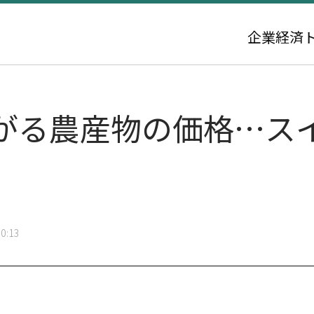
企業
経済
る農産物の価格…スイカ
0:13