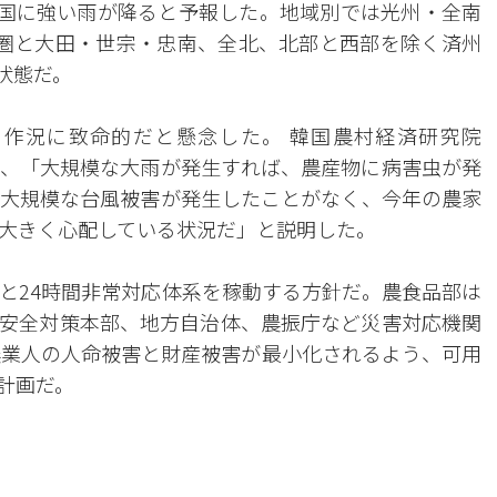
全国に強い雨が降ると予報した。地域別では光州・全南
首都圏と大田・世宗・忠南、全北、北部と西部を除く済州
状態だ。
作況に致命的だと懸念した。 韓国農村経済研究院
長は、「大規模な大雨が発生すれば、農産物に病害虫が発
大規模な台風被害が発生したことがなく、今年の農家
大きく心配している状況だ」と説明した。
と24時間非常対応体系を稼動する方針だ。農食品部は
安全対策本部、地方自治体、農振庁など災害対応機関
農業人の人命被害と財産被害が最小化されるよう、可用
計画だ。