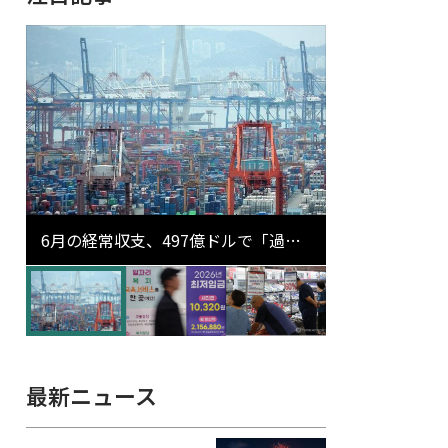
6月の経常収支、497億ドルで「過去
最大」…輸出が初の1000億ドル突破
最新ニュース