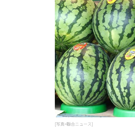
[写真=聯合ニュース]