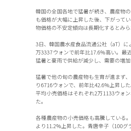
韓国の全国各地で猛暑が続き、農産物の
も価格が大幅に上昇した後、下がってい
物価格の不安定傾向は長期化するとみら
3日、韓国農水産食品流通公社（aT）に
万3337ウォンで前年比17.6%高い。
猛暑と豪雨で供給が減少し、需要の増加
猛暑で他の旬の農産物も生育が進まず、
り6716ウォンで、前年比42.6%上昇
平均小売価格はそれぞれ2万1133ウォン、
た。
各種農産物の小売価格も高騰している。
より11.2%上昇した。青唐辛子（100