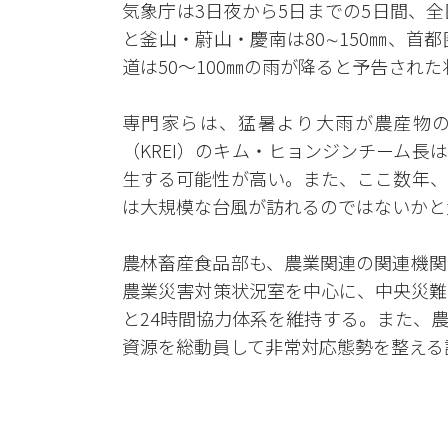
気象庁は3日夜から5日までの5日間、
と釜山・蔚山・慶南は80∼150㎜、
道は50～100㎜の雨が降ると予告された
専門家らは、猛暑より大雨が農産物の
（KREI）のキム・ヒョンジンチーム
生する可能性が高い。また、ここ数年、
は大規模な台風が訪れるのではないかと
農林畜産食品部も、農業関連の関連機関
農業災害対策状況室を中心に、中央災難
と24時間協力体系を維持する。また、
資源を総動員して非常対応態勢を整える