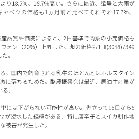
前より18.5%、18.7%高い。さらに最近、猛暑と大雨が
キャベツの価格も1ヵ月前と比べてそれぞれ17.7%、
産品質評価院によると、2日基準で肉系の小売価格も
2ウォン（20%）上昇した。卵の価格も1皿(30個)7349
した。
る。国内で飼育される乳牛のほとんどはホルスタイン
激に落ちるためだ。酪農振興会は最近、原油生産量が
いる。
単には下がらない可能性が高い。先立って16日から5
61㏊が浸水した経緯がある。特に唐辛子とスイカ耕作地
大きな被害が発生した。