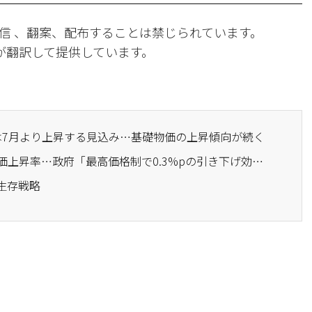
信 、翻案、配布することは禁じられています。
Iが翻訳して提供しています。
価は7月より上昇する見込み…基礎物価の上昇傾向が続く
· 3ヶ月ぶりに2%台の物価上昇率…政府「最高価格制で0.3%pの引き下げ効果」
生存戦略