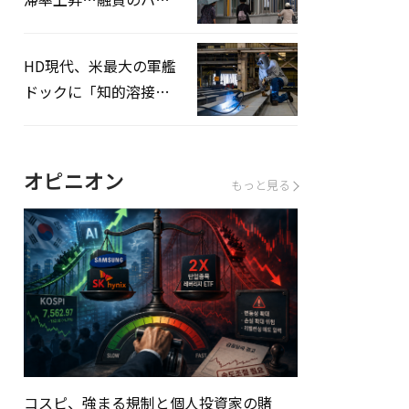
ドルはさらに高く
HD現代、米最大の軍艦
ドックに「知的溶接」
システムを導入へ
オピニオン
もっと見る
コスピ、強まる規制と個人投資家の賭