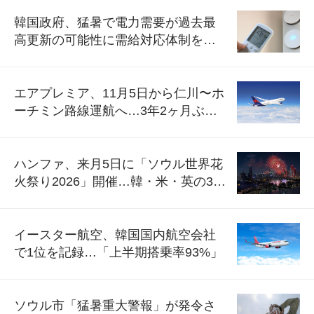
韓国政府、猛暑で電力需要が過去最
高更新の可能性に需給対応体制を点
検
エアプレミア、11月5日から仁川〜ホ
ーチミン路線運航へ…3年2ヶ月ぶり
の再開
ハンファ、来月5日に「ソウル世界花
火祭り2026」開催…韓・米・英の3カ
国が参加
イースター航空、韓国国内航空会社
で1位を記録…「上半期搭乗率93%」
ソウル市「猛暑重大警報」が発令さ