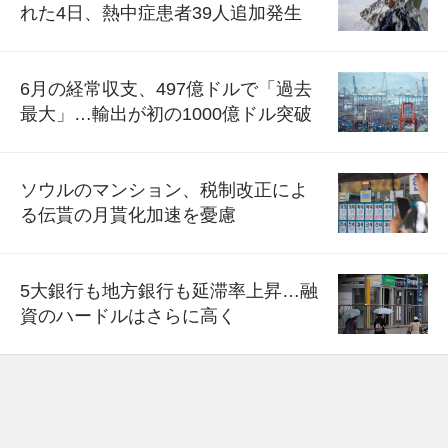
れた4日、熱中症患者39人追加発生
6月の経常収支、497億ドルで「過去
最大」…輸出が初の1000億ドル突破
ソウルのマンション、税制改正によ
る伝貰の月貰化加速を憂慮
5大銀行も地方銀行も延滞率上昇…融
資のハードルはさらに高く