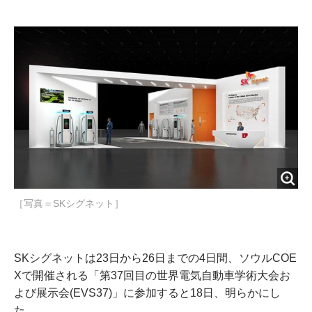
e
t
m
m
b
t
o
i
o
e
u
n
o
r
t
k
［写真＝SKシグネット］
SKシグネットは23日から26日までの4日間、ソウルCOE
Xで開催される「第37回目の世界電気自動車学術大会お
よび展示会(EVS37)」に参加すると18日、明らかにし
た。