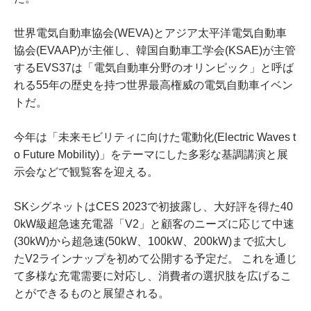
世界電気自動車協会(WEVA)とアジア太平洋電気自動車
協会(EVAAP)が主催し、韓国自動車工学会(KSAE)が主管
するEVS37は「電気自動車分野のオリンピック」と呼ば
れる55年の歴史を持つ世界最高権威の電気自動車イベン
トだ。
今年は「未来モビリティに向けた電動化(Electric Waves t
o Future Mobility)」をテーマにした多彩な基調講演と展
示会などで観覧客を迎える。
SKシグネットはCES 2023で初披露し、大好評を得た40
0kW級超急速充電器「V2」と顧客のニーズに応じて中速
(30kW)から超急速(50kW、100kW、200kW)まで拡大し
たV2ラインナップを初めて公開する予定だ。 これを通じ
て多様な充電需要に対応し、消費者の選択肢を広げるこ
とができるものと展望される。