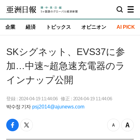
企業
経済
トピックス
オピニオン
AI PICK
SKシグネット、EVS37に参
加…中速~超急速充電器のラ
インナップ公開
登録 : 2024-04-19 11:44:06
修正 : 2024-04-19 11:44:06
박수정 기자
psj2014@ajunews.com
f
t
z
Z
a
w
o
o
c
i
o
o