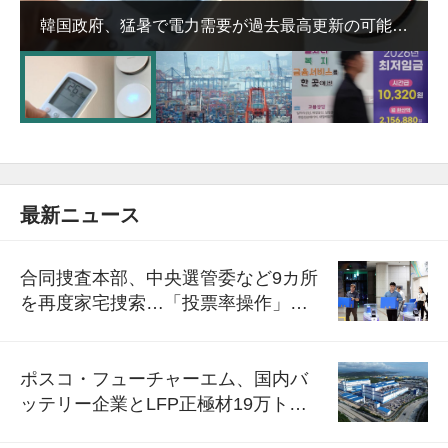
韓国政府、猛暑で電力需要が過去最高更新の可能性
に需給対応体制を点検
最新ニュース
合同捜査本部、中央選管委など9カ所
を再度家宅捜索…「投票率操作」の
資料を確保
ポスコ・フューチャーエム、国内バ
ッテリー企業とLFP正極材19万トン
の供給契約を締結