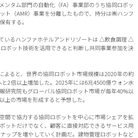
メンタム部門の自動化（FA）事業部のうち協同ロボッ
ボット（AMR）事業を分離したもので、持分は㈱ハンフ
%保有する。
ているハンファホテルアンドリゾートは △飲食調理 △
でロボット技術を活用できると判断し共同事業参加を決
によると、世界の協同ロボット市場規模は2020年の約
と2倍以上増加した。2025年には6兆4500億ウォン水
報研究院もグローバル協同ロボット市場が毎年40%以
ォン以上の市場を形成すると予想した。
空間で協力する協同ロボットを中心に市場シェアを拡
ボットだけでなく、顧客に直接対応できるサービス用
ナップを増やしていく計画だ。建物管理ロボットなど