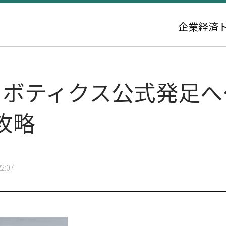
企業
経済
ロボティクス公式発足へ
攻略
2:07