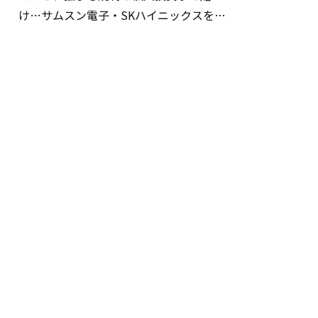
け…サムスン電子・SKハイニックスを巡
る明暗