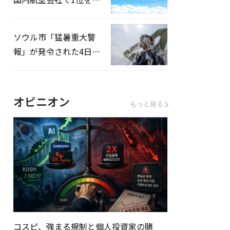
録…「上半期搭乗率
93%」
ソウル市「猛暑重大警
報」が発令された4日、
熱中症患者39人追加発
生
オピニオン
もっと見る
コスピ、強まる規制と個人投資家の賭