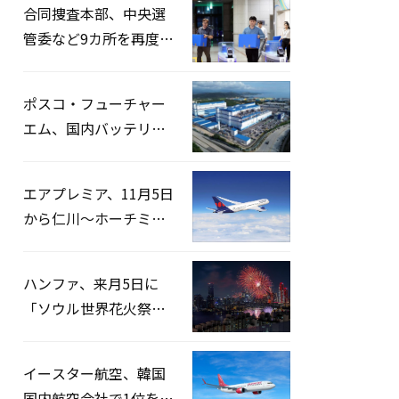
合同捜査本部、中央選
管委など9カ所を再度家
宅捜索…「投票率操
作」の資料を確保
ポスコ・フューチャー
エム、国内バッテリー
企業とLFP正極材19万ト
ンの供給契約を締結
エアプレミア、11月5日
から仁川〜ホーチミン
路線運航へ…3年2ヶ月
ぶりの再開
ハンファ、来月5日に
「ソウル世界花火祭り
2026」開催…韓・米・
英の3カ国が参加
イースター航空、韓国
国内航空会社で1位を記