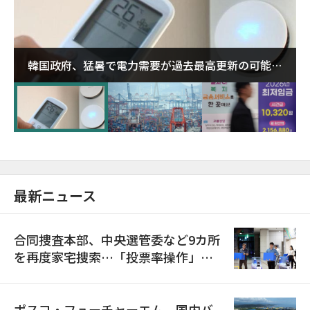
韓国政府、猛暑で電力需要が過去最高更新の可能性
に需給対応体制を点検
最新ニュース
合同捜査本部、中央選管委など9カ所
を再度家宅捜索…「投票率操作」の
資料を確保
ポスコ・フューチャーエム、国内バ