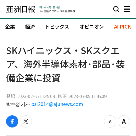
企業
経済
トピックス
オピニオン
AI PICK
​SKハイニックス・SKスクエ
ア、海外半導体素材·部品·装
備企業に投資
登録 : 2023-07-05 11:45:09
修正 : 2023-07-05 11:45:09
박수정 기자
psj2014@ajunews.com
f
t
z
Z
a
w
o
o
c
i
o
o