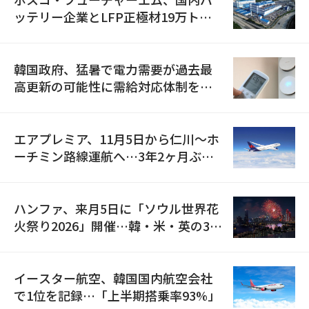
ッテリー企業とLFP正極材19万トン
の供給契約を締結
韓国政府、猛暑で電力需要が過去最
高更新の可能性に需給対応体制を点
検
エアプレミア、11月5日から仁川〜ホ
ーチミン路線運航へ…3年2ヶ月ぶり
の再開
ハンファ、来月5日に「ソウル世界花
火祭り2026」開催…韓・米・英の3カ
国が参加
イースター航空、韓国国内航空会社
で1位を記録…「上半期搭乗率93%」