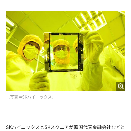
e
t
m
m
b
t
o
i
o
e
u
n
o
r
t
k
［写真＝​SKハイニックス］
SKハイニックスとSKスクエアが韓国代表金融会社などと