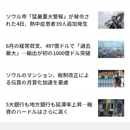
ソウル市「猛暑重大警報」が発令さ
れた4日、熱中症患者39人追加発生
6月の経常収支、497億ドルで「過去
最大」…輸出が初の1000億ドル突破
ソウルのマンション、税制改正によ
る伝貰の月貰化加速を憂慮
5大銀行も地方銀行も延滞率上昇…融
資のハードルはさらに高く