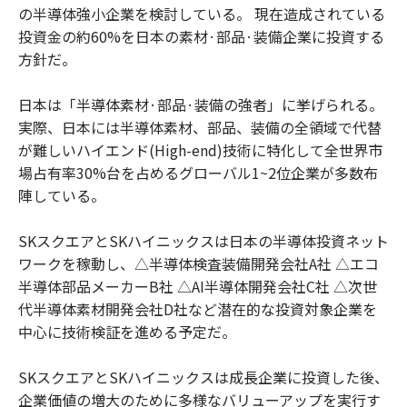
の半導体強小企業を検討している。 現在造成されている
投資金の約60%を日本の素材·部品·装備企業に投資する
方針だ。
日本は「半導体素材·部品·装備の強者」に挙げられる。
実際、日本には半導体素材、部品、装備の全領域で代替
が難しいハイエンド(High-end)技術に特化して全世界市
場占有率30%台を占めるグローバル1~2位企業が多数布
陣している。
SKスクエアとSKハイニックスは日本の半導体投資ネット
ワークを稼動し、△半導体検査装備開発会社A社 △エコ
半導体部品メーカーB社 △AI半導体開発会社C社 △次世
代半導体素材開発会社D社など潜在的な投資対象企業を
中心に技術検証を進める予定だ。
SKスクエアとSKハイニックスは成長企業に投資した後、
企業価値の増大のために多様なバリューアップを実行す