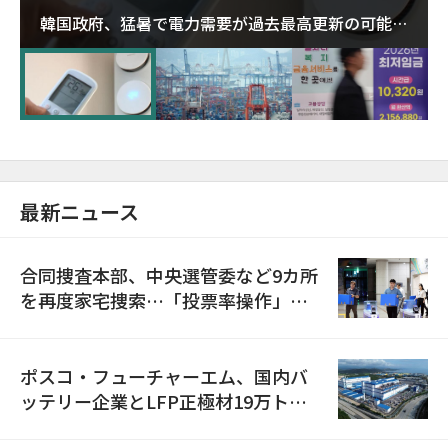
韓国政府、猛暑で電力需要が過去最高更新の可能性
に需給対応体制を点検
最新ニュース
合同捜査本部、中央選管委など9カ所
を再度家宅捜索…「投票率操作」の
資料を確保
ポスコ・フューチャーエム、国内バ
ッテリー企業とLFP正極材19万トン
の供給契約を締結