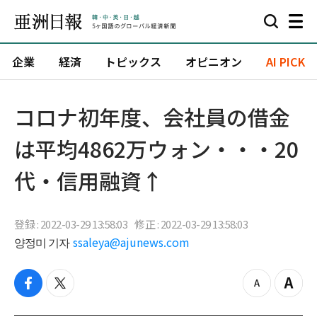
企業
経済
トピックス
オピニオン
AI PICK
コロナ初年度、会社員の借金
は平均4862万ウォン・・・20
代・信用融資↑
登録 : 2022-03-29 13:58:03
修正 : 2022-03-29 13:58:03
양정미 기자
ssaleya@ajunews.com
f
t
z
Z
a
w
o
o
c
i
o
o