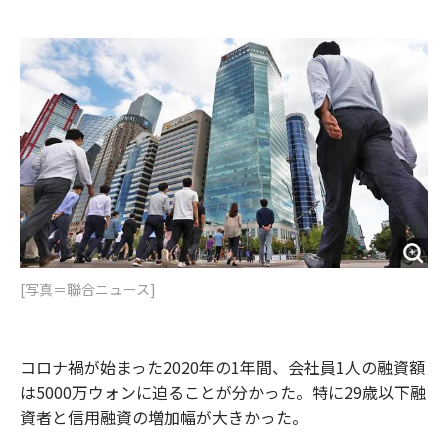
e
t
m
m
b
t
o
i
o
e
u
n
o
r
t
k
[写真＝聯合ニュース]
コロナ禍が始まった2020年の1年間、会社員1人の融資額
は5000万ウォンに迫ることが分かった。特に29歳以下融
資者と信用融資の増加幅が大きかった。