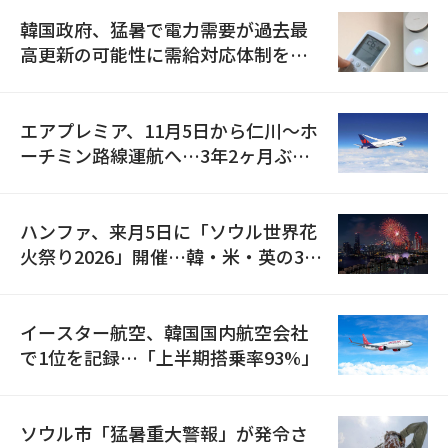
韓国政府、猛暑で電力需要が過去最
高更新の可能性に需給対応体制を点
検
エアプレミア、11月5日から仁川〜ホ
ーチミン路線運航へ…3年2ヶ月ぶり
の再開
ハンファ、来月5日に「ソウル世界花
火祭り2026」開催…韓・米・英の3カ
国が参加
イースター航空、韓国国内航空会社
で1位を記録…「上半期搭乗率93%」
ソウル市「猛暑重大警報」が発令さ