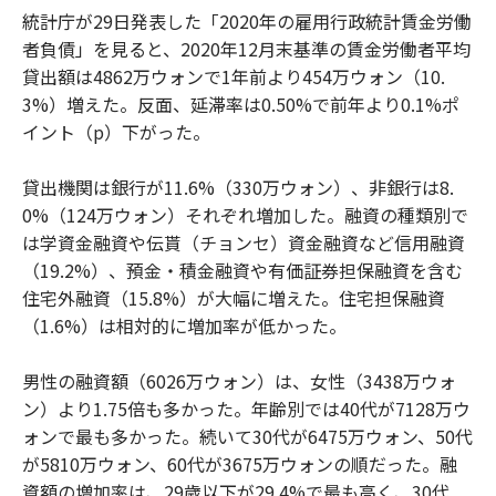
統計庁が29日発表した「2020年の雇用行政統計賃金労働
者負債」を見ると、2020年12月末基準の賃金労働者平均
貸出額は4862万ウォンで1年前より454万ウォン（10.
3%）増えた。反面、延滞率は0.50%で前年より0.1%ポ
イント（p）下がった。
貸出機関は銀行が11.6%（330万ウォン）、非銀行は8.
0%（124万ウォン）それぞれ増加した。融資の種類別で
は学資金融資や伝貰（チョンセ）資金融資など信用融資
（19.2%）、預金・積金融資や有価証券担保融資を含む
住宅外融資（15.8%）が大幅に増えた。住宅担保融資
（1.6%）は相対的に増加率が低かった。
男性の融資額（6026万ウォン）は、女性（3438万ウォ
ン）より1.75倍も多かった。年齢別では40代が7128万ウ
ォンで最も多かった。続いて30代が6475万ウォン、50代
が5810万ウォン、60代が3675万ウォンの順だった。融
資額の増加率は、29歳以下が29.4%で最も高く、30代