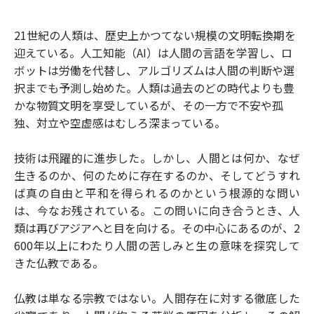
e
t
m
m
b
t
o
i
21世紀の人類は、歴史上かつてない規模の文明転換期を
o
e
u
n
迎えている。人工知能（AI）は人間の言語を学習し、ロ
o
r
t
k
ボットは労働を代替し、アルゴリズムは人間の判断や選
択までも予測し始めた。人類は過去のどの時代よりも豊
かな物質文明を享受しているが、その一方で不安や孤
独、対立や空虚感はむしろ深まっている。
技術は飛躍的に進歩した。しかし、人間とは何か、なぜ
生きるのか、何のために存在するのか、そしてどうすれ
ば真の自由と平和を得られるのかという根源的な問い
は、今なお残されている。この問いに向き合うとき、人
類は再びアジアへと目を向ける。その中心にあるのが、2
600年以上にわたり人間の苦しみと生の意味を探究して
きた仏教である。
仏教は単なる宗教ではない。人間存在に対する徹底した