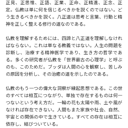
正見、正思惟、正語、正業、正命、正精進、正念、正
定。仏教は単に何を信じるべきかを説くのではない。ど
う生きるべきかを説く。八正道は思考と言葉、行動と精
神を正しく整える修行の道なのである。
仏教を理解するためには、四諦と八正道を理解しなけれ
ばならない。これは単なる教義ではない。人生の問題を
診断し、治療する精神医学であり、生き方の哲学であ
る。多くの研究者が仏教を「世界最古の心理学」と呼ぶ
のも、このためだ。ブッダは人間の心を観察し、苦しみ
の原因を分析し、その治癒の道を示したのである。
仏教のもう一つの偉大な洞察が縁起思想である。この世
のすべては相互につながり、単独で存在するものは何一
つないという考え方だ。一輪の花も太陽や雨、土や風が
なければ存在できない。人間もまた家族や社会、自然、
宇宙との関係の中で生きている。すべての存在は相互に
依存し、結びついている。