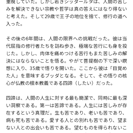
重視していた。しかし若きシッダールタは、人間の苦し
みを解決できない宗教や哲学は真の答えにはなり得ない
と考えた。そして29歳で王子の地位を捨て、修行の道へ
入った。
その後の6年間は、人間の限界への挑戦だった。彼は当
代屈指の修行者たちを訪ね歩き、極端な苦行にも身を投
じた。しかし、肉体を痛めつける苦行もまた苦しみの解
決にはならないことを悟る。やがて菩提樹の下で深い瞑
想に入り、35歳で悟りを開いた。ここから彼は「目覚め
た人」を意味するブッダとなる。そして、その悟りの核
心が仏教の根本教義である四諦（したい）だった。
四諦は、人間の人生に対する最も簡潔で、同時に最も深
い洞察である。第一は苦諦である。人生には苦しみが存
在するという真理だ。生も苦であり、老いも苦であり、
病も死も苦である。愛する人との別れも苦であり、望ま
ない人との出会いも苦である。望むものを得られないこ