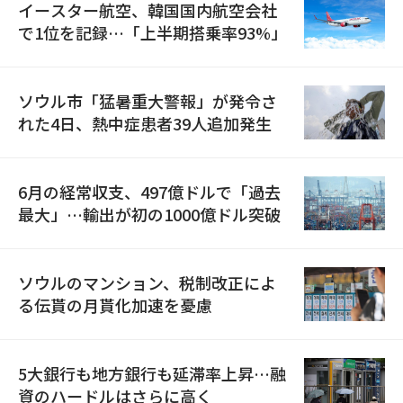
イースター航空、韓国国内航空会社
で1位を記録…「上半期搭乗率93%」
ソウル市「猛暑重大警報」が発令さ
れた4日、熱中症患者39人追加発生
6月の経常収支、497億ドルで「過去
最大」…輸出が初の1000億ドル突破
ソウルのマンション、税制改正によ
る伝貰の月貰化加速を憂慮
5大銀行も地方銀行も延滞率上昇…融
資のハードルはさらに高く