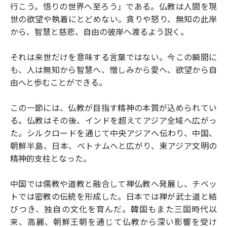
行こう。悟りの世界へ至ろう」である。仏教は人間を現
世の欲望や執着にとどめない。貪りや怒り、無知の此岸
から、智慧と慈悲、自由の彼岸へ渡るよう説く。
それは来世だけを意味する言葉ではない。今この瞬間に
も、人は無知から智慧へ、憎しみから愛へ、欲望から自
由へと歩むことができる。
この一節には、仏教が目指す精神の本質が込められてい
る。仏教はその後、インドを超えてアジア全域へ広がっ
た。シルクロードを通じて中央アジアへ伝わり、中国、
朝鮮半島、日本、ベトナムへと広がり、東アジア文明の
精神的支柱となった。
中国では儒教や道教と融合して禅仏教へ発展し、チベッ
トでは密教の伝統を形成した。日本では禅が武士道と結
びつき、独自の文化を育んだ。韓国もまた三国時代以
来、高麗、朝鮮王朝を通じて仏教から深い影響を受け