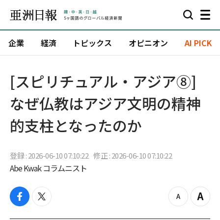
企業
経済
トピックス
オピニオン
AI PICK
[スピリチュアル・アジア⑧]
なぜ仏教はアジア文明の精神
的支柱となったのか
登録 : 2026-06-10 07:10:22
修正 : 2026-06-10 07:10:22
Abe Kwak コラムニスト
f
t
z
Z
a
w
o
o
c
i
o
o