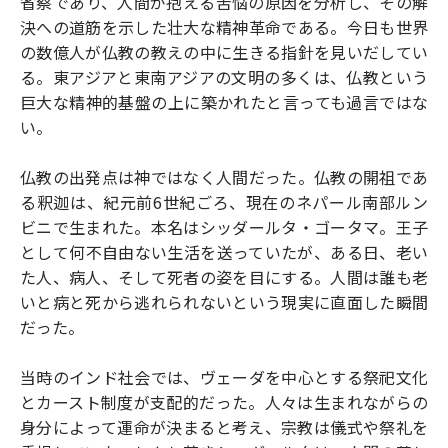
省察であり、人間が抱える苦悩の原因を分析し、その解
決への道筋を示した壮大な精神革命である。今日も世界
の数億人が仏教の教えの中に生きる指針を見いだしてい
る。東アジアと東南アジアの文明の多くは、仏教という
巨大な精神的基盤の上に築かれたと言っても過言ではな
い。
仏教の出発点は神ではなく人間だった。仏教の開祖であ
る釈迦は、紀元前6世紀ごろ、現在のネパール南部ルン
ビニで生まれた。本名はシッダールタ・ゴータマ。王子
として何不自由ない生活を送っていたが、ある日、老い
た人、病人、そして死者の姿を目にする。人間は誰も老
いと病と死から逃れられないという現実に直面した瞬間
だった。
当時のインド社会では、ヴェーダを中心とする祭祀文化
とカースト制度が支配的だった。人々は生まれながらの
身分によって運命が決まると考え、宗教は儀式や祭礼を