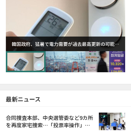
韓国政府、猛暑で電力需要が過去最高更新の可能性
に需給対応体制を点検
最新ニュース
合同捜査本部、中央選管委など9カ所
を再度家宅捜索…「投票率操作」の