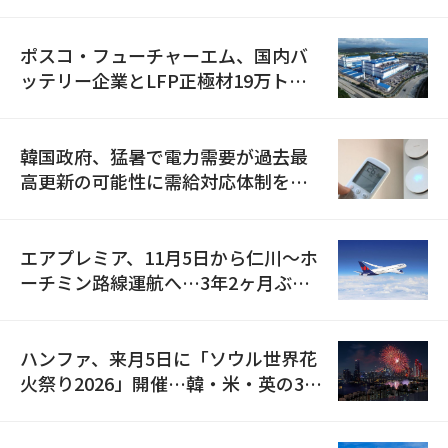
資料を確保
ポスコ・フューチャーエム、国内バ
ッテリー企業とLFP正極材19万トン
の供給契約を締結
韓国政府、猛暑で電力需要が過去最
高更新の可能性に需給対応体制を点
検
エアプレミア、11月5日から仁川〜ホ
ーチミン路線運航へ…3年2ヶ月ぶり
の再開
ハンファ、来月5日に「ソウル世界花
火祭り2026」開催…韓・米・英の3カ
国が参加