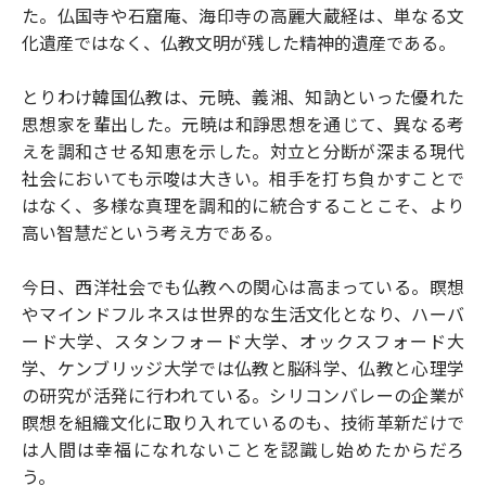
た。仏国寺や石窟庵、海印寺の高麗大蔵経は、単なる文
化遺産ではなく、仏教文明が残した精神的遺産である。
とりわけ韓国仏教は、元暁、義湘、知訥といった優れた
思想家を輩出した。元暁は和諍思想を通じて、異なる考
えを調和させる知恵を示した。対立と分断が深まる現代
社会においても示唆は大きい。相手を打ち負かすことで
はなく、多様な真理を調和的に統合することこそ、より
高い智慧だという考え方である。
今日、西洋社会でも仏教への関心は高まっている。瞑想
やマインドフルネスは世界的な生活文化となり、ハーバ
ード大学、スタンフォード大学、オックスフォード大
学、ケンブリッジ大学では仏教と脳科学、仏教と心理学
の研究が活発に行われている。シリコンバレーの企業が
瞑想を組織文化に取り入れているのも、技術革新だけで
は人間は幸福になれないことを認識し始めたからだろ
う。