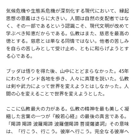
気候危機や生態系危機が深刻化する現代において、縁起
思想の意義はさらに大きい。人間は自然の支配者ではな
く、その一部であるという認識こそ、現代文明が改めて
学ぶべき知恵だからである。仏教はまた、慈悲を最高の
徳とする。慈悲とは単なる同情ではない。他者の苦しみ
を自らの苦しみとして受け止め、ともに和らげようとす
る心である。
ブッダは悟りを得た後、山中にとどまらなかった。45年
にわたりインド各地を歩き、人々に真理を説いた。仏教
は剣や武力によって世界を変えようとはしなかった。人
間の心を変えることで世界を変えようとした。
ここに仏教最大の力がある。仏教の精神を最も美しく凝
縮した言葉の一つが『般若心経』の最後の真言である。
「羯諦 羯諦 波羅羯諦 波羅僧羯諦 菩提薩婆訶」その意味
は、「行こう、行こう。彼岸へ行こう。完全なる彼岸へ