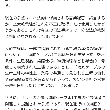
る。
現在の争点は、△法的に保護される営業秘密に該当する
か、△大韓電線がこれを不正に取得または使用したかど
うかである。これは今後の司法手続きで十分な法的検討
と判断がなされるべき部分である。
大韓電線は、一部で指摘されている工場の構造の類似性
について、「海底ケーブル1工場は当社の事業計画、敷地
条件、生産製品、設備仕様、物流動線などを総合的に考
慮して構築された工場である」とし、「海底ケーブルの
生産工程の特性上、業界で共通して見られる工程の流れ
や設備配置要素があるからといって、特定の会社の営業
秘密を使用したとは言えない」と反論した。
さらに、「今回の問題は海底ケーブル1工場の建設過程に
関連して提起された争点であり、現在進行中の海底ケー
ブル2工場およびHVDC海底ケーブル事業とは別の問題で