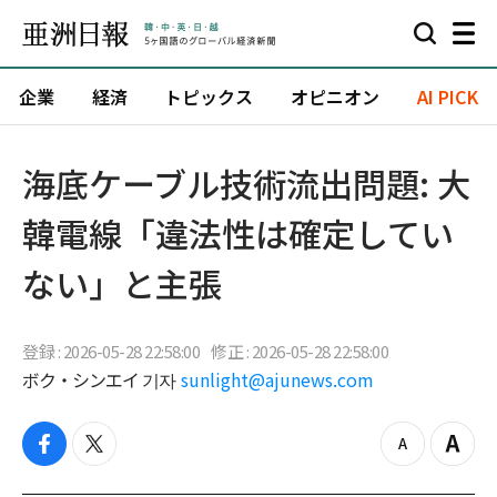
企業
経済
トピックス
オピニオン
AI PICK
海底ケーブル技術流出問題: 大
韓電線「違法性は確定してい
ない」と主張
登録 : 2026-05-28 22:58:00
修正 : 2026-05-28 22:58:00
ボク・シンエイ 기자
sunlight@ajunews.com
f
t
z
Z
a
w
o
o
c
i
o
o