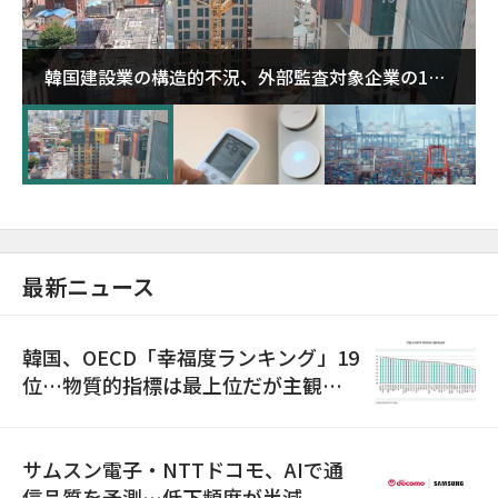
韓国建設業の構造的不況、外部監査対象企業の1割
超が「ゾンビ企業」に…5年で2.8倍増
最新ニュース
韓国、OECD「幸福度ランキング」19
位…物質的指標は最上位だが主観的
満足度は最下位
サムスン電子・NTTドコモ、AIで通
信品質を予測…低下頻度が半減