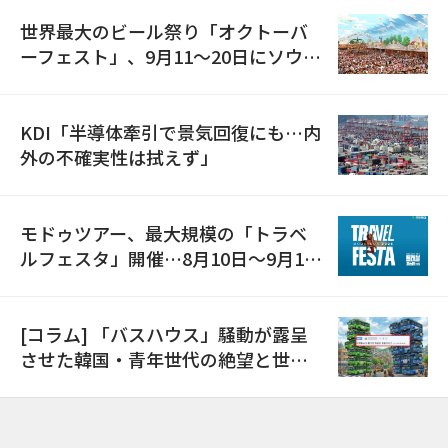
世界最大のビール祭り「オクトーバ
ーフェスト」、9月11〜20日にソウル
で開催
KDI「半導体牽引で景気回復にも…内
外の不確実性は拭えず」
モドゥツアー、最大規模の「トラベ
ルフェスタ」開催…8月10日～9月11
日
[コラム] 「バスハウス」騒動が露呈
させた韓国・青年世代の絶望と世代
間格差