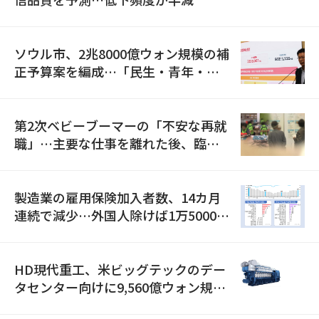
ソウル市、2兆8000億ウォン規模の補
正予算案を編成…「民生・青年・安
全」に8100億ウォンを集中投資
第2次ベビーブーマーの「不安な再就
職」…主要な仕事を離れた後、臨時
職が2倍近くに急増
製造業の雇用保険加入者数、14カ月
連続で減少…外国人除けば1万5000人
減
HD現代重工、米ビッグテックのデー
タセンター向けに9,560億ウォン規模
の発電設備を受注…「過去最大」