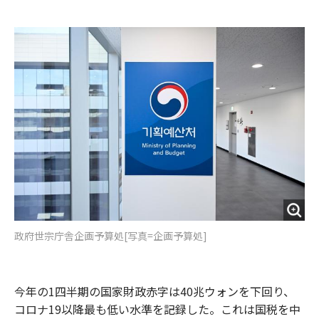
e
t
m
m
b
t
o
i
o
e
u
n
o
r
t
k
政府世宗庁舎企画予算処[写真=企画予算処]
今年の1四半期の国家財政赤字は40兆ウォンを下回り、
コロナ19以降最も低い水準を記録した。これは国税を中