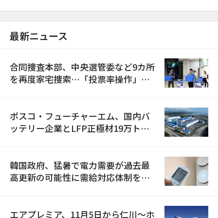
最新ニュース
合同捜査本部、中央選管委など9カ所
を再度家宅捜索…「投票率操作」の
資料を確保
ポスコ・フューチャーエム、国内バ
ッテリー企業とLFP正極材19万トン
の供給契約を締結
韓国政府、猛暑で電力需要が過去最
高更新の可能性に需給対応体制を点
検
エアプレミア、11月5日から仁川〜ホ