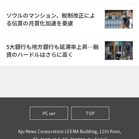
ソウルのマンション、税制改正によ
る伝貰の月貰化加速を憂慮
5大銀行も地方銀行も延滞率上昇…融
資のハードルはさらに高く
PC ver
TOP
Aju News Corporation LEEMA Building, 11th floor,
42, Jong-ro 1-gil, Jongno-gu, Seoul