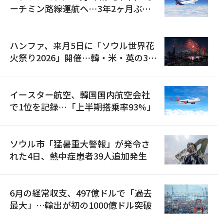
ーチミン路線運航へ…3年2ヶ月ぶり
の再開
ハンファ、来月5日に「ソウル世界花
火祭り2026」開催…韓・米・英の3カ
国が参加
イースター航空、韓国国内航空会社
で1位を記録…「上半期搭乗率93%」
ソウル市「猛暑重大警報」が発令さ
れた4日、熱中症患者39人追加発生
6月の経常収支、497億ドルで「過去
最大」…輸出が初の1000億ドル突破