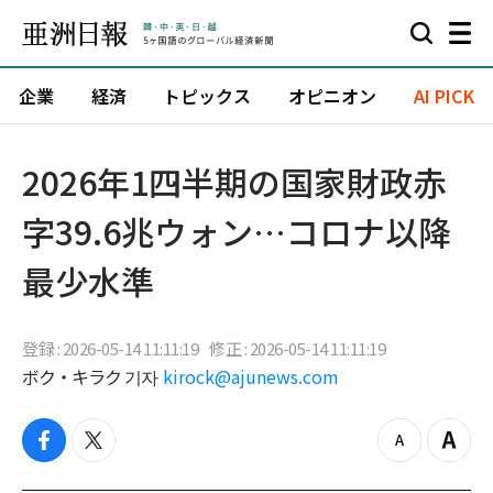
企業
経済
トピックス
オピニオン
AI PICK
2026年1四半期の国家財政赤
字39.6兆ウォン…コロナ以降
最少水準
登録 : 2026-05-14 11:11:19
修正 : 2026-05-14 11:11:19
ボク・キラク 기자
kirock@ajunews.com
f
t
z
Z
a
w
o
o
c
i
o
o