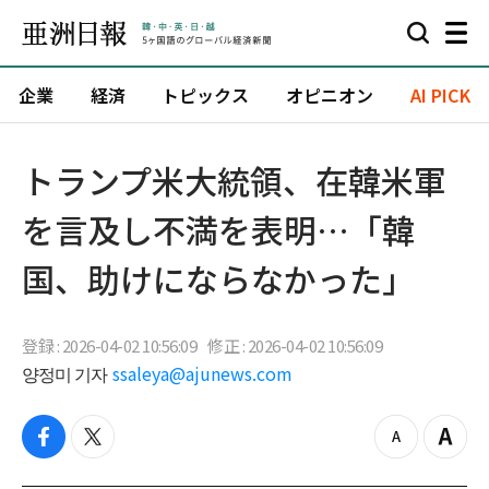
企業
経済
トピックス
オピニオン
AI PICK
トランプ米大統領、在韓米軍
を言及し不満を表明…「韓
国、助けにならなかった」
登録 : 2026-04-02 10:56:09
修正 : 2026-04-02 10:56:09
양정미 기자
ssaleya@ajunews.com
f
t
z
Z
a
w
o
o
c
i
o
o