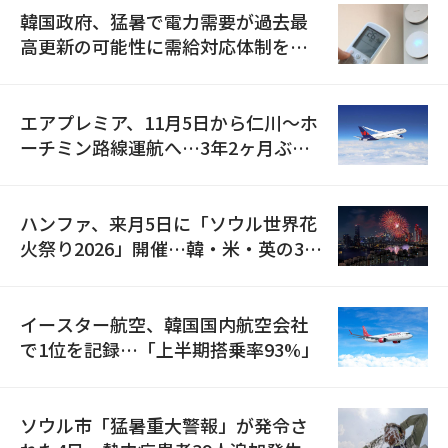
韓国政府、猛暑で電力需要が過去最
高更新の可能性に需給対応体制を点
検
エアプレミア、11月5日から仁川〜ホ
ーチミン路線運航へ…3年2ヶ月ぶり
の再開
ハンファ、来月5日に「ソウル世界花
火祭り2026」開催…韓・米・英の3カ
国が参加
イースター航空、韓国国内航空会社
で1位を記録…「上半期搭乗率93%」
ソウル市「猛暑重大警報」が発令さ