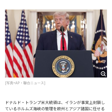
e
t
m
m
b
t
o
i
o
e
u
n
o
r
t
k
[写真=AP・聯合ニュース]
ドナルド・トランプ米大統領は、イランが事実上封鎖し
ているホルムズ海峡の管理を欧州とアジア諸国に任せる