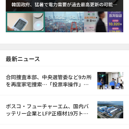
韓国政府、猛暑で電力需要が過去最高更新の可能性
に需給対応体制を点検
最新ニュース
合同捜査本部、中央選管委など9カ所
を再度家宅捜索…「投票率操作」の
資料を確保
ポスコ・フューチャーエム、国内バ
ッテリー企業とLFP正極材19万トン
の供給契約を締結