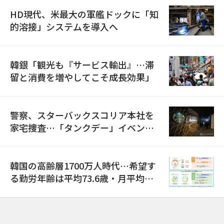
HD現代、米最大の軍艦ドックに「知
的溶接」システムを導入へ
韓銀「観光も『サービス輸出』…滞
留と消費を増やしてこそ成長効果」
警察、スターバックスコリア本社を
家宅捜査…「タンクデー」イベント
巡り侮辱容疑
韓国の高齢層1700万人時代…希望す
る勤労年齢は平均73.6歳・月平均賃
金は300万ウォン以上