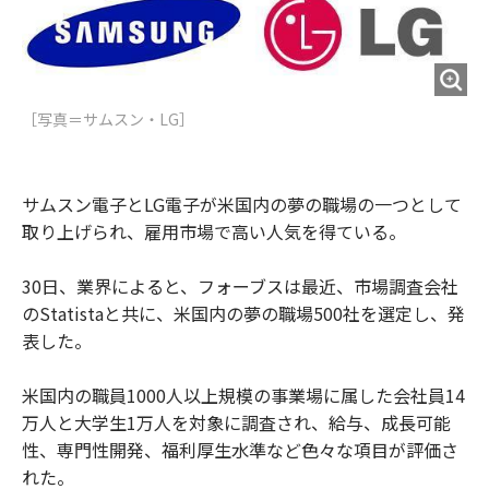
o
e
u
n
o
r
t
k
［写真＝サムスン・LG］
サムスン電子とLG電子が米国内の夢の職場の一つとして
取り上げられ、雇用市場で高い人気を得ている。
30日、業界によると、フォーブスは最近、市場調査会社
のStatistaと共に、米国内の夢の職場500社を選定し、発
表した。
米国内の職員1000人以上規模の事業場に属した会社員14
万人と大学生1万人を対象に調査され、給与、成長可能
性、専門性開発、福利厚生水準など色々な項目が評価さ
れた。