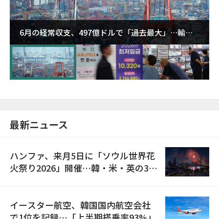
6月の経常収支、497億ドルで「過去最大」…輸出
が初の1000億ドル突破
最新ニュース
ハンファ、来月5日に「ソウル世界花
火祭り2026」開催…韓・米・英の3カ
国が参加
イースター航空、韓国国内航空会社
で1位を記録…「上半期搭乗率93%」