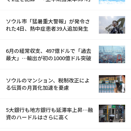
ソウル市「猛暑重大警報」が発令さ
れた4日、熱中症患者39人追加発生
6月の経常収支、497億ドルで「過去
最大」…輸出が初の1000億ドル突破
ソウルのマンション、税制改正によ
る伝貰の月貰化加速を憂慮
5大銀行も地方銀行も延滞率上昇…融
資のハードルはさらに高く