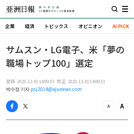
企業
経済
トピックス
オピニオン
AI PICK
サムスン・LG電子、米「夢の
職場トップ100」選定
登録 : 2025-12-01 14:09:33
修正 : 2025-12-01 14:09:33
박수정 기자
psj2014@ajunews.com
f
t
z
Z
a
w
o
o
c
i
o
o
e
t
m
m
b
t
o
i