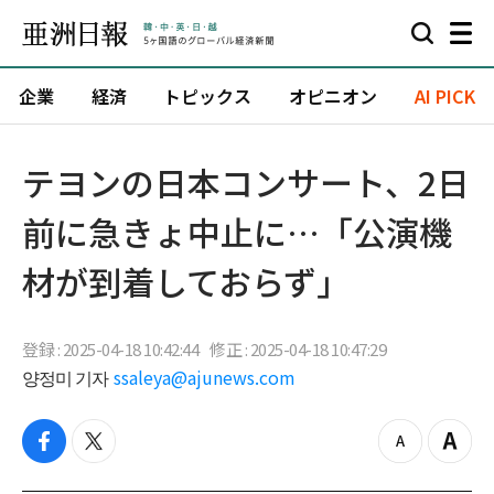
企業
経済
トピックス
オピニオン
AI PICK
テヨンの日本コンサート、2日
前に急きょ中止に…「公演機
材が到着しておらず」
登録 : 2025-04-18 10:42:44
修正 : 2025-04-18 10:47:29
양정미 기자
ssaleya@ajunews.com
f
t
z
Z
a
w
o
o
c
i
o
o