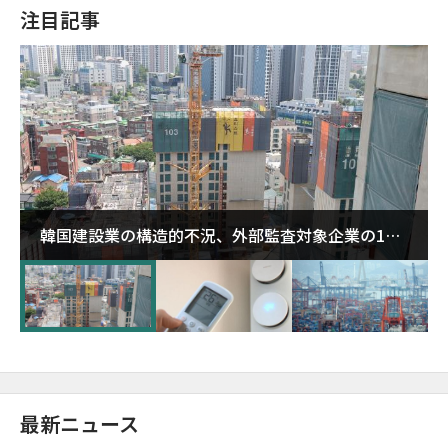
注目記事
韓国建設業の構造的不況、外部監査対象企業の1割
超が「ゾンビ企業」に…5年で2.8倍増
最新ニュース