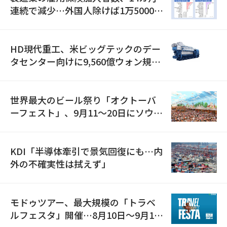
連続で減少…外国人除けば1万5000人
減
HD現代重工、米ビッグテックのデー
タセンター向けに9,560億ウォン規模
の発電設備を受注…「過去最大」
世界最大のビール祭り「オクトーバ
ーフェスト」、9月11〜20日にソウル
で開催
KDI「半導体牽引で景気回復にも…内
外の不確実性は拭えず」
モドゥツアー、最大規模の「トラベ
ルフェスタ」開催…8月10日～9月11