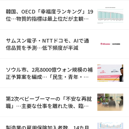
韓国、OECD「幸福度ランキング」19
位…物質的指標は最上位だが主観的
満足度は最下位
サムスン電子・NTTドコモ、AIで通
信品質を予測…低下頻度が半減
ソウル市、2兆8000億ウォン規模の補
正予算案を編成…「民生・青年・安
全」に8100億ウォンを集中投資
第2次ベビーブーマーの「不安な再就
職」…主要な仕事を離れた後、臨時
職が2倍近くに急増
製造業の雇用保険加入者数、14カ月