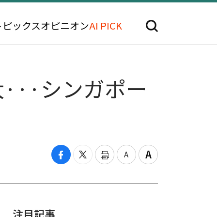
トピックス
オピニオン
AI PICK
···シンガポー
注目記事