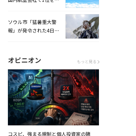
録…「上半期搭乗率
93%」
ソウル市「猛暑重大警
報」が発令された4日、
熱中症患者39人追加発
生
オピニオン
もっと見る
コスピ、強まる規制と個人投資家の賭