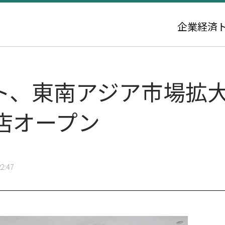
企業
経済
ト、東南アジア市場拡大
店オープン
2:47