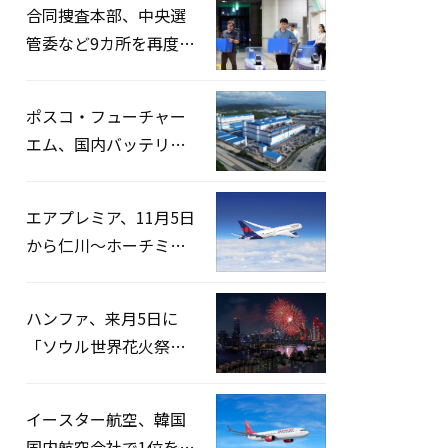
合同捜査本部、中央選
管委など9カ所を再度家
宅捜索…「投票率操
作」の資料を確保
ポスコ・フューチャー
エム、国内バッテリー
企業とLFP正極材19万ト
ンの供給契約を締結
エアプレミア、11月5日
から仁川〜ホーチミン
路線運航へ…3年2ヶ月
ぶりの再開
ハンファ、来月5日に
「ソウル世界花火祭り
2026」開催…韓・米・
英の3カ国が参加
イースター航空、韓国
国内航空会社で1位を記