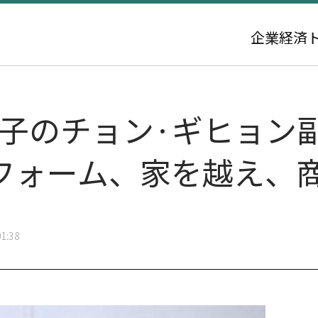
企業
経済
] LG電子のチョン·ギヒョ
フォーム、家を越え、商
1:38