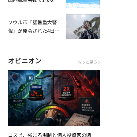
録…「上半期搭乗率
93%」
ソウル市「猛暑重大警
報」が発令された4日、
熱中症患者39人追加発
生
オピニオン
もっと見る
コスピ、強まる規制と個人投資家の賭