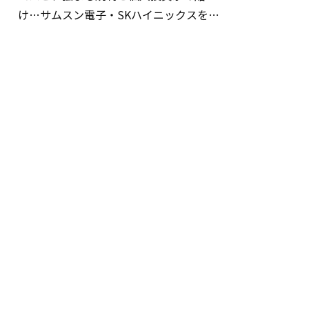
け…サムスン電子・SKハイニックスを巡
る明暗