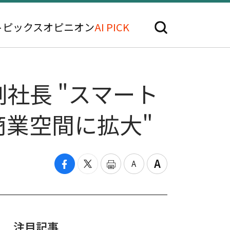
トピックス
オピニオン
AI PICK
ン副社長 "スマート
業空間に拡大"
注目記事