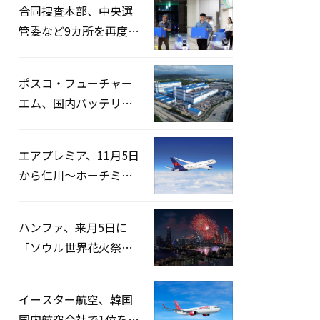
合同捜査本部、中央選
管委など9カ所を再度家
宅捜索…「投票率操
作」の資料を確保
ポスコ・フューチャー
エム、国内バッテリー
企業とLFP正極材19万ト
ンの供給契約を締結
エアプレミア、11月5日
から仁川〜ホーチミン
路線運航へ…3年2ヶ月
ぶりの再開
ハンファ、来月5日に
「ソウル世界花火祭り
2026」開催…韓・米・
英の3カ国が参加
イースター航空、韓国
国内航空会社で1位を記