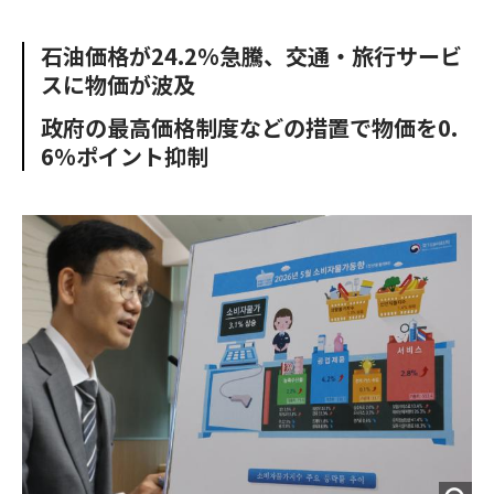
e
t
m
m
b
t
o
i
石油価格が24.2%急騰、交通・旅行サービ
o
e
u
n
スに物価が波及
o
r
t
k
政府の最高価格制度などの措置で物価を0.
6%ポイント抑制