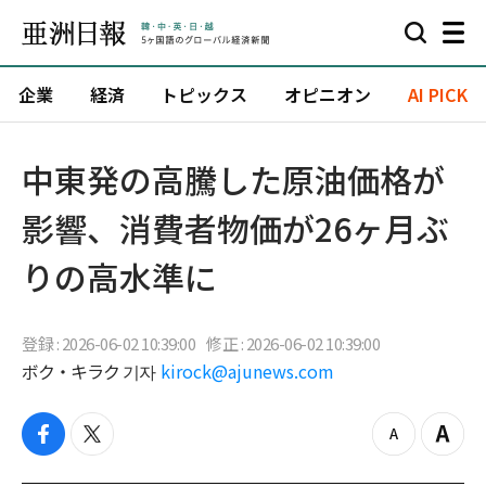
企業
経済
トピックス
オピニオン
AI PICK
中東発の高騰した原油価格が
影響、消費者物価が26ヶ月ぶ
りの高水準に
登録 : 2026-06-02 10:39:00
修正 : 2026-06-02 10:39:00
ボク・キラク 기자
kirock@ajunews.com
f
t
z
Z
a
w
o
o
c
i
o
o