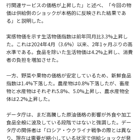
行関連サービスの価格が上昇した」と述べ、「今回の物
価は供給側のショックが本格的に反映された結果であ
る」と説明した。
実感物価を示す生活物価指数は前年同月比3.3%上昇し
た。これは2024年4月（3.6%）以来、2年1ヶ月ぶりの高
水準である。食品を除いた生活物価は4.2%上昇し、消費
者の負担を増加させた。
一方、野菜や果物の価格が安定しているため、新鮮食品
指数は1.4%下落した。農産物は0.8%下落したが、畜産
物と水産物はそれぞれ5.8%、5.0%上昇し、農水産物全
体は2.2%上昇した。
データ庁は、まだ高騰した原油価格の影響が外食や加工
食品全般に波及している段階ではないと強調した。デー
タ庁の関係者は「ロシア・ウクライナ戦争の際とは異な
り、現在は需要が縮小している状況で供給ショックが発