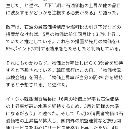
生した」と述べ、「下半期に石油価格の上昇が他の品目
に波及するかどうかを注視する必要がある」と語った。
政府は、石油の最高価格制度や燃料税の引き下げなどの
措置がなければ、5月の物価は前年同月比で3.7%上昇し
ていたと推定している。これらの措置が先月の物価を0.
6%ポイント抑制する効果をもたらしたと判断している。
それにもかかわらず、物価上昇率はしばらく3%台を維持
すると予想されている。韓国銀行はこの日、「物価状況
点検会議」を開き、「物価上昇率が当分の間3%台を維持
すると予想される」と述べた。
イ・ジホ韓銀調査局長は「6月の物価上昇率も石油価格
の上昇率が高い水準を維持するため、5月と同様の水準
になるだろう」と述べた。そして「5月の消費者物価は石
油価格の上昇幅が拡大し、国内外の航空運賃など旅行関
連サービスを中心にサービス価格も上昇したため、4月