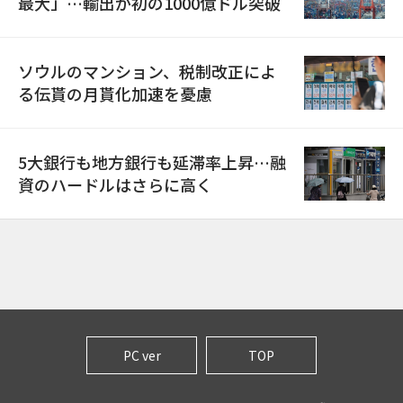
最大」…輸出が初の1000億ドル突破
ソウルのマンション、税制改正によ
る伝貰の月貰化加速を憂慮
5大銀行も地方銀行も延滞率上昇…融
資のハードルはさらに高く
PC ver
TOP