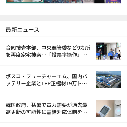
最新ニュース
合同捜査本部、中央選管委など9カ所
を再度家宅捜索…「投票率操作」の
資料を確保
ポスコ・フューチャーエム、国内バ
ッテリー企業とLFP正極材19万トン
の供給契約を締結
韓国政府、猛暑で電力需要が過去最
高更新の可能性に需給対応体制を点
検