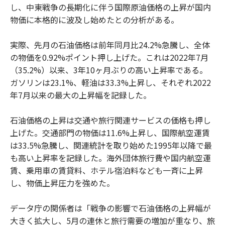
し、中東戦争の長期化に伴う国際原油価格の上昇が国内
物価に本格的に波及し始めたとの分析がある。
実際、先月の石油価格は前年同月比24.2%急騰し、全体
の物価を0.92%ポイント押し上げた。これは2022年7月
（35.2%）以来、3年10ヶ月ぶりの高い上昇率である。
ガソリンは23.1%、軽油は33.3%上昇し、それぞれ2022
年7月以来の最大の上昇幅を記録した。
石油価格の上昇は交通や旅行関連サービスの価格も押し
上げた。交通部門の物価は11.6%上昇し、国際航空運賃
は33.5%急騰し、関連統計を取り始めた1995年以降で最
も高い上昇率を記録した。海外団体旅行費や国内航空運
賃、乗用車の賃貸料、ホテル宿泊料なども一斉に上昇
し、物価上昇圧力を強めた。
データ庁の関係者は「戦争の影響で石油価格の上昇幅が
大きく拡大し、5月の連休と旅行需要の増加が重なり、旅