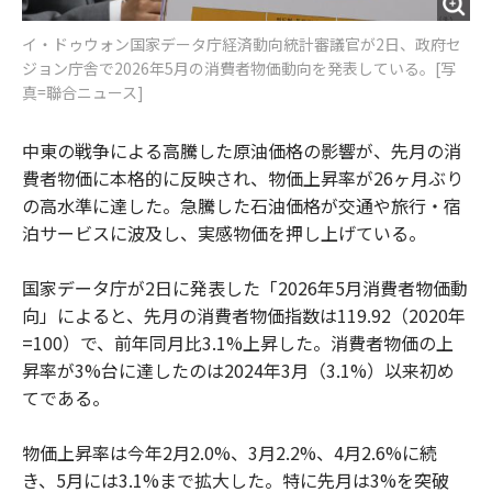
イ・ドゥウォン国家データ庁経済動向統計審議官が2日、政府セ
ジョン庁舎で2026年5月の消費者物価動向を発表している。[写
真=聯合ニュース]
中東の戦争による高騰した原油価格の影響が、先月の消
費者物価に本格的に反映され、物価上昇率が26ヶ月ぶり
の高水準に達した。急騰した石油価格が交通や旅行・宿
泊サービスに波及し、実感物価を押し上げている。
国家データ庁が2日に発表した「2026年5月消費者物価動
向」によると、先月の消費者物価指数は119.92（2020年
=100）で、前年同月比3.1%上昇した。消費者物価の上
昇率が3%台に達したのは2024年3月（3.1%）以来初め
てである。
物価上昇率は今年2月2.0%、3月2.2%、4月2.6%に続
き、5月には3.1%まで拡大した。特に先月は3%を突破