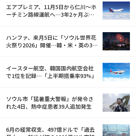
エアプレミア、11月5日から仁川〜ホ
ーチミン路線運航へ…3年2ヶ月ぶり
の再開
ハンファ、来月5日に「ソウル世界花
火祭り2026」開催…韓・米・英の3カ
国が参加
イースター航空、韓国国内航空会社
で1位を記録…「上半期搭乗率93%」
ソウル市「猛暑重大警報」が発令さ
れた4日、熱中症患者39人追加発生
6月の経常収支、497億ドルで「過去