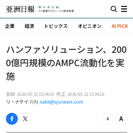
企業
経済
トピックス
オピニオン
AI PICK
ハンファソリューション、200
0億円規模のAMPC流動化を実
施
登録 : 2026-05-21 15:34:16
修正 : 2026-05-21 15:34:16
リ・ナケイ 기자
nakk@ajunews.com
f
t
z
Z
a
w
o
o
c
i
o
o