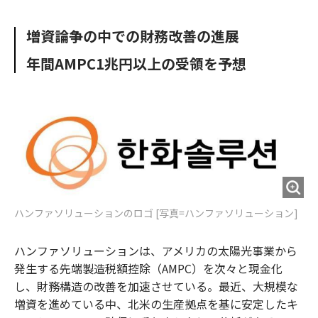
e
t
m
m
b
t
o
i
増資論争の中での財務改善の進展
o
e
u
n
o
r
t
年間AMPC1兆円以上の受領を予想
k
ハンファソリューションのロゴ [写真=ハンファソリューション]
ハンファソリューションは、アメリカの太陽光事業から
発生する先端製造税額控除（AMPC）を次々と現金化
し、財務構造の改善を加速させている。最近、大規模な
増資を進めている中、北米の生産拠点を基に安定したキ