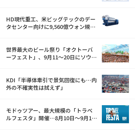
減
HD現代重工、米ビッグテックのデー
タセンター向けに9,560億ウォン規模
の発電設備を受注…「過去最大」
世界最大のビール祭り「オクトーバ
ーフェスト」、9月11〜20日にソウル
で開催
KDI「半導体牽引で景気回復にも…内
外の不確実性は拭えず」
モドゥツアー、最大規模の「トラベ
ルフェスタ」開催…8月10日～9月11
日