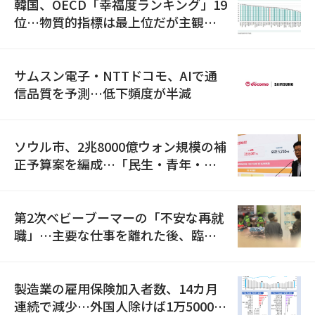
韓国、OECD「幸福度ランキング」19
位…物質的指標は最上位だが主観的
満足度は最下位
サムスン電子・NTTドコモ、AIで通
信品質を予測…低下頻度が半減
ソウル市、2兆8000億ウォン規模の補
正予算案を編成…「民生・青年・安
全」に8100億ウォンを集中投資
第2次ベビーブーマーの「不安な再就
職」…主要な仕事を離れた後、臨時
職が2倍近くに急増
製造業の雇用保険加入者数、14カ月
連続で減少…外国人除けば1万5000人