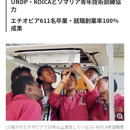
UNDP・KOICAとソマリア青年技術訓練協
o
e
u
n
力
o
r
t
k
エチオピア611名卒業・就職創業率100%
成果
LG電子がエチオピアで10年以上運営しているLG-KOICA希望職業