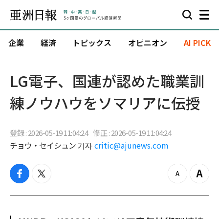
企業
経済
トピックス
オピニオン
AI PICK
LG電子、国連が認めた職業訓
練ノウハウをソマリアに伝授
登録 : 2026-05-19 11:04:24
修正 : 2026-05-19 11:04:24
チョウ・セイシュン 기자
critic@ajunews.com
f
t
z
Z
a
w
o
o
c
i
o
o
e
t
m
m
b
t
o
i