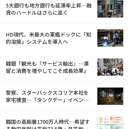
5大銀行も地方銀行も延滞率上昇…融
資のハードルはさらに高く
HD現代、米最大の軍艦ドックに「知
的溶接」システムを導入へ
韓銀「観光も『サービス輸出』…滞
留と消費を増やしてこそ成長効果」
警察、スターバックスコリア本社を
家宅捜査…「タンクデー」イベント
巡り侮辱容疑
韓国の高齢層1700万人時代…希望す
る勤労年齢は平均73.6歳・月平均賃