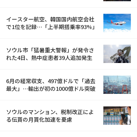
国が参加
イースター航空、韓国国内航空会社
で1位を記録…「上半期搭乗率93%」
ソウル市「猛暑重大警報」が発令さ
れた4日、熱中症患者39人追加発生
6月の経常収支、497億ドルで「過去
最大」…輸出が初の1000億ドル突破
ソウルのマンション、税制改正によ
る伝貰の月貰化加速を憂慮