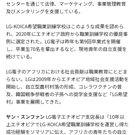
センターを通じて法律、マーケティング、事業管理教育
及びメンタリングを支援している。
LG-KOICA希望職業訓練学校はこのような成果を認めら
れ、2020年にエチオピア政府から職業訓練学校の優良事
例に選定された。LG電子は昨年も第9回卒業式を開催
し、卒業生70名を輩出するなど、現地青年の自立支援を
続けている。
LG電子のアフリカにおける社会貢献は職業教育にとどま
らない。LGは2009年からエチオピア地域社会支援活動を
開始し、自立型農村村落の形成、コレラワクチンの普
及、韓国戦争参戦者の子孫への奨学金支援など「LG希望
村」事業を展開してきた。
ヤン・スンファン
LG電子エチオピア支店長は「10年以
上エチオピアでLG-KOICA希望職業訓練学校を運営し得た
成功経験をソマリアに伝え、アフリカの青年たちの自立