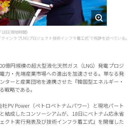
18日(現地時間)
‘クインラプLNGプロジェクト技術インフラ着工式’で祝辞を述べている
000億円規模の超大型液化天然ガス（LNG）発電プロジ
電力・先端産業市場への進出を加速させる。単なる発
センターと産業団地を連携させた『韓国型エネルギー・
る戦略である。
社PV Power（ペトロベトナムパワー）と現地パート
）と結成したコンソーシアムが、18日にベトナム応永省
ジェクト実行発表及び技術インフラ着工式』を開催した