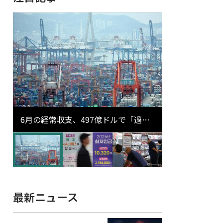
6月の経常収支、497億ドルで「過去
最大」…輸出が初の1000億ドル突破
最新ニュース