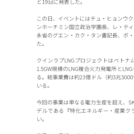
と19日に発表した。
この日、イベントにはチュ・ヒョンウク
ンホーチミン国立政治学園長、レ・ティ
永省のグエン・カク・タン書記長、ボ・
た。
クインラプLNGプロジェクトはベトナ
1.5GW規模のLNG複合火力発電所と
る。総事業費は約23億ドル（約3兆300
いる。
今回の事業は単なる電力生産を超え、S
デルである『特化エネルギー・産業クラ
い。