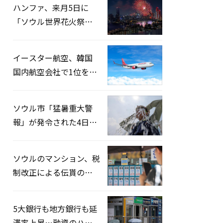
ハンファ、来月5日に
「ソウル世界花火祭り
2026」開催…韓・米・
英の3カ国が参加
イースター航空、韓国
。
国内航空会社で1位を記
録…「上半期搭乗率
93%」
ソウル市「猛暑重大警
報」が発令された4日、
熱中症患者39人追加発
生
ソウルのマンション、税
制改正による伝貰の月
貰化加速を憂慮
5大銀行も地方銀行も延
滞率上昇…融資のハー