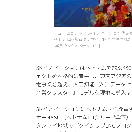
チュ・ヒョンウク SKイノベーション代表が
ベトナム応永省タンマイ地区で開催された
[写真=SKイノベーション]
SKイノベーションはベトナムで約3兆3
ェクトを本格的に着手し、東南アジアの
電事業を超え、人工知能（AI）データ
産業クラスター』モデルを現地に導入す
SKイノベーションはベトナム国営発電会
ナーNASU（ベトナムTHグループ傘下
タンマイ地域で『クインラプLNGプロ