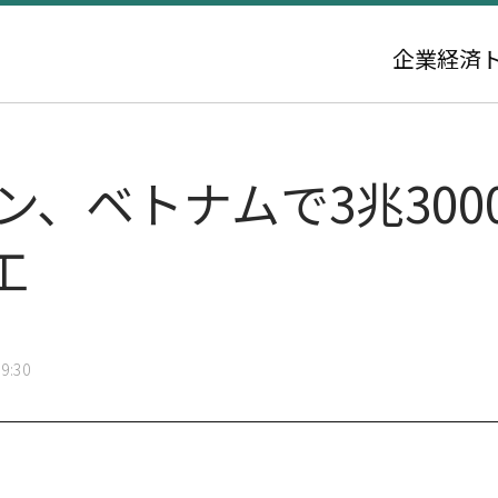
企業
経済
ン、ベトナムで3兆300
工
9:30