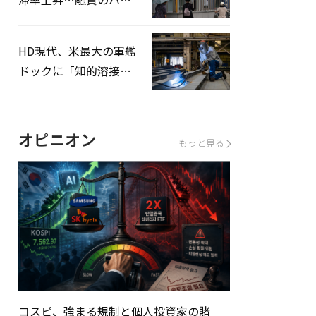
ドルはさらに高く
HD現代、米最大の軍艦
ドックに「知的溶接」
システムを導入へ
オピニオン
もっと見る
コスピ、強まる規制と個人投資家の賭