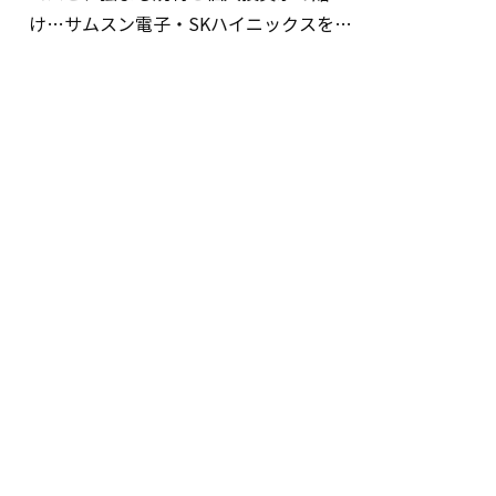
け…サムスン電子・SKハイニックスを巡
る明暗