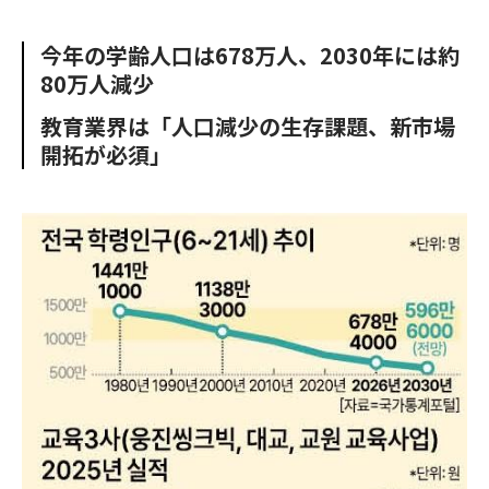
e
t
m
m
b
t
o
i
今年の学齢人口は678万人、2030年には約
o
e
u
n
80万人減少
o
r
t
k
教育業界は「人口減少の生存課題、新市場
開拓が必須」