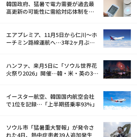
韓国政府、猛暑で電力需要が過去最
高更新の可能性に需給対応体制を点
検
エアプレミア、11月5日から仁川〜ホ
ーチミン路線運航へ…3年2ヶ月ぶり
の再開
ハンファ、来月5日に「ソウル世界花
火祭り2026」開催…韓・米・英の3カ
国が参加
イースター航空、韓国国内航空会社
で1位を記録…「上半期搭乗率93%」
ソウル市「猛暑重大警報」が発令さ
れた4日、熱中症患者39人追加発生