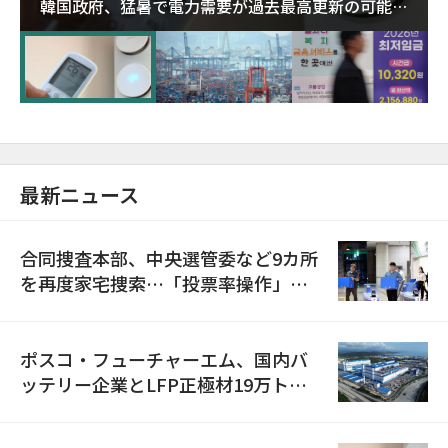
韓国政府、猛暑で電力需要が過去最高更新の可能性
に需給対応体制を点検
最新ニュース
合同捜査本部、中央選管委など9カ所
を再度家宅捜索…「投票率操作」の
資料を確保
ポスコ・フューチャーエム、国内バ
ッテリー企業とLFP正極材19万トン
の供給契約を締結