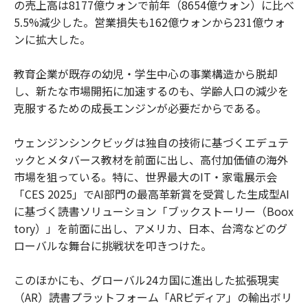
の売上高は8177億ウォンで前年（8654億ウォン）に比べ
5.5%減少した。営業損失も162億ウォンから231億ウォ
ンに拡大した。
教育企業が既存の幼児・学生中心の事業構造から脱却
し、新たな市場開拓に加速するのも、学齢人口の減少を
克服するための成長エンジンが必要だからである。
ウェンジンシンクビッグは独自の技術に基づくエデュテ
ックとメタバース教材を前面に出し、高付加価値の海外
市場を狙っている。特に、世界最大のIT・家電展示会
「CES 2025」でAI部門の最高革新賞を受賞した生成型AI
に基づく読書ソリューション「ブックストーリー（Boox
tory）」を前面に出し、アメリカ、日本、台湾などのグ
ローバルな舞台に挑戦状を叩きつけた。
このほかにも、グローバル24カ国に進出した拡張現実
（AR）読書プラットフォーム「ARピディア」の輸出ボリ