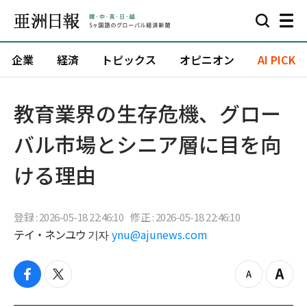
企業
経済
トピックス
オピニオン
AI PICK
教育業界の生存危機、グロー
バル市場とシニア層に目を向
ける理由
登録 : 2026-05-18 22:46:10
修正 : 2026-05-18 22:46:10
テイ・ネンユウ 기자
ynu@ajunews.com
f
t
z
Z
a
w
o
o
c
i
o
o