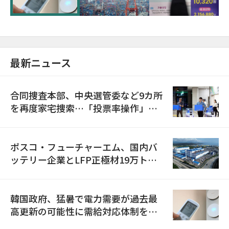
最新ニュース
合同捜査本部、中央選管委など9カ所
を再度家宅捜索…「投票率操作」の
資料を確保
ポスコ・フューチャーエム、国内バ
ッテリー企業とLFP正極材19万トン
の供給契約を締結
韓国政府、猛暑で電力需要が過去最
高更新の可能性に需給対応体制を点
検