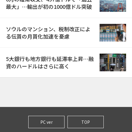
最大」…輸出が初の1000億ドル突破
ソウルのマンション、税制改正によ
る伝貰の月貰化加速を憂慮
5大銀行も地方銀行も延滞率上昇…融
資のハードルはさらに高く
PC ver
TOP