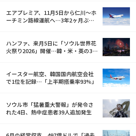
エアプレミア、11月5日から仁川〜ホ
ーチミン路線運航へ…3年2ヶ月ぶり
の再開
ハンファ、来月5日に「ソウル世界花
火祭り2026」開催…韓・米・英の3カ
国が参加
イースター航空、韓国国内航空会社
で1位を記録…「上半期搭乗率93%」
ソウル市「猛暑重大警報」が発令さ
れた4日、熱中症患者39人追加発生
6月の経常収支、497億ドルで「過去