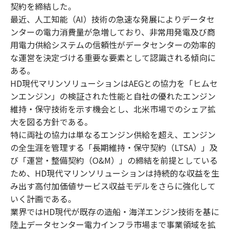
契約を締結した。
最近、人工知能（AI）技術の急速な発展によりデータセ
ンターの電力消費量が急増しており、非常用発電及び商
用電力供給システムの信頼性がデータセンターの効率的
な運営を決定づける重要な要素として認識される傾向に
ある。
HD現代マリンソリューションはAEGとの協力を「ヒムセ
ンエンジン」の検証された性能と自社の優れたエンジン
維持・保守技術を示す機会とし、北米市場でのシェア拡
大を図る方針である。
特に両社の協力は単なるエンジン供給を超え、エンジン
の全生涯を管理する「長期維持・保守契約（LTSA）」及
び「運営・整備契約（O&M）」の締結を前提としている
ため、HD現代マリンソリューションは持続的な収益を生
み出す高付加価値サービス収益モデルをさらに強化して
いく計画である。
業界ではHD現代が既存の造船・海洋エンジン技術を基に
陸上データセンター電力インフラ市場まで事業領域を拡