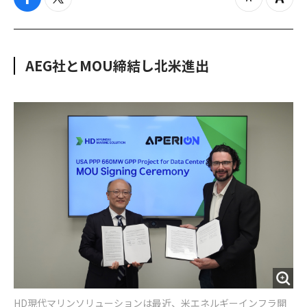
f
t
z
Z
a
w
o
o
c
i
o
o
e
t
m
m
b
t
o
i
AEG社とMOU締結し北米進出
o
e
u
n
o
r
t
k
HD現代マリンソリューションは最近、米エネルギーインフラ開