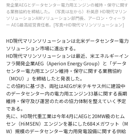
発企業AEGとデータセンター電力用エンジンの維持・保守に関す
る業務協約を締結した。（写真は左から）朴英彦 HD現代マリン
ソリューションAMソリューション部門長、アーロン・ウィーラ
ー AEG最高経営責任者。[写真=HD現代マリンソリューション]
HD現代マリンソリューションは北米データセンター電力
ソリューション市場に進出する。
HD現代マリンソリューションは最近、米エネルギーイン
フラ開発企業AEG（Aperion Energy Group）と「データ
センター電力用エンジン維持・保守に関する業務協約
（MOU）」を締結したと発表した。
この協約に基づき、両社はAEGが米テキサス州に建設中
のデータセンター内の電力用エンジン33基に関する長期
維持・保守及び運営のための協力体制を整えていく予定
である。
先に、HD現代重工業は今年4月にAEGと20MW級のヒム
セン（HiMSEN）エンジンを基にした684メガワット（M
W）規模のデータセンター電力用発電設備に関する供給