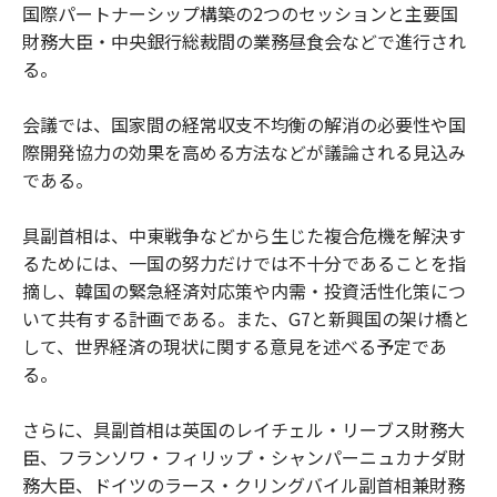
国際パートナーシップ構築の2つのセッションと主要国
財務大臣・中央銀行総裁間の業務昼食会などで進行され
る。
会議では、国家間の経常収支不均衡の解消の必要性や国
際開発協力の効果を高める方法などが議論される見込み
である。
具副首相は、中東戦争などから生じた複合危機を解決す
るためには、一国の努力だけでは不十分であることを指
摘し、韓国の緊急経済対応策や内需・投資活性化策につ
いて共有する計画である。また、G7と新興国の架け橋と
して、世界経済の現状に関する意見を述べる予定であ
る。
さらに、具副首相は英国のレイチェル・リーブス財務大
臣、フランソワ・フィリップ・シャンパーニュカナダ財
務大臣、ドイツのラース・クリングバイル副首相兼財務