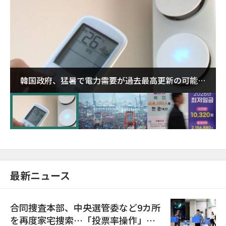
韓国政府、猛暑で電力需要が過去最高更新の可能性
に需給対応体制を点検
最新ニュース
合同捜査本部、中央選管委など9カ所
を再度家宅捜索…「投票率操作」の