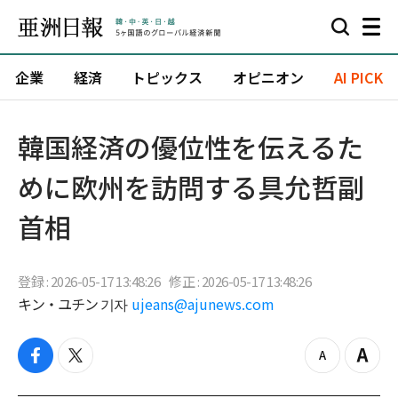
企業
経済
トピックス
オピニオン
AI PICK
韓国経済の優位性を伝えるた
めに欧州を訪問する具允哲副
首相
登録 : 2026-05-17 13:48:26
修正 : 2026-05-17 13:48:26
キン・ユチン 기자
ujeans@ajunews.com
f
t
z
Z
a
w
o
o
c
i
o
o