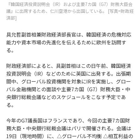
『韓国経済投資説明会（IR）および主要7カ国（G7）財務大臣会
議』に出席するため、仁川空港から出国している。 [写真=財政経
済部]
具允哲副首相兼財政経済部長官は、韓国経済の危機対応
能力や資本市場の先進化を伝えるために欧州を訪問す
る。
財政経済部によると、具副首相はこの日午前、韓国経済
投資説明会（IR）などのために英国に出発する。出張期
間中、グローバル投資機関を対象にIRを実施し、グロー
バル金融機関との面談や主要7カ国（G7）財務大臣・中
央銀行総裁会議などのスケジュールをこなす予定であ
る。
今年のG7議長国はフランスであり、今回の主要7カ国財
務大臣・中央銀行総裁会議はパリで開催される。会議は
19日（現地時間）に、△グローバル不均衡 △相互利益の