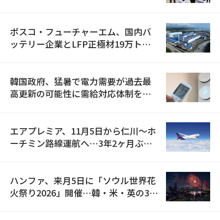
資料を確保
ポスコ・フューチャーエム、国内バ
ッテリー企業とLFP正極材19万トン
の供給契約を締結
韓国政府、猛暑で電力需要が過去最
高更新の可能性に需給対応体制を点
検
エアプレミア、11月5日から仁川〜ホ
ーチミン路線運航へ…3年2ヶ月ぶり
の再開
ハンファ、来月5日に「ソウル世界花
火祭り2026」開催…韓・米・英の3カ
国が参加