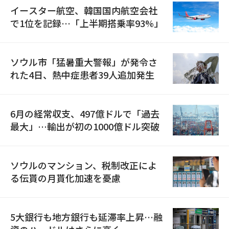
イースター航空、韓国国内航空会社
で1位を記録…「上半期搭乗率93%」
ソウル市「猛暑重大警報」が発令さ
れた4日、熱中症患者39人追加発生
6月の経常収支、497億ドルで「過去
最大」…輸出が初の1000億ドル突破
ソウルのマンション、税制改正によ
る伝貰の月貰化加速を憂慮
5大銀行も地方銀行も延滞率上昇…融