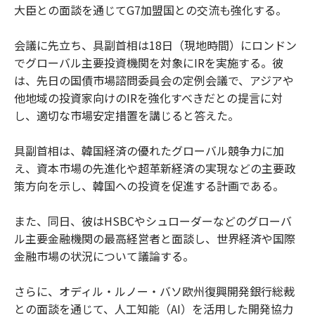
大臣との面談を通じてG7加盟国との交流も強化する。
会議に先立ち、具副首相は18日（現地時間）にロンドン
でグローバル主要投資機関を対象にIRを実施する。彼
は、先日の国債市場諮問委員会の定例会議で、アジアや
他地域の投資家向けのIRを強化すべきだとの提言に対
し、適切な市場安定措置を講じると答えた。
具副首相は、韓国経済の優れたグローバル競争力に加
え、資本市場の先進化や超革新経済の実現などの主要政
策方向を示し、韓国への投資を促進する計画である。
また、同日、彼はHSBCやシュローダーなどのグローバ
ル主要金融機関の最高経営者と面談し、世界経済や国際
金融市場の状況について議論する。
さらに、オディル・ルノー・バソ欧州復興開発銀行総裁
との面談を通じて、人工知能（AI）を活用した開発協力