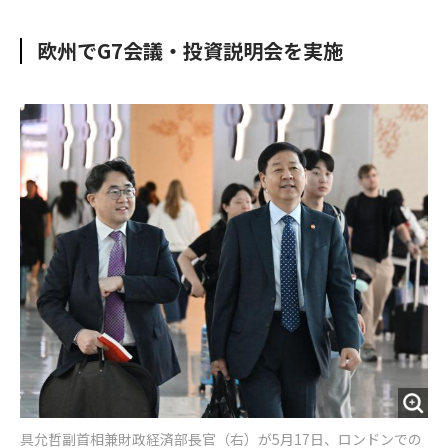
e
t
m
m
b
t
o
i
欧州でG7会議・投資説明会を実施
o
e
u
n
o
r
t
k
具允哲副首相兼財政経済部長官（右）が5月17日、ロンドンでの