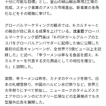
十分に可能な目標」とし、釜山の緑山輸出専用2工場の
完成、スナック事業のアメリカ市場進出、新事業の多角
化などをその根拠に挙げた。
グローバルマーケティングの観点では、K-カルチャーと
の融合が目に見える成果を上げている。
沈圭哲
グローバ
ルマーケティング部門長は「K-POPガールグループのエ
スパをグローバルアンバサダーに起用した後に公開した
最初の広告キャンペーンが、全世界で5億ビュー以上を記
録した」と述べ、「辛ラーメンは単なる食品を超え、K-
カルチャーを代表する文化商品としての地位を確立し
た」と説明した。
実際、辛ラーメンは昨冬、カナダのケベック冬祭り、日
本の札幌雪祭り、中国のハルビン氷灯祭りなど、世界三
大冬祭りにすべて参加し、ニューヨークのタイムズスク
エアやロンドンのピカデリー広場などの主要拠点でも大
型屋外広告を展開した。