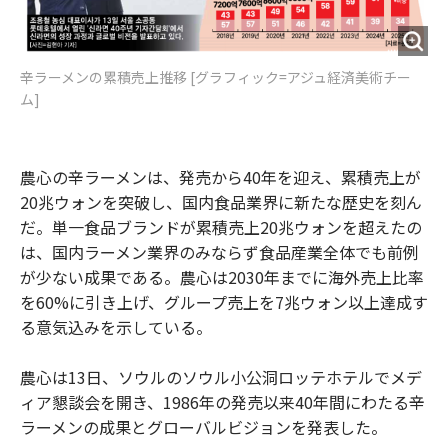
辛ラーメンの累積売上推移 [グラフィック=アジュ経済美術チー
ム]
農心の辛ラーメンは、発売から40年を迎え、累積売上が
20兆ウォンを突破し、国内食品業界に新たな歴史を刻ん
だ。単一食品ブランドが累積売上20兆ウォンを超えたの
は、国内ラーメン業界のみならず食品産業全体でも前例
が少ない成果である。農心は2030年までに海外売上比率
を60%に引き上げ、グループ売上を7兆ウォン以上達成す
る意気込みを示している。
農心は13日、ソウルのソウル小公洞ロッテホテルでメデ
ィア懇談会を開き、1986年の発売以来40年間にわたる辛
ラーメンの成果とグローバルビジョンを発表した。