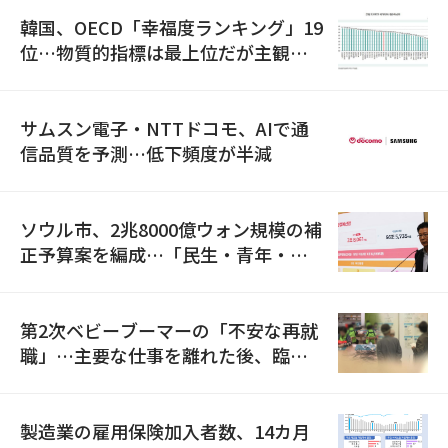
韓国、OECD「幸福度ランキング」19
位…物質的指標は最上位だが主観的
満足度は最下位
サムスン電子・NTTドコモ、AIで通
信品質を予測…低下頻度が半減
ソウル市、2兆8000億ウォン規模の補
正予算案を編成…「民生・青年・安
全」に8100億ウォンを集中投資
第2次ベビーブーマーの「不安な再就
職」…主要な仕事を離れた後、臨時
職が2倍近くに急増
製造業の雇用保険加入者数、14カ月