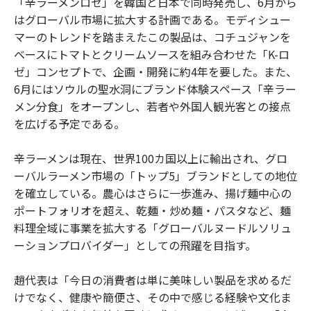
「辛ラーメンロゼ」を韓国と日本で同時発売し、6月から
はグローバル市場に拡大する計画である。モディシュー
マーのトレンドを踏まえたこの製品は、コチュジャンを
ベースにトマトとクリームソースを組み合わせた「K-ロ
ゼ」コンセプトで、企画・開発に約4年を要した。また、
6月にはソウルの聖水洞にブランド体験スペース「辛ラー
メン分食」をオープンし、若者や外国人観光客との接点
を広げる予定である。
辛ラーメンは現在、世界100カ国以上に輸出され、グロ
ーバルラーメン市場の「トップ5」ブランドとしての地位
を確立している。農心はさらに一歩進み、揚げ麺中心の
ポートフォリオを超え、乾麺・炒め麺・パスタなど、麺
料理全域に事業を拡大する「グローバルヌードルソリュ
ーションプロバイダー」としての飛躍を目指す。
趙代表は「今日の消費者は単に美味しい製品を求めるだ
けでなく、健康や簡便さ、その中で感じる経験や文化ま