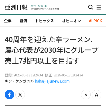
企業
経済
トピックス
オピニオン
AI PICK
40周年を迎えた辛ラーメン、
農心代表が2030年にグループ
売上7兆円以上を目指す
登録 : 2026-05-13 19:24:34
修正 : 2026-05-13 19:24:34
キン・ケンガ 기자
haha@ajunews.com
f
t
z
Z
a
w
o
o
c
i
o
o