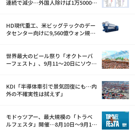
連続で減少…外国人除けば1万5000人
減
HD現代重工、米ビッグテックのデー
タセンター向けに9,560億ウォン規模
の発電設備を受注…「過去最大」
世界最大のビール祭り「オクトーバ
ーフェスト」、9月11〜20日にソウル
で開催
KDI「半導体牽引で景気回復にも…内
外の不確実性は拭えず」
モドゥツアー、最大規模の「トラベ
ルフェスタ」開催…8月10日～9月11
日