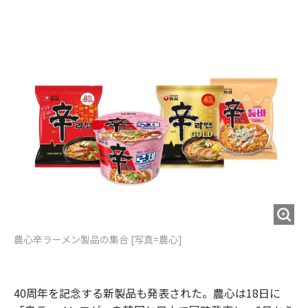
農心辛ラーメン製品の集合 [写真=農心]
40周年を記念する新製品も発表された。農心は18日に