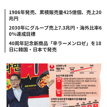
e
t
m
m
b
t
o
i
1986年発売、累積販売量425億個、売上20
o
e
u
n
兆円
o
r
t
k
2030年にグループ売上7.3兆円・海外比率6
0%達成目標
40周年記念新商品「辛ラーメンロゼ」を18
日に韓国・日本で発売