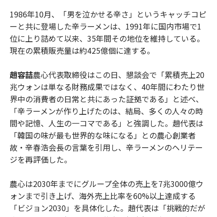
1986年10月、「男を泣かせる辛さ」というキャッチコピ
ーと共に登場した辛ラーメンは、1991年に国内市場で1
位に上り詰めて以来、35年間その地位を維持している。
現在の累積販売量は約425億個に達する。
趙容喆
農心代表取締役はこの日、懇談会で「累積売上20
兆ウォンは単なる財務成果ではなく、40年間にわたり世
界中の消費者の日常と共にあった証拠である」と述べ、
「辛ラーメンが作り上げたのは、結局、多くの人々の時
間や記憶、人生の一コマである」と強調した。趙代表は
「韓国の味が最も世界的な味になる」との農心創業者
故・辛春浩会長の言葉を引用し、辛ラーメンのヘリテー
ジを再評価した。
農心は2030年までにグループ全体の売上を7兆3000億ウ
ォンまで引き上げ、海外売上比率を60%以上達成する
「ビジョン2030」を具体化した。趙代表は「挑戦的だが