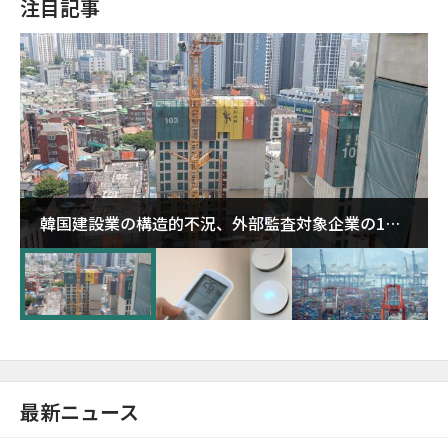
注目記事
韓国建設業の構造的不況、外部監査対象企業の1割
超が「ゾンビ企業」に…5年で2.8倍増
最新ニュース