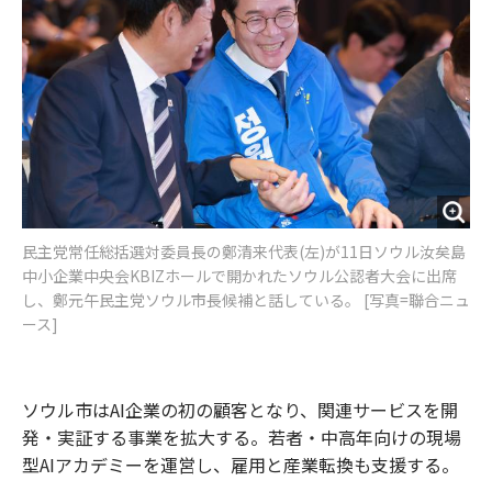
民主党常任総括選対委員長の鄭清来代表(左)が11日ソウル汝矣島
中小企業中央会KBIZホールで開かれたソウル公認者大会に出席
し、鄭元午民主党ソウル市長候補と話している。 [写真=聯合ニュ
ース]
ソウル市はAI企業の初の顧客となり、関連サービスを開
発・実証する事業を拡大する。若者・中高年向けの現場
型AIアカデミーを運営し、雇用と産業転換も支援する。