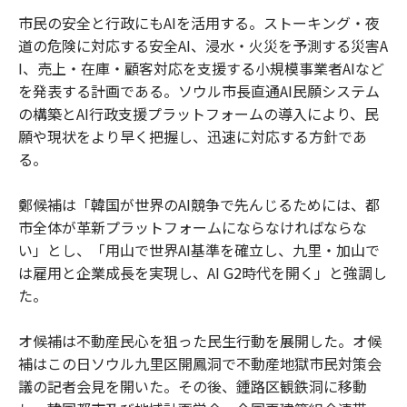
市民の安全と行政にもAIを活用する。ストーキング・夜
道の危険に対応する安全AI、浸水・火災を予測する災害A
I、売上・在庫・顧客対応を支援する小規模事業者AIなど
を発表する計画である。ソウル市長直通AI民願システム
の構築とAI行政支援プラットフォームの導入により、民
願や現状をより早く把握し、迅速に対応する方針であ
る。
鄭候補は「韓国が世界のAI競争で先んじるためには、都
市全体が革新プラットフォームにならなければならな
い」とし、「用山で世界AI基準を確立し、九里・加山で
は雇用と企業成長を実現し、AI G2時代を開く」と強調し
た。
オ候補は不動産民心を狙った民生行動を展開した。オ候
補はこの日ソウル九里区開鳳洞で不動産地獄市民対策会
議の記者会見を開いた。その後、鍾路区観鉄洞に移動