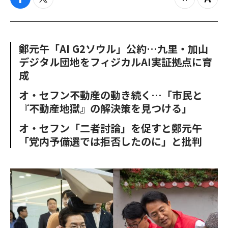
f
t
z
Z
a
w
o
o
c
i
o
o
e
t
m
m
b
t
o
i
鄭元午「AI G2ソウル」公約…九里・加山
o
e
u
n
デジタル団地をフィジカルAI実証拠点に育
o
r
t
k
成
オ・セフン不動産の動き続く…「市民と
『不動産地獄』の解決策を見つける」
オ・セフン「二者討論」を促すと鄭元午
「党内予備選では拒否したのに」と批判