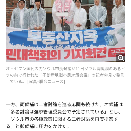
オ・セフン国民の力ソウル市長候補が11日ソウル開鳳洞のあるビ
ラの前で行われた「不動産地獄市民対策会議」の記者会見で発言
している。 [写真=聯合ニュース]
一方、両候補は二者討論を巡る応酬も続けた。オ候補は
「多者討論は選挙管理委員会で予定されている」とし、
「ソウル市の各種政策に関する二者討論を再度提案す
る」と鄭候補に圧力をかけた。