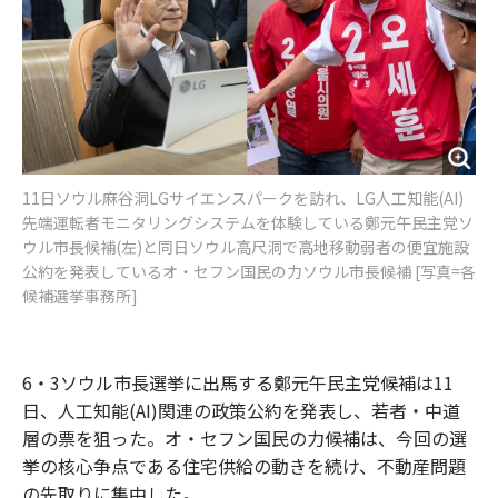
11日ソウル麻谷洞LGサイエンスパークを訪れ、LG人工知能(AI)
先端運転者モニタリングシステムを体験している鄭元午民主党ソ
ウル市長候補(左)と同日ソウル高尺洞で高地移動弱者の便宜施設
公約を発表しているオ・セフン国民の力ソウル市長候補 [写真=各
候補選挙事務所]
6・3ソウル市長選挙に出馬する鄭元午民主党候補は11
日、人工知能(AI)関連の政策公約を発表し、若者・中道
層の票を狙った。オ・セフン国民の力候補は、今回の選
挙の核心争点である住宅供給の動きを続け、不動産問題
の先取りに集中した。