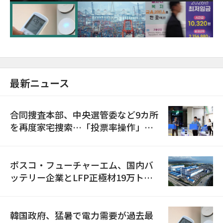
に需給対応体制を点検
最新ニュース
合同捜査本部、中央選管委など9カ所
を再度家宅捜索…「投票率操作」の
資料を確保
ポスコ・フューチャーエム、国内バ
ッテリー企業とLFP正極材19万トン
の供給契約を締結
韓国政府、猛暑で電力需要が過去最