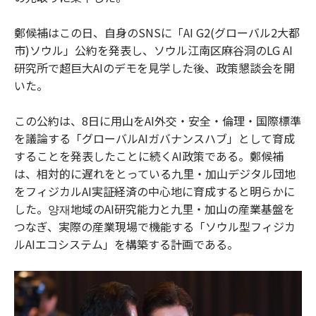
鄭候補はこの日、自身のSNSに「AI G2(グローバル2大都
市)ソウル」公約を発表し、ソウル江南区麻谷洞のLG AI
研究所で超巨大AIのデモを見学した後、政策懇談会を開
いた。
この公約は、8日に用山をAI外交・安全・倫理・国際標準
を議論する「グローバルAIガバナンスハブ」として育成
することを発表したことに続くAI政策である。鄭候補
は、相対的に遅れをとっている九里・加山デジタル団地
をフィジカルAI実証経済の中心地に育成すると明らかに
した。양재地域のAI研究能力と九里・加山の産業基盤を
つなぎ、実際の産業現場で機能する「ソウル型フィジカ
ルAIエコシステム」を構築する計画である。