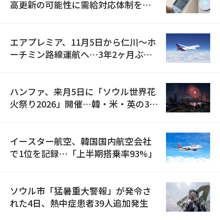
高更新の可能性に需給対応体制を点
検
エアプレミア、11月5日から仁川〜ホ
ーチミン路線運航へ…3年2ヶ月ぶり
の再開
ハンファ、来月5日に「ソウル世界花
火祭り2026」開催…韓・米・英の3カ
国が参加
イースター航空、韓国国内航空会社
で1位を記録…「上半期搭乗率93%」
ソウル市「猛暑重大警報」が発令さ
れた4日、熱中症患者39人追加発生