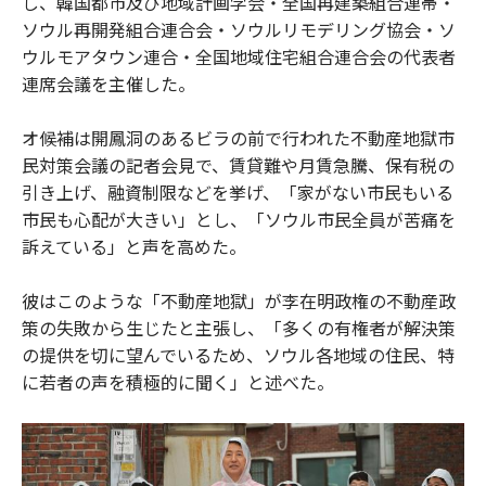
し、韓国都市及び地域計画学会・全国再建築組合連帯・
ソウル再開発組合連合会・ソウルリモデリング協会・ソ
ウルモアタウン連合・全国地域住宅組合連合会の代表者
連席会議を主催した。
オ候補は開鳳洞のあるビラの前で行われた不動産地獄市
民対策会議の記者会見で、賃貸難や月賃急騰、保有税の
引き上げ、融資制限などを挙げ、「家がない市民もいる
市民も心配が大きい」とし、「ソウル市民全員が苦痛を
訴えている」と声を高めた。
彼はこのような「不動産地獄」が李在明政権の不動産政
策の失敗から生じたと主張し、「多くの有権者が解決策
の提供を切に望んでいるため、ソウル各地域の住民、特
に若者の声を積極的に聞く」と述べた。