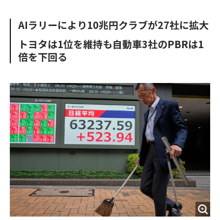
e
t
m
m
b
t
o
i
AIラリーにより10兆円クラブが27社に拡大
o
e
u
n
o
r
t
トヨタは1位を維持も自動車3社のPBRは1
k
倍を下回る