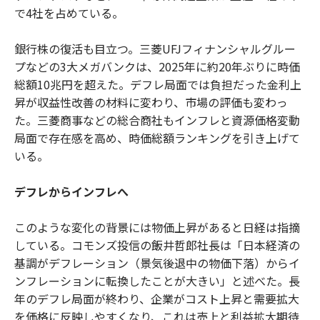
で4社を占めている。
銀行株の復活も目立つ。三菱UFJフィナンシャルグルー
プなどの3大メガバンクは、2025年に約20年ぶりに時価
総額10兆円を超えた。デフレ局面では負担だった金利上
昇が収益性改善の材料に変わり、市場の評価も変わっ
た。三菱商事などの総合商社もインフレと資源価格変動
局面で存在感を高め、時価総額ランキングを引き上げて
いる。
デフレからインフレへ
このような変化の背景には物価上昇があると日経は指摘
している。コモンズ投信の飯井哲郎社長は「日本経済の
基調がデフレーション（景気後退中の物価下落）からイ
ンフレーションに転換したことが大きい」と述べた。長
年のデフレ局面が終わり、企業がコスト上昇と需要拡大
を価格に反映しやすくなり、これは売上と利益拡大期待