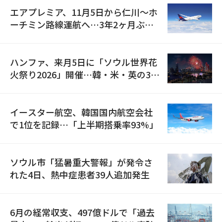
エアプレミア、11月5日から仁川〜ホ
ーチミン路線運航へ…3年2ヶ月ぶり
の再開
ハンファ、来月5日に「ソウル世界花
火祭り2026」開催…韓・米・英の3カ
国が参加
イースター航空、韓国国内航空会社
で1位を記録…「上半期搭乗率93%」
ソウル市「猛暑重大警報」が発令さ
れた4日、熱中症患者39人追加発生
6月の経常収支、497億ドルで「過去