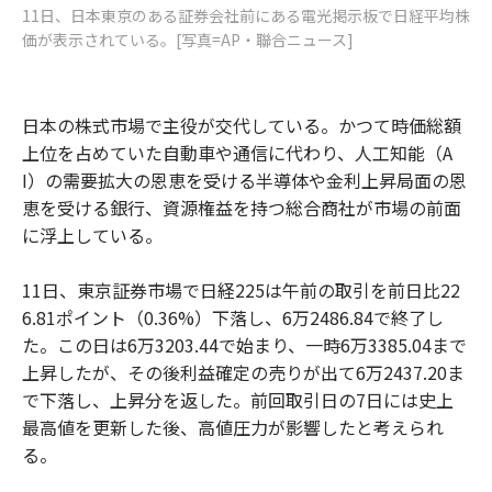
11日、日本東京のある証券会社前にある電光掲示板で日経平均株
価が表示されている。[写真=AP・聯合ニュース]
日本の株式市場で主役が交代している。かつて時価総額
上位を占めていた自動車や通信に代わり、人工知能（A
I）の需要拡大の恩恵を受ける半導体や金利上昇局面の恩
恵を受ける銀行、資源権益を持つ総合商社が市場の前面
に浮上している。
11日、東京証券市場で日経225は午前の取引を前日比22
6.81ポイント（0.36%）下落し、6万2486.84で終了し
た。この日は6万3203.44で始まり、一時6万3385.04まで
上昇したが、その後利益確定の売りが出て6万2437.20ま
で下落し、上昇分を返した。前回取引日の7日には史上
最高値を更新した後、高値圧力が影響したと考えられ
る。