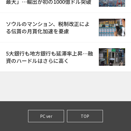
最大」…輸出が初の1000億ドル突破
ソウルのマンション、税制改正によ
る伝貰の月貰化加速を憂慮
5大銀行も地方銀行も延滞率上昇…融
資のハードルはさらに高く
PC ver
TOP