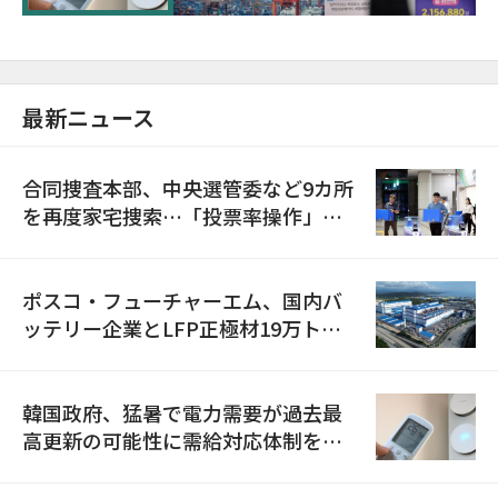
最新ニュース
合同捜査本部、中央選管委など9カ所
を再度家宅捜索…「投票率操作」の
資料を確保
ポスコ・フューチャーエム、国内バ
ッテリー企業とLFP正極材19万トン
の供給契約を締結
韓国政府、猛暑で電力需要が過去最
高更新の可能性に需給対応体制を点
検