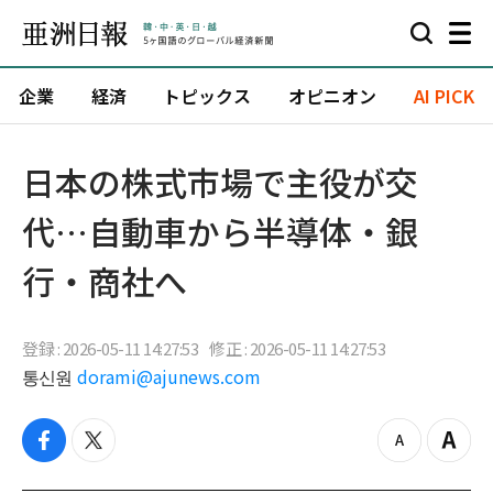
企業
経済
トピックス
オピニオン
AI PICK
日本の株式市場で主役が交
代…自動車から半導体・銀
行・商社へ
登録 : 2026-05-11 14:27:53
修正 : 2026-05-11 14:27:53
통신원
dorami@ajunews.com
f
t
z
Z
a
w
o
o
c
i
o
o