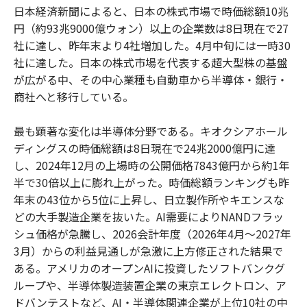
日本経済新聞によると、日本の株式市場で時価総額10兆
円（約93兆9000億ウォン）以上の企業数は8日現在で27
社に達し、昨年末より4社増加した。4月中旬には一時30
社に達した。日本の株式市場を代表する超大型株の基盤
が広がる中、その中心業種も自動車から半導体・銀行・
商社へと移行している。
最も顕著な変化は半導体分野である。キオクシアホール
ディングスの時価総額は8日現在で24兆2000億円に達
し、2024年12月の上場時の公開価格7843億円から約1年
半で30倍以上に膨れ上がった。時価総額ランキングも昨
年末の43位から5位に上昇し、日立製作所やキエンスな
どの大手製造企業を抜いた。AI需要によりNANDフラッ
シュ価格が急騰し、2026会計年度（2026年4月～2027年
3月）からの利益見通しが急激に上方修正された結果で
ある。アメリカのオープンAIに投資したソフトバンクグ
ループや、半導体製造装置企業の東京エレクトロン、ア
ドバンテストなど、AI・半導体関連企業が上位10社の中