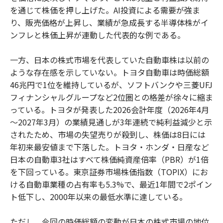
を通じて株価を押し上げた。AI投資による需要が強ま
り、販売価格が上昇し、業績が急成長する半導体株がイ
ンフレと株価上昇が連動した代表的な例である。
一方、日本の株式市場を代表していた自動車株は以前の
ような存在感を示していない。トヨタ自動車は時価総額
46兆円で1位を維持しているが、ソフトバンクや三菱UFJ
フィナンシャルグループなど2位圏との格差が徐々に縮ま
っている。トヨタが発表した2026会計年度（2026年4月
～2027年3月）の業績見通しが3年連続で純利益減少と示
されたため、市場の失望売りが殺到し、株価は8日には
年初来最安値まで下落した。トヨタ・ホンダ・日産など
日本の自動車3社はすべて株価純資産倍率（PBR）が1倍
を下回っている。東京証券市場株価指数（TOPIX）にお
ける自動車業種の占有率も5.3%で、最近1年間で2ポイン
ト低下し、2000年以来の最低水準に達している。
ただし、今回の時価総額の変動が日本の株式市場の地位