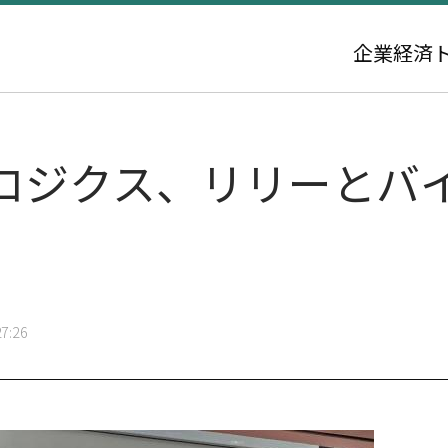
企業
経済
ロジクス、リリーとバ
7:26