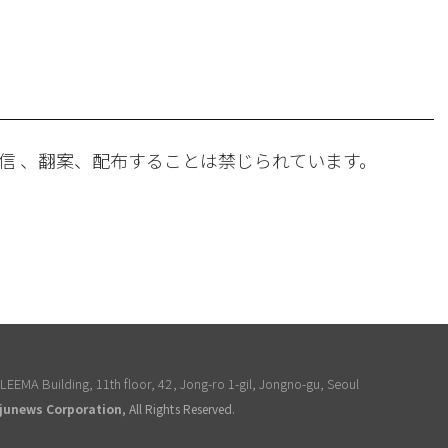
。
信 、翻案、配布することは禁じられています。
EEMA Building, 11th floor, 42, Jong-ro 1-gil, Jongno-gu, Seoul
junews Corporation
, All Rights Reserved.