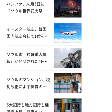
ハンファ、来月5日に
「ソウル世界花火祭り
2026」開催…韓・米・
英の3カ国が参加
イースター航空、韓国
国内航空会社で1位を記
録…「上半期搭乗率
93%」
ソウル市「猛暑重大警
報」が発令された4日、
熱中症患者39人追加発
生
ソウルのマンション、税
制改正による伝貰の月
貰化加速を憂慮
5大銀行も地方銀行も延
滞率上昇…融資のハー