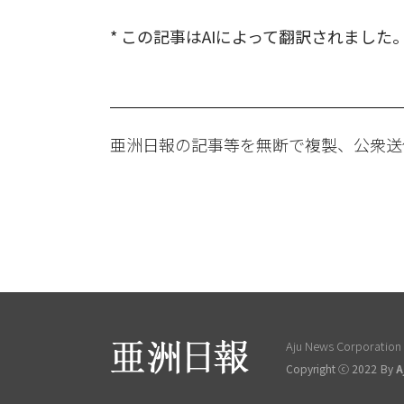
* この記事はAIによって翻訳されました
亜洲日報の記事等を無断で複製、公衆送
Aju News Corporation L
Copyright ⓒ 2022 By
A