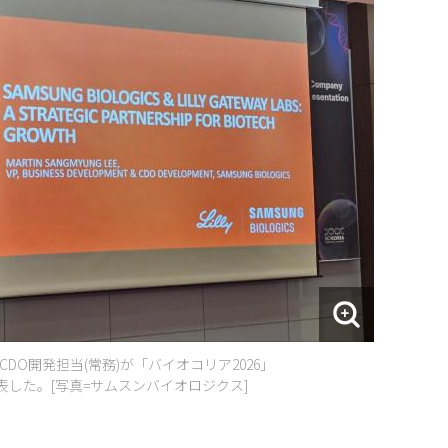
O開発担当(常務)が「バイオコリア2026」
した。[写真=サムスンバイオロジクス]