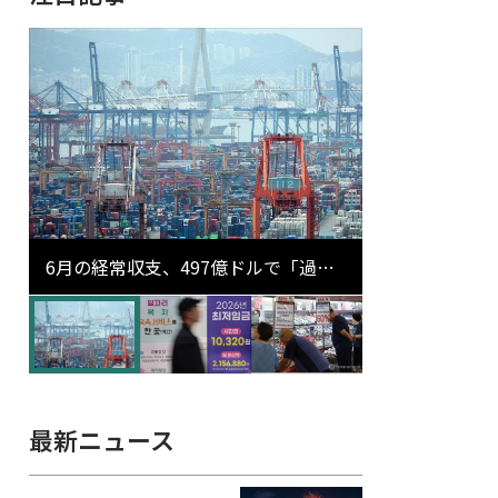
6月の経常収支、497億ドルで「過去
最大」…輸出が初の1000億ドル突破
最新ニュース