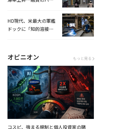
ドルはさらに高く
HD現代、米最大の軍艦
ドックに「知的溶接」
システムを導入へ
オピニオン
もっと見る
コスピ、強まる規制と個人投資家の賭