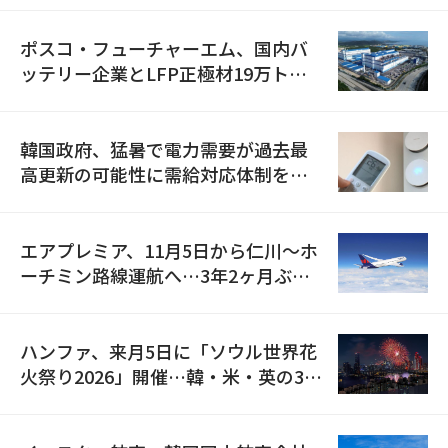
ポスコ・フューチャーエム、国内バ
ッテリー企業とLFP正極材19万トン
の供給契約を締結
韓国政府、猛暑で電力需要が過去最
高更新の可能性に需給対応体制を点
検
エアプレミア、11月5日から仁川〜ホ
ーチミン路線運航へ…3年2ヶ月ぶり
の再開
ハンファ、来月5日に「ソウル世界花
火祭り2026」開催…韓・米・英の3カ
国が参加