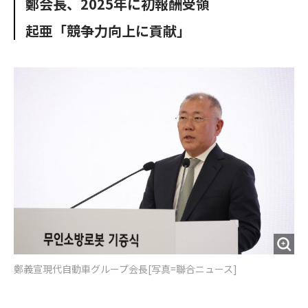
鄭会長、2025年に初報酬受領
o
e
u
n
o
r
t
起亜「競争力向上に貢献」
k
鄭義宣現代自動車グループ会長[写真=聯合ニュース]