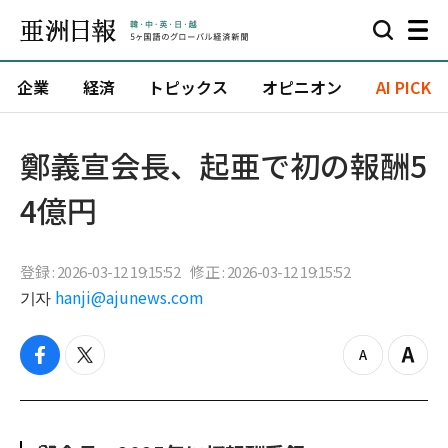
企業
経済
トピックス
オピニオン
AI PICK
鄭義宣会長、起亜で初の報酬5
4億円
登録 : 2026-03-12 19:15:52
修正 : 2026-03-12 19:15:52
기자
hanji@ajunews.com
f
t
z
Z
a
w
o
o
c
i
o
o
e
t
m
m
b
t
o
i