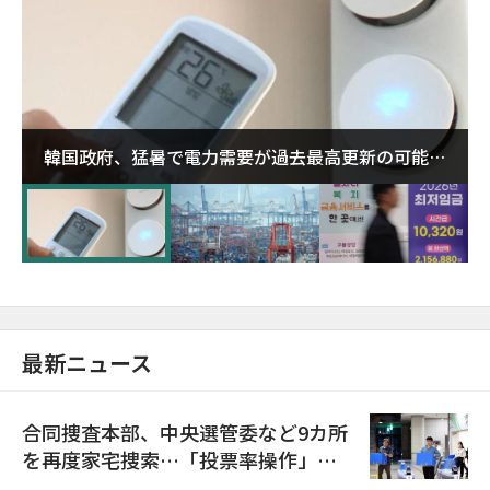
韓国政府、猛暑で電力需要が過去最高更新の可能性
に需給対応体制を点検
最新ニュース
合同捜査本部、中央選管委など9カ所
を再度家宅捜索…「投票率操作」の
資料を確保