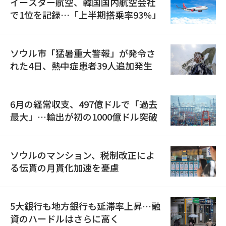
イースター航空、韓国国内航空会社
で1位を記録…「上半期搭乗率93%」
ソウル市「猛暑重大警報」が発令さ
れた4日、熱中症患者39人追加発生
6月の経常収支、497億ドルで「過去
最大」…輸出が初の1000億ドル突破
ソウルのマンション、税制改正によ
る伝貰の月貰化加速を憂慮
5大銀行も地方銀行も延滞率上昇…融
資のハードルはさらに高く